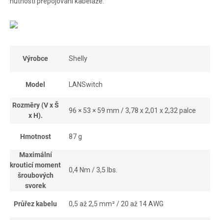
nutnosti přepojování kabeláže.
Výrobce
Shelly
Model
LANSwitch
Rozměry (V x Š
96 × 53 × 59 mm / 3,78 x 2,01 x 2,32 palce
x H).
Hmotnost
87 g
Maximální
krouticí moment
0,4 Nm / 3,5 lbs.
šroubových
svorek
Průřez kabelu
0,5 až 2,5 mm² / 20 až 14 AWG