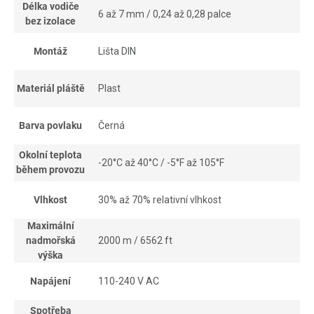
Délka vodiče
6 až 7 mm / 0,24 až 0,28 palce
bez izolace
Montáž
Lišta DIN
Materiál pláště
Plast
Barva povlaku
Černá
Okolní teplota
-20°C až 40°C / -5°F až 105°F
během provozu
Vlhkost
30% až 70% relativní vlhkost
Maximální
nadmořská
2000 m / 6562 ft
výška
Napájení
110-240 V AC
Spotřeba