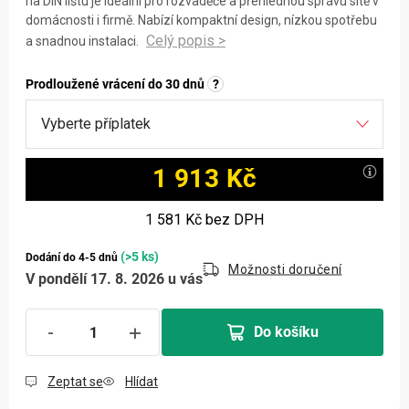
na DIN lištu je ideální pro rozvaděče a přehlednou správu sítě v
domácnosti i firmě. Nabízí kompaktní design, nízkou spotřebu
a snadnou instalaci.
Prodloužené vrácení do 30 dnů
?
1 913 Kč
Měrná cena:
1 581 Kč
bez DPH
(>5 ks)
Dodání do 4-5 dnů
Možnosti doručení
V pondělí 17. 8. 2026 u vás
Do košíku
Zeptat se
Hlídat