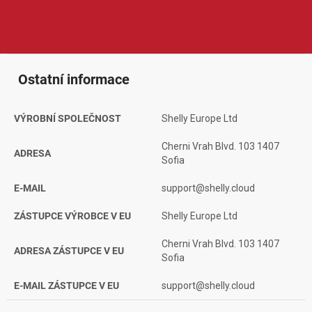
kompaktním rozměrům, spolehlivému provozu a kompatibilitě s
chytrou domácností, což ocení běžní uživatelé i pokročilejší
nadšenci do automatizace.
Ostatní informace
VÝROBNÍ SPOLEČNOST
Shelly Europe Ltd
Cherni Vrah Blvd. 103 1407
ADRESA
Sofia
E-MAIL
support@shelly.cloud
ZÁSTUPCE VÝROBCE V EU
Shelly Europe Ltd
Cherni Vrah Blvd. 103 1407
ADRESA ZÁSTUPCE V EU
Sofia
E-MAIL ZÁSTUPCE V EU
support@shelly.cloud