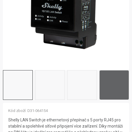
ZNAČKY
NOVINKY
OSTATNÍ
12 důvodů proč Gigamat
Možnosti dopravy
Kontakt
Hodnocení obchodu
Kód zboží:
D31-064154
Shelly LAN Switch je ethernetový přepínač s 5 porty RJ45 pro
stabilní a spolehlivé síťové připojení více zařízení. Díky montáži