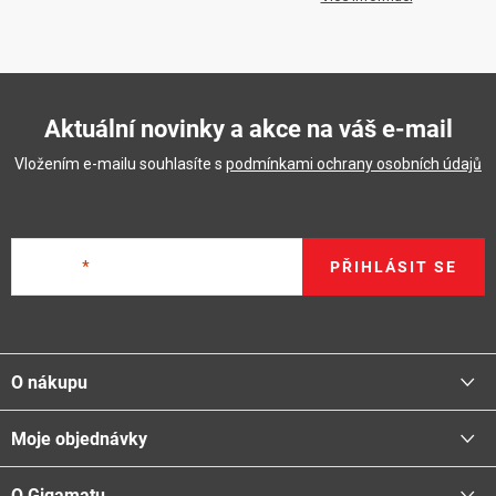
Aktuální novinky a akce na váš e-mail
Vložením e-mailu souhlasíte s
podmínkami ochrany osobních údajů
E-mail
PŘIHLÁSIT SE
Z
á
O nákupu
p
a
Moje objednávky
Proč nakupovat u nás
t
Doprava - možnosti
í
O Gigamatu