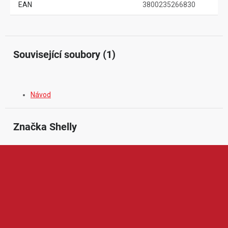
EAN
3800235266830
Související soubory (1)
Návod
Značka
 Shelly
Shelly je značka zaměřená na chytrou domácnost, automatizaci
a vzdálené ovládání elektrických zařízení. V její nabídce najdeme
například chytré relé moduly, zásuvky, vypínače, senzory, měřiče
spotřeby, termostaty nebo ovladače osvětlení a žaluzií. Produkty
Shelly jsou oblíbené díky širokým možnostem nastavení,