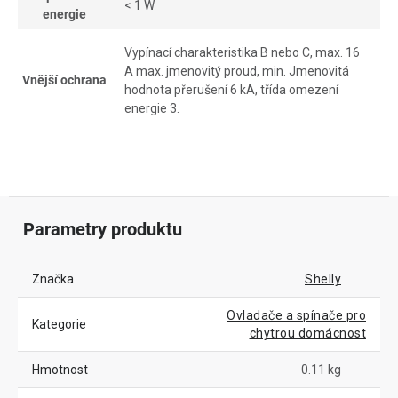
< 1 W
energie
Vypínací charakteristika B nebo C, max. 16
A max. jmenovitý proud, min. Jmenovitá
Vnější ochrana
hodnota přerušení 6 kA, třída omezení
energie 3.
Parametry produktu
Značka
Shelly
Ovladače a spínače pro
Kategorie
chytrou domácnost
Hmotnost
0.11 kg