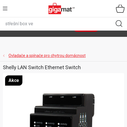
Přejít
na
obsah
VŠECHNY KATEGORIE
🌿
Asist
sety
se slevou až 40 %
Zobrazit sety
DOMÁCNOST
ZAHRADA
Ovladače a spínače pro chytrou domácnost
Shelly LAN Switch Ethernet Switch
DÍLNA
Akce
ÚLOŽNÉ BOXY
SPORT, OUTDOOR
GIGA CENY