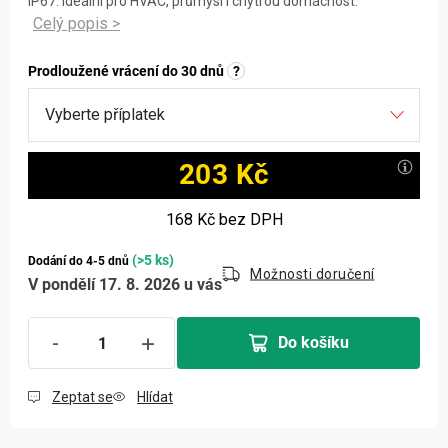
IP67. Ideální pro HVAC, průmysl i chytrou domácnost.
Prodloužené vrácení do 30 dnů
?
203 Kč
Měrná cena:
168 Kč
bez DPH
(>5 ks)
Dodání do 4-5 dnů
Možnosti doručení
V pondělí 17. 8. 2026 u vás
Do košíku
Zeptat se
Hlídat