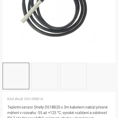
ZNAČKY
NOVINKY
OSTATNÍ
12 důvodů proč Gigamat
Možnosti dopravy
Kontakt
Hodnocení obchodu
Kód zboží:
D31-059214
Teplotní senzor Shelly DS18B20 s 3m kabelem nabízí přesné
měření v rozsahu -55 až +125 °C, vysoké rozlišení a odolnost