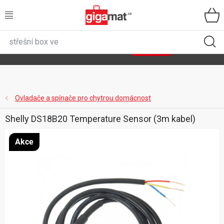
Přejít
na
obsah
VŠECHNY KATEGORIE
🌿
Asist
sety
se slevou až 40 %
Zobrazit sety
DOMÁCNOST
ZAHRADA
Ovladače a spínače pro chytrou domácnost
Shelly DS18B20 Temperature Sensor (3m kabel)
DÍLNA
Akce
ÚLOŽNÉ BOXY
SPORT, OUTDOOR
GIGA CENY