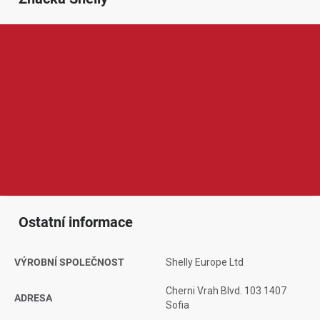
Shelly je značka zaměřená na chytrou domácnost, automatizaci
a vzdálené ovládání elektrických zařízení. V její nabídce najdeme
například chytré relé moduly, zásuvky, vypínače, senzory, měřiče
spotřeby, termostaty nebo ovladače osvětlení a žaluzií. Produkty
Shelly jsou oblíbené díky širokým možnostem nastavení,
kompaktním rozměrům, spolehlivému provozu a kompatibilitě s
chytrou domácností, což ocení běžní uživatelé i pokročilejší
nadšenci do automatizace.
Ostatní informace
VÝROBNÍ SPOLEČNOST
Shelly Europe Ltd
Cherni Vrah Blvd. 103 1407
ADRESA
Sofia