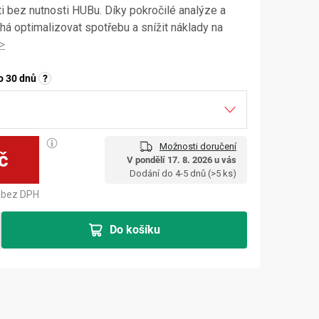
 bez nutnosti HUBu. Díky pokročilé analýze a
á optimalizovat spotřebu a snížit náklady na
o 30 dnů
?
Možnosti doručení
č
V pondělí 17. 8. 2026 u vás
Měrná cena:
Dodání do 4-5 dnů
(>5 ks)
bez DPH
Do košíku