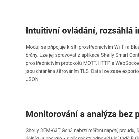
Intuitivní ovládání, rozsáhlá 
Modul se připojuje k síti prostřednictvím Wi-Fi a Blu
brány. Lze jej spravovat z aplikace Shelly Smart Co
prostřednictvím protokolů MQTT, HTTP a WebSocket.
jsou chráněna šifrováním TLS. Data lze zase export
JSON.
Monitorování a analýza bez 
Shelly 3EM-63T Gen3 nabízí měření napětí, proudu, 
účiníku a energie - s přesností odpovídající třídě B