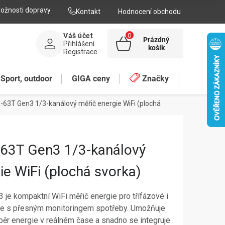
ožnosti dopravy
Kontakt
Hodnocení obchodu
Váš účet
Prázdný
Přihlášení
NÁKUPNÍ
košík
Registrace
KOŠÍK
Sport, outdoor
GIGA ceny
Značky
-63T Gen3 1/3-kanálový měřič energie WiFi (plochá
-63T Gen3 1/3-kanálový
ie WiFi (plochá svorka)
je kompaktní WiFi měřič energie pro třífázové i
ce s přesným monitoringem spotřeby. Umožňuje
běr energie v reálném čase a snadno se integruje