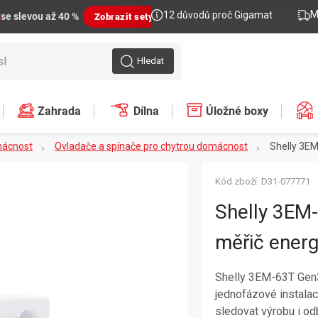
M
12 důvodů proč Gigamat
n
se slevou až 40 %
Zobrazit sety
Hledat
Zahrada
Dílna
Úložné boxy
mácnost
Ovladače a spínače pro chytrou domácnost
Shelly 3EM
Kód zboží:
D31-077771
Shelly 3EM
měřič energ
Shelly 3EM-63T Gen3 
jednofázové instala
sledovat výrobu i od