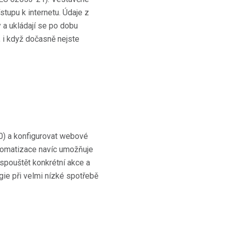
stupu k internetu. Údaje z
 a ukládají se po dobu
, i když dočasně nejste
0) a konfigurovat webové
utomatizace navíc umožňuje
spouštět konkrétní akce a
gie při velmi nízké spotřebě