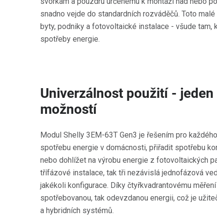
svorkám a pouzdru určenému k montáži nad nebo pod
snadno vejde do standardních rozváděčů. Toto malé z
byty, podniky a fotovoltaické instalace - všude tam, 
spotřeby energie.
Univerzálnost použití - jede
možností
Modul Shelly 3EM-63T Gen3 je řešením pro každého 
spotřebu energie v domácnosti, přiřadit spotřebu k
nebo dohlížet na výrobu energie z fotovoltaických pa
třífázové instalace, tak tři nezávislá jednofázová ve
jakékoli konfigurace. Díky čtyřkvadrantovému měřen
spotřebovanou, tak odevzdanou energii, což je užite
a hybridních systémů.