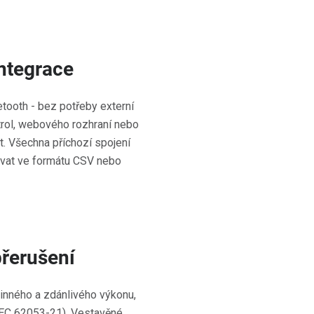
integrace
etooth - bez potřeby externí
ntrol, webového rozhraní nebo
 Všechna příchozí spojení
ovat ve formátu CSV nebo
přerušení
činného a zdánlivého výkonu,
 (IEC 62053-21). Vestavěné