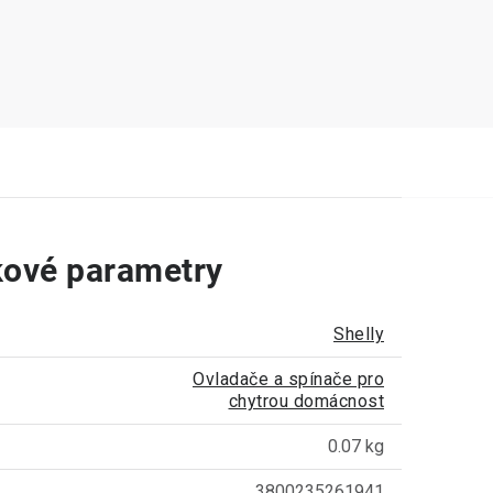
ové parametry
Shelly
Ovladače a spínače pro
chytrou domácnost
0.07 kg
3800235261941