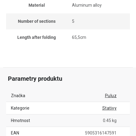
Material
Aluminum alloy
Number of sections
5
Length after folding
65,5cm
Parametry produktu
Značka
Puluz
Kategorie
Stativy
Hmotnost
0.45 kg
EAN
5905316147591