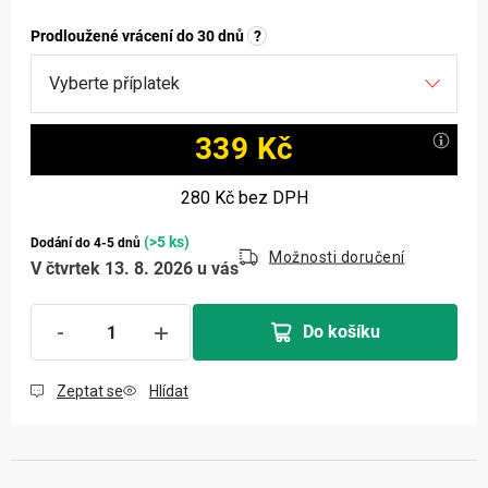
Prodloužené vrácení do 30 dnů
?
339 Kč
Měrná cena:
280 Kč
bez DPH
(>5 ks)
Dodání do 4-5 dnů
Možnosti doručení
V čtvrtek 13. 8. 2026 u vás
Do košíku
Zeptat se
Hlídat