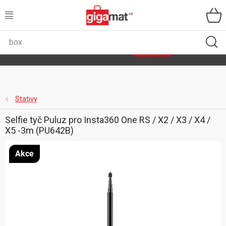
Přejít
na
obsah
VŠECHNY KATEGORIE
🌿
Asist
sety
se slevou až 40 %
Zobrazit sety
DOMÁCNOST
ZAHRADA
Stativy
Selfie tyč Puluz pro Insta360 One RS / X2 / X3 / X4 /
DÍLNA
X5 -3m (PU642B)
ÚLOŽNÉ BOXY
Akce
SPORT, OUTDOOR
GIGA CENY