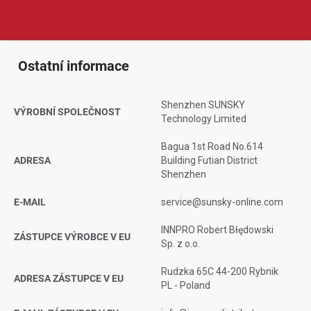
začínající tvůrci, e-shopy, fotografové i uživatelé, kteří chtějí
jednoduše zlepšit kvalitu svých fotografií a videí.
Ostatní informace
Shenzhen SUNSKY
VÝROBNÍ SPOLEČNOST
Technology Limited
Bagua 1st Road No.614
ADRESA
Building Futian District
Shenzhen
E-MAIL
service@sunsky-online.com
INNPRO Robert Błędowski
ZÁSTUPCE VÝROBCE V EU
Sp. z o.o.
Rudzka 65C 44-200 Rybnik
ADRESA ZÁSTUPCE V EU
PL - Poland