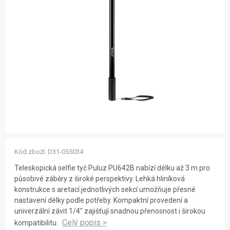
ZNAČKY
NOVINKY
OSTATNÍ
12 důvodů proč Gigamat
Možnosti dopravy
Kontakt
Hodnocení obchodu
Kód zboží:
D31-055034
Teleskopická selfie tyč Puluz PU642B nabízí délku až 3 m pro
působivé záběry z široké perspektivy. Lehká hliníková
konstrukce s aretací jednotlivých sekcí umožňuje přesné
nastavení délky podle potřeby. Kompaktní provedení a
univerzální závit 1/4" zajišťují snadnou přenosnost i širokou
kompatibilitu.