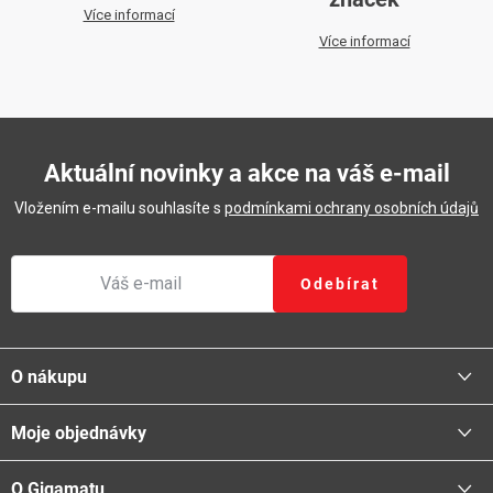
Více informací
Více informací
Aktuální novinky a akce na váš e-mail
Vložením e-mailu souhlasíte s
podmínkami ochrany osobních údajů
Odebírat
Z
á
O nákupu
p
a
Moje objednávky
Proč nakupovat u nás
t
Doprava - možnosti
í
O Gigamatu
Přihlásit