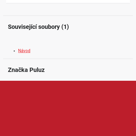
Související soubory (1)
Návod
Značka
 Puluz
Puluz je značka zaměřená na příslušenství pro fotografování,
natáčení videí, mobilní tvorbu obsahu a produktovou prezentaci.
V její nabídce najdeme například fotostany, světelné boxy, stativy,
držáky, adaptéry, pouzdra nebo doplňky pro akční kamery a
mobilní telefony. Produkty Puluz jsou oblíbené díky praktickému
provedení, dostupné ceně a snadnému používání, což ocení