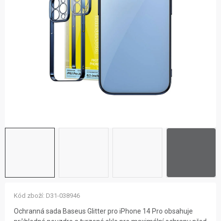
ZNAČKY
NOVINKY
OSTATNÍ
12 důvodů proč Gigamat
Možnosti dopravy
Kontakt
Hodnocení obchodu
Kód zboží:
D31-038946
Ochranná sada Baseus Glitter pro iPhone 14 Pro obsahuje