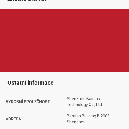
Baseus je oblíbená značka zaměřená na moderní elektroniku,
mobilní příslušenství a chytrá řešení pro každodenní používání. V
nabídce značky najdeme například nabíječky, powerbanky,
kabely, držáky, sluchátka, adaptéry nebo praktické doplňky do
auta. Produkty Baseus vynikají elegantním designem, dobrým
poměrem ceny a výkonu, spolehlivým zpracováním a důrazem
na pohodlné používání doma, v kanceláři i na cestách.
Ostatní informace
Shenzhen Baseus
VÝROBNÍ SPOLEČNOST
Technology Co., Ltd.
Bantian Building B 2008
ADRESA
Shenzhen