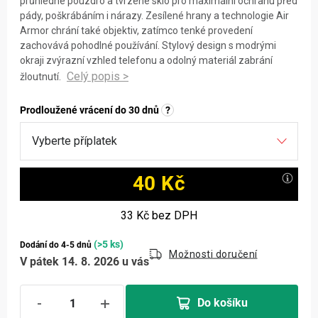
průhledné pouzdro a tvrzené sklo pro maximální ochranu před
pády, poškrábáním i nárazy. Zesílené hrany a technologie Air
Armor chrání také objektiv, zatímco tenké provedení
zachovává pohodlné používání. Stylový design s modrými
okraji zvýrazní vzhled telefonu a odolný materiál zabrání
žloutnutí.
Prodloužené vrácení do 30 dnů
?
40 Kč
Měrná cena:
33 Kč
bez DPH
(>5 ks)
Dodání do 4-5 dnů
Možnosti doručení
V pátek 14. 8. 2026 u vás
Do košíku