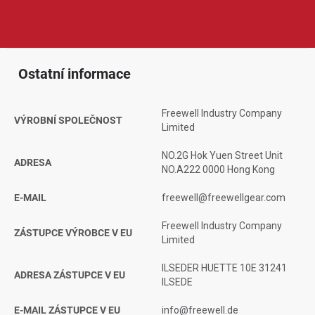
různých světelných podmínkách, což ocení začínající i pokročilí
tvůrci obsahu.
Ostatní informace
Freewell Industry Company
VÝROBNÍ SPOLEČNOST
Limited
NO.2G Hok Yuen Street Unit
ADRESA
NO.A222 0000 Hong Kong
E-MAIL
freewell@freewellgear.com
Freewell Industry Company
ZÁSTUPCE VÝROBCE V EU
Limited
ILSEDER HUETTE 10E 31241
ADRESA ZÁSTUPCE V EU
ILSEDE
E-MAIL ZÁSTUPCE V EU
info@freewell.de