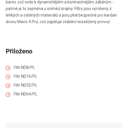
barev, což vede k dynamičtějším a kontrastnějším záběrům -
patrné je to zejména u snímků krajiny. Filtry jsou vyrobeny z
lehkých a odolných materiálů a jsou plně bezpečné pro kardan
dronu Mavic 4 Pro, což zajišťuje stabilní nezatížený provoz.
Přiloženo
Filtr ND8/PL
Filtr ND16/PL
Filtr ND32/PL
Filtr ND64/PL