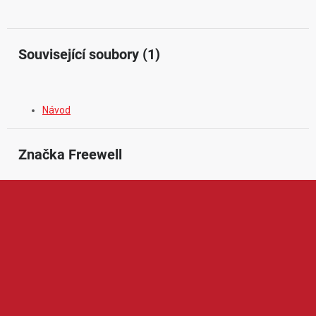
Související soubory (1)
Návod
Značka
 Freewell
Freewell je značka zaměřená na kvalitní foto a video
příslušenství, zejména filtry pro drony, akční kamery, fotoaparáty
a mobilní telefony. V její nabídce najdeme například ND filtry,
polarizační filtry, magnetické filtrační systémy, ochranné kryty,
pouzdra nebo další doplňky pro natáčení a fotografování.
Produkty Freewell jsou oblíbené díky preciznímu zpracování,
snadnému používání a schopnosti zlepšit kvalitu záběrů v