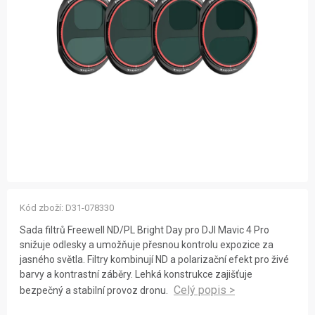
ZNAČKY
NOVINKY
OSTATNÍ
12 důvodů proč Gigamat
Možnosti dopravy
Kontakt
Hodnocení obchodu
Kód zboží:
D31-078330
Sada filtrů Freewell ND/PL Bright Day pro DJI Mavic 4 Pro
snižuje odlesky a umožňuje přesnou kontrolu expozice za
jasného světla. Filtry kombinují ND a polarizační efekt pro živé
barvy a kontrastní záběry. Lehká konstrukce zajišťuje
bezpečný a stabilní provoz dronu.