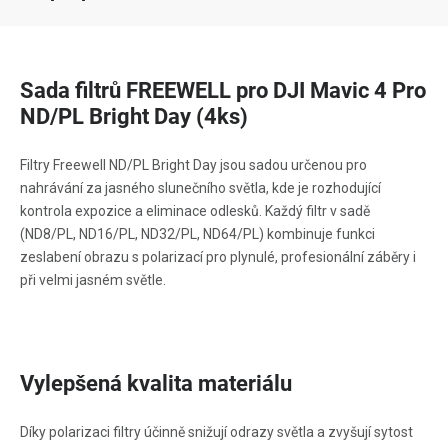
Sada filtrů FREEWELL pro DJI Mavic 4 Pro
ND/PL Bright Day (4ks)
Filtry Freewell ND/PL Bright Day jsou sadou určenou pro
nahrávání za jasného slunečního světla, kde je rozhodující
kontrola expozice a eliminace odlesků. Každý filtr v sadě
(ND8/PL, ND16/PL, ND32/PL, ND64/PL) kombinuje funkci
zeslabení obrazu s polarizací pro plynulé, profesionální záběry i
při velmi jasném světle.
Vylepšená kvalita materiálu
Díky polarizaci filtry účinně snižují odrazy světla a zvyšují sytost