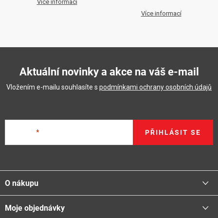
Více informací
Více informací
Aktuální novinky a akce na váš e-mail
Vložením e-mailu souhlasíte s
podmínkami ochrany osobních údajů
E-mail
PŘIHLÁSIT SE
Z
á
O nákupu
p
a
Moje objednávky
Proč nakupovat u nás
t