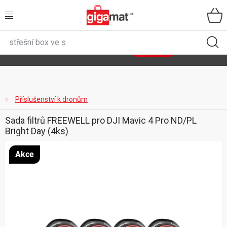
Přejít
na
obsah
VŠECHNY KATEGORIE
🌿
Asist
sety
se slevou až 40 %
Zobrazit sety
DOMÁCNOST
ZAHRADA
Příslušenství k dronům
Sada filtrů FREEWELL pro DJI Mavic 4 Pro ND/PL
DÍLNA
Bright Day (4ks)
ÚLOŽNÉ BOXY
Akce
SPORT, OUTDOOR
GIGA CENY