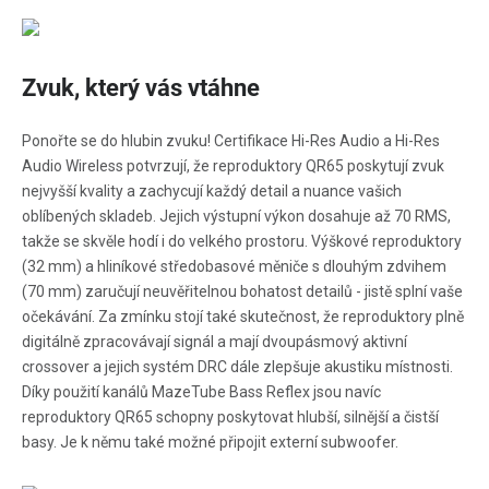
Zvuk, který vás vtáhne
Ponořte se do hlubin zvuku! Certifikace Hi-Res Audio a Hi-Res
Audio Wireless potvrzují, že reproduktory QR65 poskytují zvuk
nejvyšší kvality a zachycují každý detail a nuance vašich
oblíbených skladeb. Jejich výstupní výkon dosahuje až 70 RMS,
takže se skvěle hodí i do velkého prostoru. Výškové reproduktory
(32 mm) a hliníkové středobasové měniče s dlouhým zdvihem
(70 mm) zaručují neuvěřitelnou bohatost detailů - jistě splní vaše
očekávání. Za zmínku stojí také skutečnost, že reproduktory plně
digitálně zpracovávají signál a mají dvoupásmový aktivní
crossover a jejich systém DRC dále zlepšuje akustiku místnosti.
Díky použití kanálů MazeTube Bass Reflex jsou navíc
reproduktory QR65 schopny poskytovat hlubší, silnější a čistší
basy. Je k němu také možné připojit externí subwoofer.