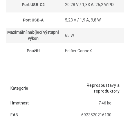
Port USB-C2
20,28 V / 1,33 A, 26,2 W PD
Port USB-A
5,23 V / 1,9 A, 9,8 W
Maximální nabíjecí výstupní
65 W
výkon
Použití
Edifier ConneX
Reprosoustavy a
Kategorie
reproduktory
Hmotnost
7.46 kg
EAN
6923520216130