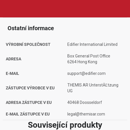
designu, spolehlivému zpracování a dobrému poměru ceny a
výkonu, což ocení běžní posluchači, hráči i náročnější uživatelé.
Ostatní informace
VÝROBNÍ SPOLEČNOST
Edifier International Limited
Box General Post Office
ADRESA
6264 Hong Kong
E-MAIL
support@edifier.com
THEMIS AR UnterstĂĽtzung
ZÁSTUPCE VÝROBCE V EU
UG
ADRESA ZÁSTUPCE V EU
40468 Doosseldorf
E-MAIL ZÁSTUPCE V EU
legal@themisar.com
Související produkty