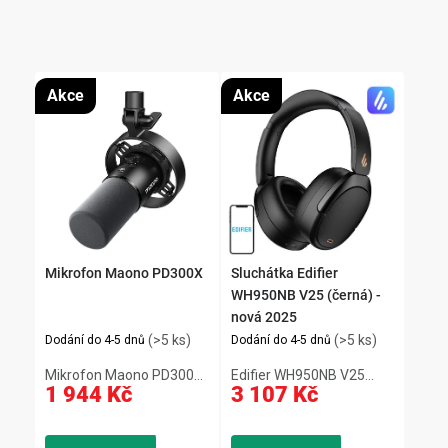
Akce
Akce
Mikrofon Maono PD300X
Sluchátka Edifier
WH950NB V25 (černá) -
nová 2025
(>5 ks)
(>5 ks)
Dodání do 4-5 dnů
Dodání do 4-5 dnů
Mikrofon Maono PD300X
Edifier WH950NB V25
1 944 Kč
3 107 Kč
nabízí studiovou kvalitu
(2025) nabízí vylepšené
záznamu díky vzorkování
ANC s osmi úrovněmi a
192 kHz / 24 bitů,
dlouhou výdrž až 80 hodin