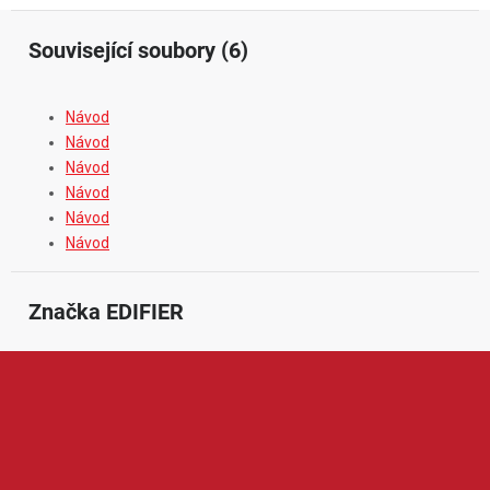
Související soubory (6)
Návod
Návod
Návod
Návod
Návod
Návod
Značka
 EDIFIER
Edifier je renomovaná značka zaměřená na kvalitní audio
techniku pro domácí i profesionální použití. V její nabídce
najdeme například reproduktory, bezdrátová sluchátka,
soundbary, studiové monitory nebo počítačové audio systémy.
Produkty Edifier jsou oblíbené díky čistému zvuku, elegantnímu