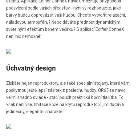
efektů. Aplikace Edifier ConneX navíc umožňuje přizpůsobit
podsvícení podle vašich představ - nyní vy rozhodujete, jaké
barvy budou doprovázet vaši hudbu. Chcete vytvořit relaxační,
náladovou atmosféru? Nebo dáváte přednost dynamickým
světelným efektům během večírku? S aplikací Edifier ConneX
není nic nemožné!
Úchvatný design
Získáte nejen reproduktory, ale také speciální stojany, které vám
poskytnou ještě lepší zážitek z poslechu hudby. QR65 se navíc
velmi snadno ovládá - stačí použít praktická boční tlačítka. To
však není vše. Imitace kůže na krytu reproduktorů jim dodává
jedinečný, elegantní charakter.