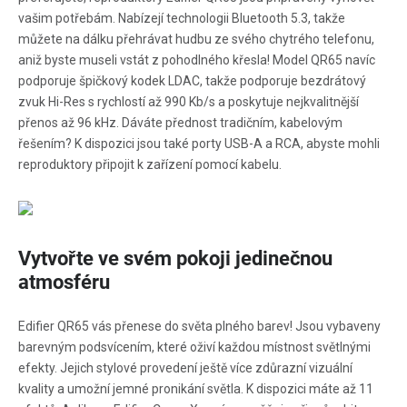
vašim potřebám. Nabízejí technologii Bluetooth 5.3, takže
můžete na dálku přehrávat hudbu ze svého chytrého telefonu,
aniž byste museli vstát z pohodlného křesla! Model QR65 navíc
podporuje špičkový kodek LDAC, takže podporuje bezdrátový
zvuk Hi-Res s rychlostí až 990 Kb/s a poskytuje nejkvalitnější
přenos až 96 kHz. Dáváte přednost tradičním, kabelovým
řešením? K dispozici jsou také porty USB-A a RCA, abyste mohli
reproduktory připojit k zařízení pomocí kabelu.
Vytvořte ve svém pokoji jedinečnou
atmosféru
Edifier QR65 vás přenese do světa plného barev! Jsou vybaveny
barevným podsvícením, které oživí každou místnost světlnými
efekty. Jejich stylové provedení ještě více zdůrazní vizuální
kvality a umožní jemné pronikání světla. K dispozici máte až 11