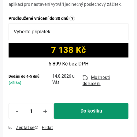
aplikací pro nastavení vytváří jedinečný poslechový zážitek.
Prodloužené vrácení do 30 dnů
?
7 138 Kč
Měrná cena:
5 899 Kč
bez DPH
14.8.2026
Dodání do 4-5 dnů
Možnosti
(>5 ks)
doručení
Do košíku
Zeptat se
Hlídat