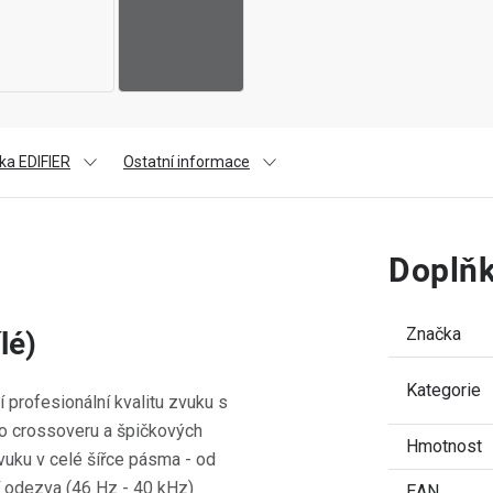
ka EDIFIER
Ostatní informace
Doplňk
Značka
lé)
Kategorie
í profesionální kvalitu zvuku s
ho crossoveru a špičkových
Hmotnost
ku v celé šířce pásma - od
í odezva (46 Hz - 40 kHz)
EAN