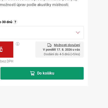
s možností úprav podle akustiky místnosti.
o 30 dnů
?
Možnosti doručení
č
V pondělí 17. 8. 2026 u vás
Měrná cena:
Dodání do 4-5 dnů
(>5 ks)
bez DPH
Do košíku