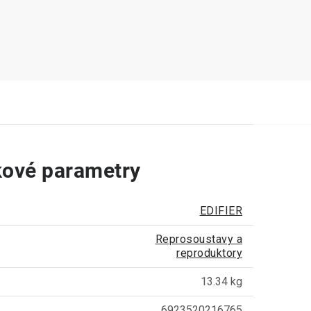
ové parametry
EDIFIER
Reprosoustavy a
reproduktory
13.34 kg
6923520216765