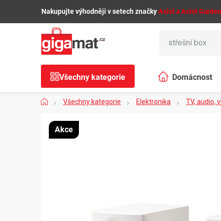
Přejít
🌿
Nakupujte výhodněji v setech značky
Asist a Asist Garde
na
obsah
Všechny kategorie
Domácnost
Domů
Všechny kategorie
Elektronika
TV, audio, 
Akce