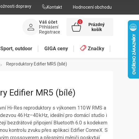
ožnosti dopravy
Kontakt
Hodnocení obchodu
Váš účet
Prázdný
Přihlášení
NÁKUPNÍ
košík
Registrace
KOŠÍK
Sport, outdoor
GIGA ceny
Značky
Reproduktory Edifier MR5 (bílé)
y Edifier MR5 (bílé)
tivní Hi-Res reproduktory s výkonem 110 W RMS a
dezvou 46 Hz–40 kHz, ideální pro domácí studio i
ejí bezdrátové připojení Bluetooth 6.0 s kodekem
lnou kontrolu zvuku přes aplikaci Edifier ConneX. S
ovým crossoverem a přesnými měniči poskytují