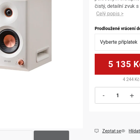
čistý, detailní zvuk 
Prodloužené vrácení d
5 135 K
4 244 Kč
Zeptat se
Hlídat