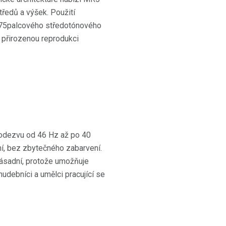
ředů a výšek. Použití
,75palcového středotónového
 přirozenou reprodukci
 odezvu od 46 Hz až po 40
ní, bez zbytečného zabarvení.
zásadní, protože umožňuje
hudebníci a umělci pracující se