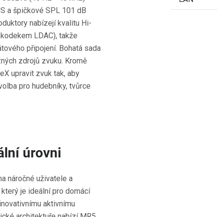
MS a špičkové SPL 101 dB
duktory nabízejí kvalitu Hi-
s kodekem LDAC), takže
rátového připojení. Bohatá sada
ůzných zdrojů zvuku. Kromě
eX upravit zvuk tak, aby
volba pro hudebníky, tvůrce
lní úrovni
a náročné uživatele a
 který je ideální pro domácí
 inovativnímu aktivnímu
ické architektuře nabízí MR5