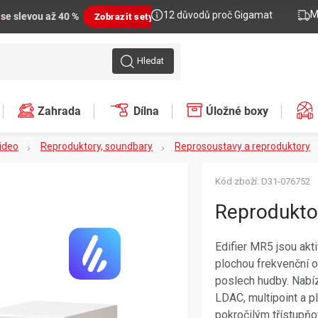
M
12 důvodů proč Gigamat
n
se slevou až 40 %
Zobrazit sety
Hledat
Zahrada
Dílna
Úložné boxy
video
Reproduktory, soundbary
Reprosoustavy a reproduktory
Kód zboží:
D31-076752
Reproduktor
Edifier MR5 jsou ak
plochou frekvenční o
poslech hudby. Nabíz
LDAC, multipoint a p
pokročilým třístupň