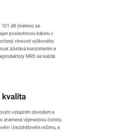
i 101 dB (měřeno ze
ejen poslechovou kabinu v
 navržený vlnovod výškového
 zvuk zůstává konzistentní a
 reproduktory MR5 se každá
 kvalita
govým vstupním obvodem a
 To znamená výjimečnou čistotu
ovém i bezdrátovém režimu, a