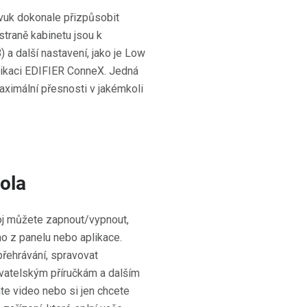
uk dokonale přizpůsobit
traně kabinetu jsou k
 a další nastavení, jako je Low
plikaci EDIFIER ConneX. Jedná
maximální přesnosti v jakémkoli
ola
roj můžete zapnout/vypnout,
mo z panelu nebo aplikace.
řehrávání, spravovat
vatelským příručkám a dalším
te video nebo si jen chcete