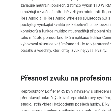
zaručuje neutrální poslech, zatímco výkon 110 W R
umožňují ozvučení i středně velkých místností. Repro
Res Audio a Hi-Res Audio Wireless (Bluetooth 6.0 
poskytují vynikající kvalitu jak kabelového, tak bezd
konektorů a funkce multipoint usnadňují připojení r
toho můžete pomocí knoflíků a aplikace Edifier Conn
vyhovoval akustice vaší místnosti. Je to všestranná 
obsahu a všechny, kteří chtějí zvuk nejvyšší kvality.
Přesnost zvuku na profesioná
Reproduktory Edifier MR5 byly navrženy s ohledem n
představují pokročilý aktivní reproduktorový systém,
studio, střih videa i každodenní poslech hudby. Díky
crossoveru s trojitým zesílením a patentované akust