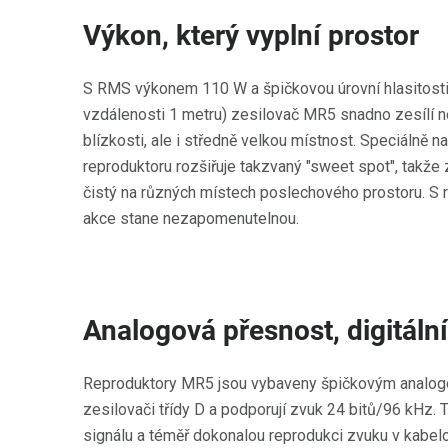
Výkon, který vyplní prostor
S RMS výkonem 110 W a špičkovou úrovní hlasitost
vzdálenosti 1 metru) zesilovač MR5 snadno zesílí n
blízkosti, ale i středně velkou místnost. Speciálně
reproduktoru rozšiřuje takzvaný "sweet spot", takže
čistý na různých místech poslechového prostoru. S
akce stane nezapomenutelnou.
Analogová přesnost, digitální
Reproduktory MR5 jsou vybaveny špičkovým analo
zesilovači třídy D a podporují zvuk 24 bitů/96 kHz.
signálu a téměř dokonalou reprodukci zvuku v kabel