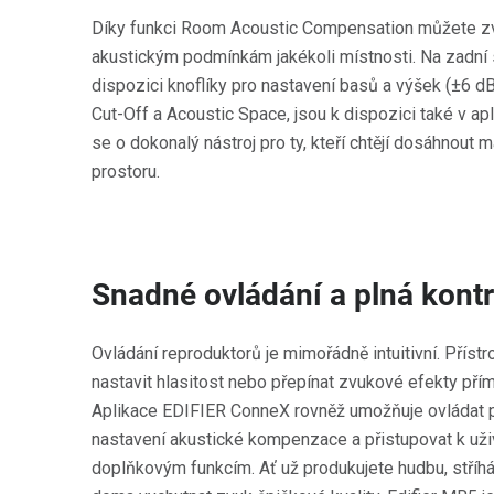
Díky funkci Room Acoustic Compensation můžete zv
akustickým podmínkám jakékoli místnosti. Na zadní s
dispozici knoflíky pro nastavení basů a výšek (±6 dB)
Cut-Off a Acoustic Space, jsou k dispozici také v a
se o dokonalý nástroj pro ty, kteří chtějí dosáhnout 
prostoru.
Snadné ovládání a plná kontr
Ovládání reproduktorů je mimořádně intuitivní. Příst
nastavit hlasitost nebo přepínat zvukové efekty pří
Aplikace EDIFIER ConneX rovněž umožňuje ovládat p
nastavení akustické kompenzace a přistupovat k uži
doplňkovým funkcím. Ať už produkujete hudbu, stříhá