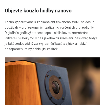
Objevte kouzlo hudby nanovo
Techniky používané k zdokonalení získaného zvuku se dosud
používaly v profesionálních zařízeních určených pro audiofily.
Digitální signálový procesor spolu s hliníkovou membránou
vytvářejí hluboký zvuk bez jakéhokoli zkreslení. Zesilovač třídy D
je také zodpovědný za zvýraznění basů a výšek a nabízí
nezapomenutelný pohlcující zážitek.