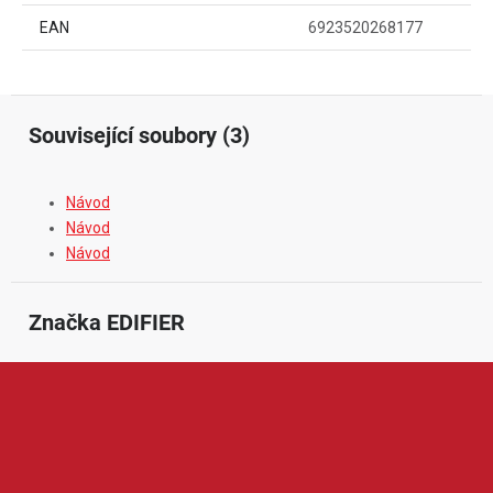
EAN
6923520268177
Související soubory (3)
Návod
Návod
Návod
Značka
 EDIFIER
Edifier je renomovaná značka zaměřená na kvalitní audio
techniku pro domácí i profesionální použití. V její nabídce
najdeme například reproduktory, bezdrátová sluchátka,
soundbary, studiové monitory nebo počítačové audio systémy.
Produkty Edifier jsou oblíbené díky čistému zvuku, elegantnímu