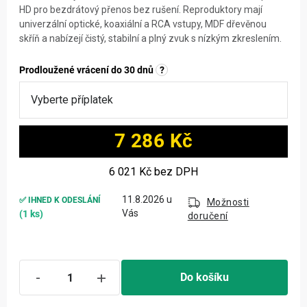
HD pro bezdrátový přenos bez rušení. Reproduktory mají
univerzální optické, koaxiální a RCA vstupy, MDF dřevěnou
skříň a nabízejí čistý, stabilní a plný zvuk s nízkým zkreslením.
Prodloužené vrácení do 30 dnů
?
7 286 Kč
Měrná cena:
6 021 Kč
bez DPH
11.8.2026
✅ IHNED K ODESLÁNÍ
Možnosti
(1 ks)
doručení
Do košíku