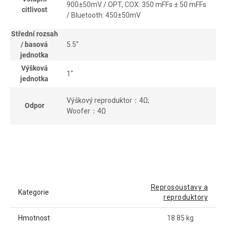
900±50mV / OPT, COX: 350 mFFs ± 50 mFFs
citlivost
/ Bluetooth: 450±50mV
Střední rozsah
/ basová
5.5"
jednotka
Výšková
1"
jednotka
Výškový reproduktor：4Ω;
Odpor
Woofer：4Ω
Reprosoustavy a
Kategorie
reproduktory
Hmotnost
18.85 kg