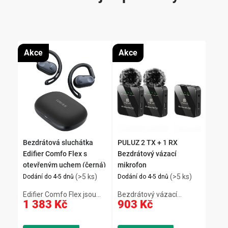
Akce
Akce
Bezdrátová sluchátka
PULUZ 2 TX + 1 RX
Edifier Comfo Flex s
Bezdrátový vázací
otevřeným uchem (černá)
mikrofon
(>5 ks)
(>5 ks)
Dodání do 4-5 dnů
Dodání do 4-5 dnů
Edifier Comfo Flex jsou
Bezdrátový vázací
1 383 Kč
903 Kč
bezdrátová sluchátka s
mikrofon PULUZ 2 TX + 1
otevřenou konstrukcí,
RX nabízí křišťálově čistý
která kombinují komfort a
zvuk pro vlogy, živé