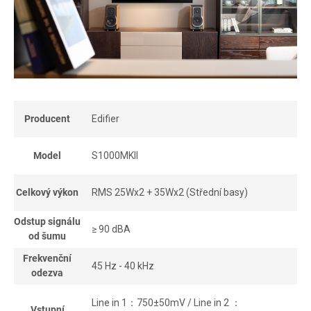
Producent
Edifier
Model
S1000MKII
Celkový výkon
RMS 25Wx2 + 35Wx2
(Střední basy)
Odstup signálu
≥ 90 dBA
od šumu
Frekvenční
45 Hz - 40 kHz
odezva
Line in 1：750±50mV / Line in 2 ：
Vstupní