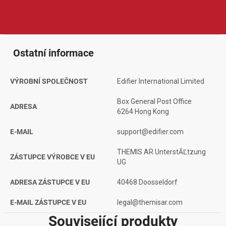
designu, spolehlivému zpracování a dobrému poměru ceny a
výkonu, což ocení běžní posluchači, hráči i náročnější uživatelé.
Ostatní informace
VÝROBNÍ SPOLEČNOST
Edifier International Limited
Box General Post Office
ADRESA
6264 Hong Kong
E-MAIL
support@edifier.com
THEMIS AR UnterstĂĽtzung
ZÁSTUPCE VÝROBCE V EU
UG
ADRESA ZÁSTUPCE V EU
40468 Doosseldorf
E-MAIL ZÁSTUPCE V EU
legal@themisar.com
Související produkty