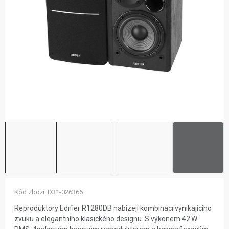
ZNAČKY
NOVINKY
OSTATNÍ
12 důvodů proč Gigamat
Možnosti dopravy
Kontakt
Hodnocení obchodu
Kód zboží:
D31-026366
Reproduktory Edifier R1280DB nabízejí kombinaci vynikajícího
zvuku a elegantního klasického designu. S výkonem 42 W