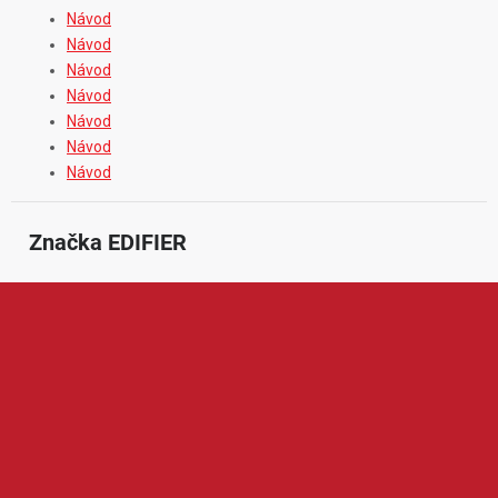
Návod
Návod
Návod
Návod
Návod
Návod
Návod
Značka
 EDIFIER
Edifier je renomovaná značka zaměřená na kvalitní audio
techniku pro domácí i profesionální použití. V její nabídce
najdeme například reproduktory, bezdrátová sluchátka,
soundbary, studiové monitory nebo počítačové audio systémy.
Produkty Edifier jsou oblíbené díky čistému zvuku, elegantnímu
designu, spolehlivému zpracování a dobrému poměru ceny a
výkonu, což ocení běžní posluchači, hráči i náročnější uživatelé.