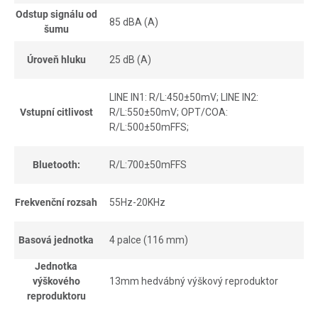
Odstup signálu od
85 dBA (A)
šumu
Úroveň hluku
25 dB (A)
LINE IN1: R/L:450±50mV; LINE IN2:
Vstupní citlivost
R/L:550±50mV; OPT/COA:
R/L:500±50mFFS;
Bluetooth:
R/L:700±50mFFS
Frekvenční rozsah
55Hz-20KHz
Basová jednotka
4 palce (116 mm)
Jednotka
výškového
13mm hedvábný výškový reproduktor
reproduktoru