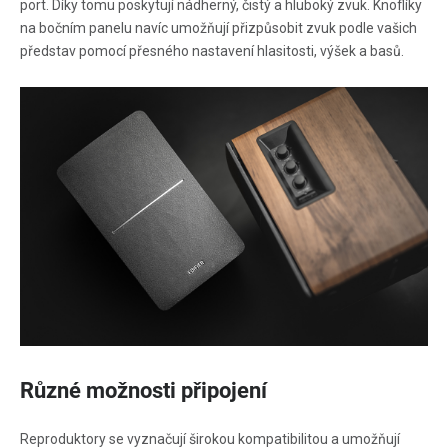
port. Díky tomu poskytují nádherný, čistý a hluboký zvuk. Knoflíky
na bočním panelu navíc umožňují přizpůsobit zvuk podle vašich
představ pomocí přesného nastavení hlasitosti, výšek a basů.
Různé možnosti připojení
Reproduktory se vyznačují širokou kompatibilitou a umožňují