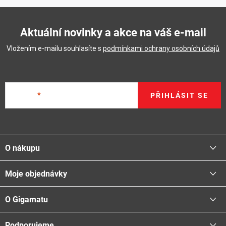
Aktuální novinky a akce na váš e-mail
Vložením e-mailu souhlasíte s
podmínkami ochrany osobních údajů
E-mail
PŘIHLÁSIT SE
Z
á
O nákupu
p
a
Moje objednávky
Proč nakupovat u nás
t
Doprava - možnosti
í
O Gigamatu
Přihlásit
Platba - možnosti
Stav objednávky
Centrála a odběrná místa
Podporujeme