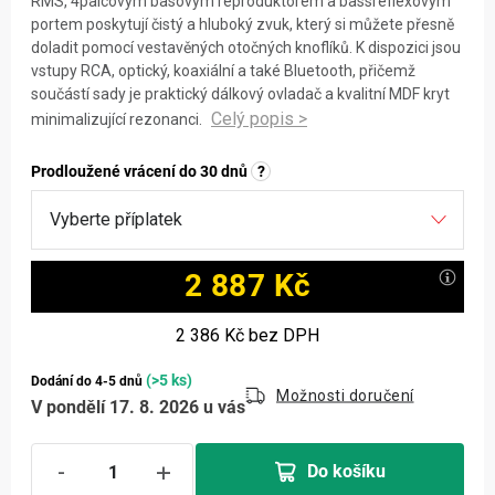
RMS, 4palcovým basovým reproduktorem a bassreflexovým
portem poskytují čistý a hluboký zvuk, který si můžete přesně
doladit pomocí vestavěných otočných knoflíků. K dispozici jsou
vstupy RCA, optický, koaxiální a také Bluetooth, přičemž
součástí sady je praktický dálkový ovladač a kvalitní MDF kryt
minimalizující rezonanci.
Prodloužené vrácení do 30 dnů
?
2 887 Kč
Měrná cena:
2 386 Kč
bez DPH
(>5 ks)
Dodání do 4-5 dnů
Možnosti doručení
V pondělí 17. 8. 2026 u vás
Do košíku