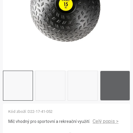
ZNAČKY
NOVINKY
OSTATNÍ
12 důvodů proč Gigamat
Možnosti dopravy
Kontakt
Hodnocení obchodu
Kód zboží:
D22-17-41-052
Míč vhodný pro sportovní a rekreační využití.