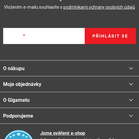
Vložením e-mailu souhlasíte s
podmínkami ochrany osobních údajů
E-mail
PŘIHLÁSIT SE
Z
á
O nákupu
p
a
Moje objednávky
Proč nakupovat u nás
t
Doprava - možnosti
í
O Gigamatu
Přihlásit
Platba - možnosti
Stav objednávky
Centrála a odběrná místa
Podporujeme
📞
Kontakty
Obchodní podmínky
🚛
Logistické centrum
Reklamační řád
🤗
Podporujeme
Jsme ověřený e-shop
📺
TV reklama