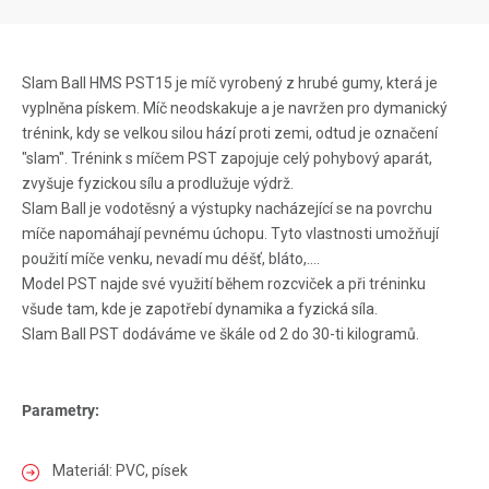
Slam Ball HMS PST15 je míč vyrobený z hrubé gumy, která je
vyplněna pískem. Míč neodskakuje a je navržen pro dymanický
trénink, kdy se velkou silou hází proti zemi, odtud je označení
"slam". Trénink s míčem PST zapojuje celý pohybový aparát,
zvyšuje fyzickou sílu a prodlužuje výdrž.
Slam Ball je vodotěsný a výstupky nacházející se na povrchu
míče napomáhají pevnému úchopu. Tyto vlastnosti umožňují
použití míče venku, nevadí mu déšť, bláto,....
Model PST najde své využití během rozcviček a při tréninku
všude tam, kde je zapotřebí dynamika a fyzická síla.
Slam Ball PST dodáváme ve škále od 2 do 30-ti kilogramů.
Parametry:
Materiál: PVC, písek