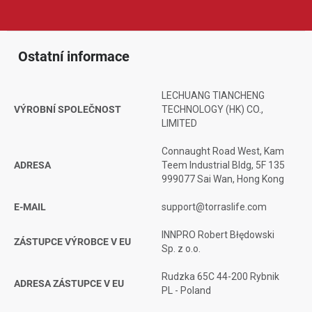
při každodenním používání.
Ostatní informace
LECHUANG TIANCHENG
VÝROBNÍ SPOLEČNOST
TECHNOLOGY (HK) CO.,
LIMITED
Connaught Road West, Kam
ADRESA
Teem Industrial Bldg, 5F 135
999077 Sai Wan, Hong Kong
E-MAIL
support@torraslife.com
INNPRO Robert Błędowski
ZÁSTUPCE VÝROBCE V EU
Sp. z o.o.
Rudzka 65C 44-200 Rybnik
ADRESA ZÁSTUPCE V EU
PL - Poland