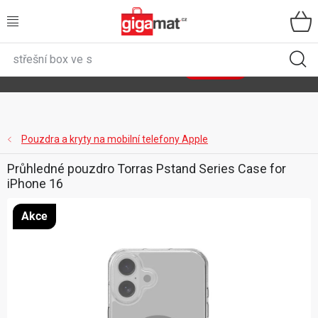
Přejít
na
obsah
VŠECHNY KATEGORIE
🌿
Asist
sety
se slevou až 40 %
Zobrazit sety
DOMÁCNOST
ZAHRADA
Pouzdra a kryty na mobilní telefony Apple
Průhledné pouzdro Torras Pstand Series Case for
DÍLNA
iPhone 16
ÚLOŽNÉ BOXY
Akce
SPORT, OUTDOOR
GIGA CENY