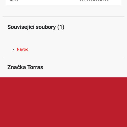
Související soubory (1)
Návod
Značka
 Torras
Torras je značka zaměřená na prémiové mobilní příslušenství a
ochranu chytrých zařízení. V její nabídce najdeme například
ochranné kryty, pouzdra, tvrzená skla, stojánky, držáky nebo další
praktické doplňky pro mobilní telefony a tablety. Produkty Torras
jsou oblíbené díky elegantnímu designu, kvalitnímu zpracování,
dobré ochraně zařízení a chytrým detailům, které zvyšují pohodlí