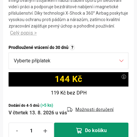
integrovaným stojánkem nabízí stabilní oporu při sledování
videí i práci a podporuje bezdrátové nabíjení i magnetické
příslušenství. Díky technologii X-Shock a 360° Airbag poskytuje
vysokou ochranu proti pádům a nárazům, zatímco kvalitní
zpracování zajišťuje pevný úchop a pohodlné používání.
Prodloužené vrácení do 30 dnů
?
144 Kč
Měrná cena:
119 Kč
bez DPH
(>5 ks)
Dodání do 4-5 dnů
Možnosti doručení
V čtvrtek 13. 8. 2026 u vás
Do košíku