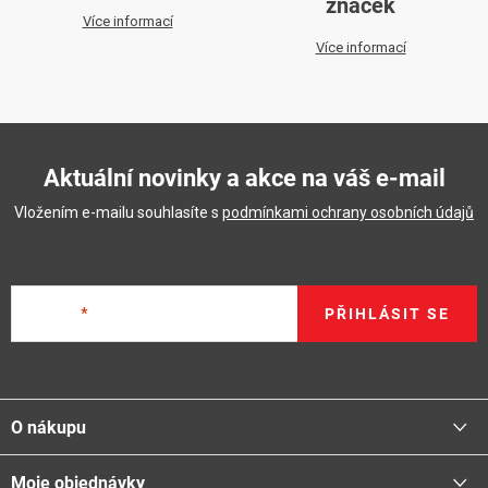
značek
Více informací
Více informací
Aktuální novinky a akce na váš e-mail
Vložením e-mailu souhlasíte s
podmínkami ochrany osobních údajů
E-mail
PŘIHLÁSIT SE
Z
á
O nákupu
p
a
Moje objednávky
Proč nakupovat u nás