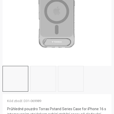
ZNAČKY
NOVINKY
OSTATNÍ
12 důvodů proč Gigamat
Možnosti dopravy
Kontakt
Hodnocení obchodu
Kód zboží:
D31-069989
Průhledné pouzdro Torras Pstand Series Case for iPhone 16 s