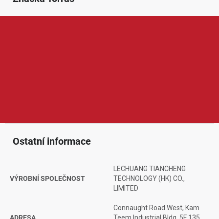
Torras je značka zaměřená na prémiové mobilní příslušenství a
ochranu chytrých zařízení. V její nabídce najdeme například
ochranné kryty, pouzdra, tvrzená skla, stojánky, držáky nebo další
praktické doplňky pro mobilní telefony a tablety. Produkty Torras
jsou oblíbené díky elegantnímu designu, kvalitnímu zpracování,
dobré ochraně zařízení a chytrým detailům, které zvyšují pohodlí
při každodenním používání.
Ostatní informace
LECHUANG TIANCHENG
VÝROBNÍ SPOLEČNOST
TECHNOLOGY (HK) CO.,
LIMITED
Connaught Road West, Kam
ADRESA
Teem Industrial Bldg, 5F 135