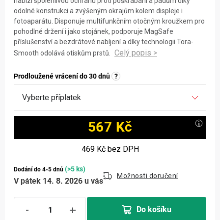
nabízí spolehlivou ochranu proti poškrábání a pádům díky
odolné konstrukci a zvýšeným okrajům kolem displeje i
fotoaparátu. Disponuje multifunkčním otočným kroužkem pro
pohodlné držení i jako stojánek, podporuje MagSafe
příslušenství a bezdrátové nabíjení a díky technologii Tora-
Smooth odolává otiskům prstů.
Prodloužené vrácení do 30 dnů
?
567 Kč
Měrná cena:
469 Kč
bez DPH
(>5 ks)
Dodání do 4-5 dnů
Možnosti doručení
V pátek 14. 8. 2026 u vás
Do košíku