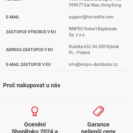
999077 Sai Wan, Hong Kong
E-MAIL
support@torraslife.com
INNPRO Robert Błędowski
ZÁSTUPCE VÝROBCE V EU
Sp. z o.o.
Rudzka 65C 44-200 Rybnik
ADRESA ZÁSTUPCE V EU
PL - Poland
E-MAIL ZÁSTUPCE V EU
info@innpro-distributor.cz
Proč nakupovat u nás
Ocenění
Garance
ShopRoku 2024 a
nejlepší ceny