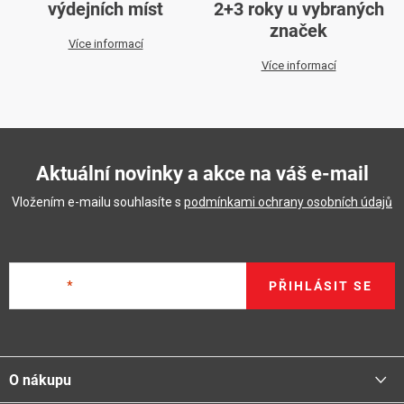
výdejních míst
2+3 roky u vybraných
značek
Více informací
Více informací
Aktuální novinky a akce na váš e-mail
Vložením e-mailu souhlasíte s
podmínkami ochrany osobních údajů
E-mail
PŘIHLÁSIT SE
Z
á
O nákupu
p