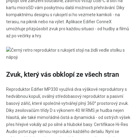
připojit dvě zařízení současně, zatímco vstup USB-C a slot na
kartu microSD vám poskytnou další možnosti přehrávání. Díky
kompaktnímu designu s rukojetí si ho vezmete kamkoli - na
terasu, na piknik nebo na výlet. Aplikace Edifier ConneX
umožňuje přizpůsobit zvuk pro každou situaci - od hudby a filmů
až po večírky a hry.
Zvuk, který vás obklopí ze všech stran
Reproduktor Edifier MP330 využívá dva výškové reproduktory s
hedvábnou kopulí, oválný středobasový reproduktor a pasivní
basový zářič, které společně vytvářejí plný 360° prostorový zvuk.
Díky zesilovačům třídy D s výkonem 40 W RMS je hudba nejen
hlasitá, ale také mimořádně čistá a dynamická - od ostrých výšek
přes hřejivé vokály až po silné a hluboké basy. Certifikace Hi-Res
Audio potvrzuje věrnou reprodukci každého detailu. Nyní se