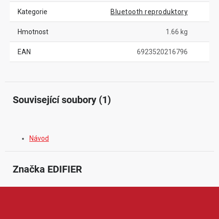
Kategorie
Bluetooth reproduktory
Hmotnost
1.66 kg
EAN
6923520216796
Související soubory (1)
Návod
Značka
 EDIFIER
Edifier je renomovaná značka zaměřená na kvalitní audio