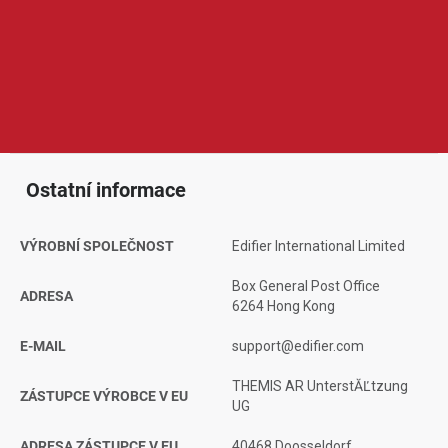
techniku pro domácí i profesionální použití. V její nabídce
najdeme například reproduktory, bezdrátová sluchátka,
soundbary, studiové monitory nebo počítačové audio systémy.
Produkty Edifier jsou oblíbené díky čistému zvuku, elegantnímu
designu, spolehlivému zpracování a dobrému poměru ceny a
výkonu, což ocení běžní posluchači, hráči i náročnější uživatelé.
Ostatní informace
VÝROBNÍ SPOLEČNOST
Edifier International Limited
Box General Post Office
ADRESA
6264 Hong Kong
E-MAIL
support@edifier.com
THEMIS AR UnterstĂĽtzung
ZÁSTUPCE VÝROBCE V EU
UG
ADRESA ZÁSTUPCE V EU
40468 Doosseldorf