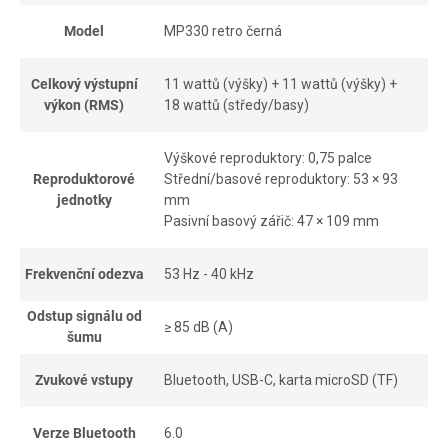
Model
MP330 retro černá
Celkový výstupní
11 wattů (výšky) + 11 wattů (výšky) +
výkon (RMS)
18 wattů (středy/basy)
Výškové reproduktory: 0,75 palce
Reproduktorové
Střední/basové reproduktory: 53 × 93
jednotky
mm
Pasivní basový zářič: 47 × 109 mm
Frekvenční odezva
53 Hz - 40 kHz
Odstup signálu od
≥ 85 dB (A)
šumu
Zvukové vstupy
Bluetooth, USB-C, karta microSD (TF)
Verze Bluetooth
6.0