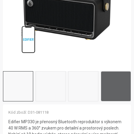
ZNAČKY
NOVINKY
OSTATNÍ
12 důvodů proč Gigamat
Možnosti dopravy
Kontakt
Hodnocení obchodu
Kód zboží:
D31-081118
Edifier MP330 je přenosný Bluetooth reproduktor s výkonem
40 W RMS a 360° zvukem pro detailní a prostorový poslech.