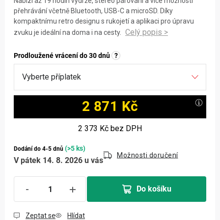
Nabízí až 19 hodin výdrže, stereo párování a více možností
přehrávání včetně Bluetooth, USB-C a microSD. Díky
kompaktnímu retro designu s rukojetí a aplikaci pro úpravu
zvuku je ideální na doma i na cesty.
Prodloužené vrácení do 30 dnů
?
2 871 Kč
Měrná cena:
2 373 Kč
bez DPH
(>5 ks)
Dodání do 4-5 dnů
Možnosti doručení
V pátek 14. 8. 2026 u vás
Do košíku
Zeptat se
Hlídat