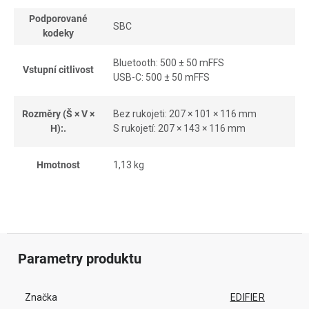
Podporované
SBC
kodeky
Bluetooth: 500 ± 50 mFFS
Vstupní citlivost
USB-C: 500 ± 50 mFFS
Rozměry (Š × V ×
Bez rukojeti: 207 × 101 × 116 mm
H):.
S rukojetí: 207 × 143 × 116 mm
Hmotnost
1,13 kg
Parametry produktu
Značka
EDIFIER