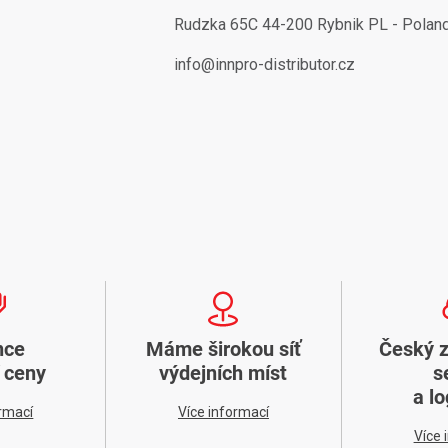
Rudzka 65C 44-200 Rybnik PL - Polan
info@innpro-distributor.cz
nce
Máme širokou síť
Český 
í ceny
výdejních míst
s
a lo
ormací
Více informací
Více 