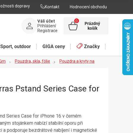
ožnosti dopravy
Kontakt
Hodnocení obchodu
Váš účet
Prázdný
Přihlášení
NÁKUPNÍ
košík
Registrace
KOŠÍK
Sport, outdoor
GIGA ceny
Značky
lům
Pouzdra, skla, fólie
Pouzdra a kryty na
ras Pstand Series Case for
nd Series Case for iPhone 16 v černém
aným stojánkem nabízí stabilní oporu při
áci a podporuje bezdrátové nabíjení i magnetické