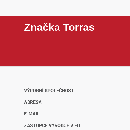
Značka Torras
Torras je značka zaměřená na prémiové mobilní příslu
držáky nebo další praktické doplňky pro mobilní tele
a chytrým detailům, které zvyšují pohodlí při každod
VÝROBNÍ SPOLEČNOST
ADRESA
E-MAIL
ZÁSTUPCE VÝROBCE V EU