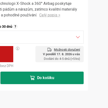
technologii X-Shock a 360° Airbag poskytuje
i pádům a nárazům, zatímco kvalitní materiály
p a pohodlné používání.
o 30 dnů
?
Možnosti doručení
č
V pondělí 17. 8. 2026 u vás
Měrná cena:
Dodání do 4-5 dnů
(>5 ks)
bez DPH
Do košíku