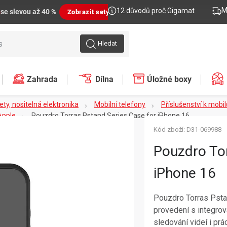
M
12 důvodů proč Gigamat
n
se slevou až 40 %
Zobrazit sety
Hledat
Zahrada
Dílna
Úložné boxy
lety, nositelná elektronika
Mobilní telefony
Příslušenství k mobi
Apple
Pouzdro Torras Pstand Series Case for iPhone 16
Kód zboží:
D31-069988
Pouzdro Tor
iPhone 16
Pouzdro Torras Psta
provedení s integrov
sledování videí i pr