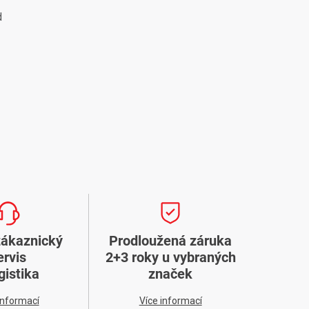
d
zákaznický
Prodloužená záruka
ervis
2+3 roky u vybraných
gistika
značek
informací
Více informací