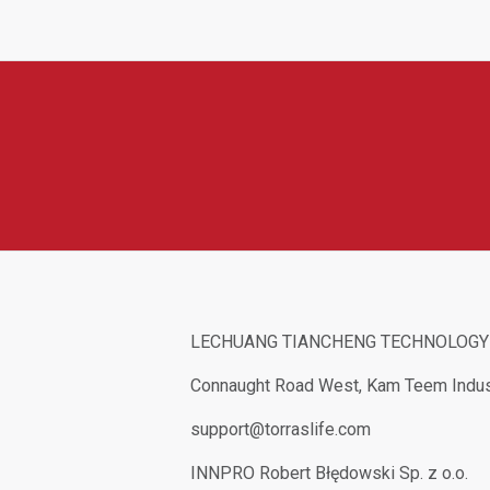
šenství a ochranu chytrých zařízení. V její nabídce najdeme napří
fony a tablety. Produkty Torras jsou oblíbené díky elegantnímu d
enním používání.
LECHUANG TIANCHENG TECHNOLOGY (
Connaught Road West, Kam Teem Indust
support@torraslife.com
INNPRO Robert Błędowski Sp. z o.o.