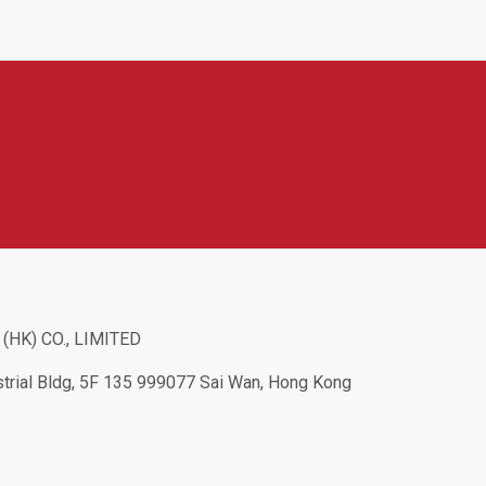
klad ochranné kryty, pouzdra, tvrzená skla, stojánky,
esignu, kvalitnímu zpracování, dobré ochraně zařízení
HK) CO., LIMITED
rial Bldg, 5F 135 999077 Sai Wan, Hong Kong