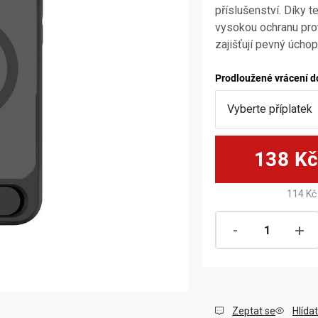
příslušenství. Díky 
vysokou ochranu prot
zajišťují pevný úcho
Prodloužené vrácení d
138 K
114 Kč
Zeptat se
Hlídat