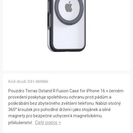
ZNAČKY
NOVINKY
OSTATNÍ
12 důvodů proč Gigamat
Možnosti dopravy
Kontakt
Hodnocení obchodu
Kód zboží:
D31-069966
Pouzdro Torras Ostand R Fusion Case for iPhone 16 v černém
provedení poskytuje spolehlivou ochranu proti pádům a
poškrábání bez zbytečného zvětšení telefonu. Nabízí otočný
360° kroužek pro pohodlné držení i jako stojánek a silné
magnety pro bezpečné uchycení k magnetickému
příslušenství.