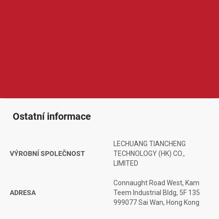
Torras je značka zaměřená na prémiové mobilní příslušenství a
ochranu chytrých zařízení. V její nabídce najdeme například
ochranné kryty, pouzdra, tvrzená skla, stojánky, držáky nebo další
praktické doplňky pro mobilní telefony a tablety. Produkty Torras
jsou oblíbené díky elegantnímu designu, kvalitnímu zpracování,
dobré ochraně zařízení a chytrým detailům, které zvyšují pohodlí
při každodenním používání.
Ostatní informace
LECHUANG TIANCHENG
VÝROBNÍ SPOLEČNOST
TECHNOLOGY (HK) CO.,
LIMITED
Connaught Road West, Kam
ADRESA
Teem Industrial Bldg, 5F 135
999077 Sai Wan, Hong Kong