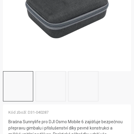
ZNAČKY
NOVINKY
OSTATNÍ
12 důvodů proč Gigamat
Možnosti dopravy
Kontakt
Hodnocení obchodu
Kód zboží:
D31-040287
Brašna Sunnylife pro DJI Osmo Mobile 6 zajišťuje bezpečnou
přepravu gimbalu i příslušenství díky pevné konstrukci a