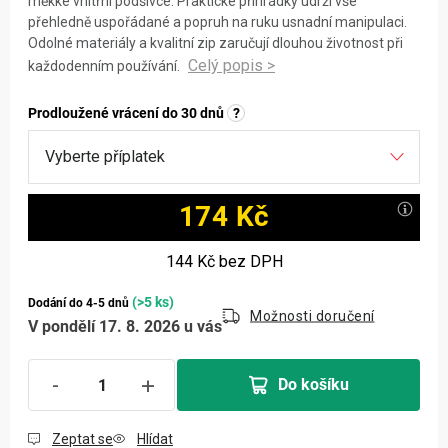
měkké vnitřní podšívce. Praktické přihrádky udrží vše
přehledně uspořádané a popruh na ruku usnadní manipulaci.
Odolné materiály a kvalitní zip zaručují dlouhou životnost při
každodenním používání.
Prodloužené vrácení do 30 dnů
?
174 Kč
Měrná cena:
144 Kč
bez DPH
(>5 ks)
Dodání do 4-5 dnů
Možnosti doručení
V pondělí 17. 8. 2026 u vás
Do košíku
Zeptat se
Hlídat