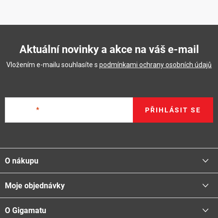
Aktuální novinky a akce na váš e-mail
Vložením e-mailu souhlasíte s
podmínkami ochrany osobních údajů
E-mail
PŘIHLÁSIT SE
Z
á
O nákupu
p
a
Moje objednávky
Proč nakupovat u nás
t
Doprava - možnosti
í
O Gigamatu
Přihlásit
Platba - možnosti