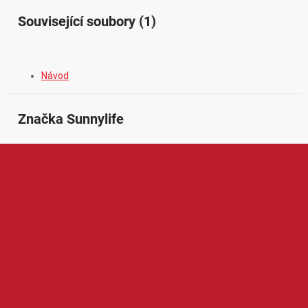
Související soubory (1)
Návod
Značka
 Sunnylife
Sunnylife je značka zaměřená na praktické příslušenství pro
drony, akční kamery a mobilní tvorbu obsahu. V její nabídce
najdeme například ochranná pouzdra, přepravní tašky, přistávací
plochy, kryty vrtulí, držáky, filtry, nabíjecí příslušenství a další
doplňky pro zařízení DJI, Insta360, GoPro a podobnou techniku.
Produkty Sunnylife jsou oblíbené díky funkčnímu provedení,
snadnému používání, dobré ochraně techniky a výhodnému
poměru ceny a kvality, což ocení rekreační uživatelé i náročnější
tvůrci obsahu.