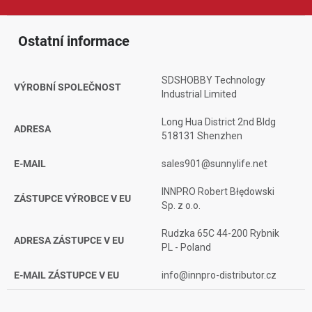
Ostatní informace
SDSHOBBY Technology
VÝROBNÍ SPOLEČNOST
Industrial Limited
Long Hua District 2nd Bldg
ADRESA
518131 Shenzhen
E-MAIL
sales901@sunnylife.net
INNPRO Robert Błędowski
ZÁSTUPCE VÝROBCE V EU
Sp. z o.o.
Rudzka 65C 44-200 Rybnik
ADRESA ZÁSTUPCE V EU
PL - Poland
E-MAIL ZÁSTUPCE V EU
info@innpro-distributor.cz