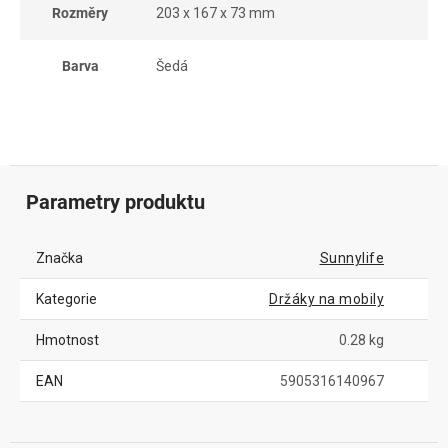
Rozměry
203 x 167 x 73 mm
Barva
Šedá
Parametry produktu
Značka
Sunnylife
Kategorie
Držáky na mobily
Hmotnost
0.28 kg
EAN
5905316140967