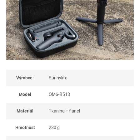
Výrobce:
Sunnylife
Model
OM6-B513
Materiál
Tkanina + flanel
Hmotnost
230 g