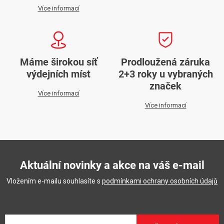
k
Více informací
y
v
ý
p
Máme širokou síť
Prodloužená záruka
i
výdejních míst
2+3 roky u vybraných
s
značek
Více informací
u
Více informací
Aktuální novinky a akce na váš e-mail
Vložením e-mailu souhlasíte s
podmínkami ochrany osobních údajů