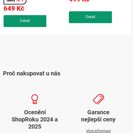
18 %
voňavého popcornu bez tuku
lehké,příkon 1200 WS retro
649 Kč
za pouhé 3 minuty.
popkornovačem Guzzanti GZ
Kompaktní...
136...
O
v
l
Proč nakupovat u nás
á
d
a
c
í
Ocenění
Garance
p
ShopRoku 2024 a
nejlepší ceny
r
2025
v
Více informací