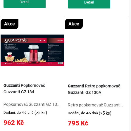
WRetro popkornovač
Guzzanti...
Akce
Akce
Guzzanti
Popkornovač
Guzzanti
Retro popkornovač
Guzzanti GZ 134
Guzzanti GZ 130A
Popkornovač Guzzanti GZ 134
Retro popkornovač Guzzanti
Rychlá příprava bez oleje a
GZ 130A – praktický výrobek
(>5 ks)
Dodání, do 4-5 dnů
(>5 ks)
Dodání, do 4-5 dnů
tuku za pomoci horkého
pro každodenní použití.
962 Kč
795 Kč
vzduchu Originální občerstvení,
zdravé, chutné a lehké, které