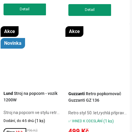
lze dochutit podle chuti
(sladký,...
Akce
Akce
Novinka
Lund
Stroj na popcorn - vozík
Guzzanti
Retro popkornovač
1200W
Guzzanti GZ 136
Stroj na popcorn ve stylu retro
Retro styl 50. let,rychlá příprava
vozíku okouzlí na oslavách i při
horkým vzduchem bez oleje a
(1 ks)
Dodání, do 4-5 dnů
(1 ks)
✅ IHNED K ODESLÁNÍ
domácím filmovém večeru.
tuku,originální občerstvení –
499 Kč
Výkon 1200W připraví 50–60 g
796 Kč
bez tuku, zdravé, chutné a