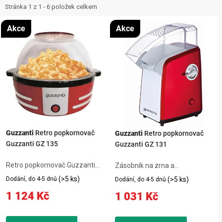
ZNAČKY
i
e
Stránka
1
z
1
-
6
položek celkem
s
n
NOVINKY
Akce
Akce
p
í
r
p
OSTATNÍ
o
r
d
o
12 důvodů proč Gigamat
Možnosti dopravy
Kontakt
u
d
Hodnocení obchodu
k
u
t
k
ů
t
Guzzanti
Retro popkornovač
Guzzanti
Retro popkornovač
Guzzanti GZ 135
Guzzanti GZ 131
ů
Retro popkornovač Guzzanti
Zásobník na zrna a
GZ 135 – praktický výrobek pro
dávkovač,rychlá příprava bez
(>5 ks)
Dodání, do 4-5 dnů
(>5 ks)
Dodání, do 4-5 dnů
každodenní použití.
oleje – horký vzduch,zdravé,
1 124 Kč
1 031 Kč
lehké a chutné bez
tuku,čerstvý křupavý popcorn
za 3–5 minut,příkon 1100