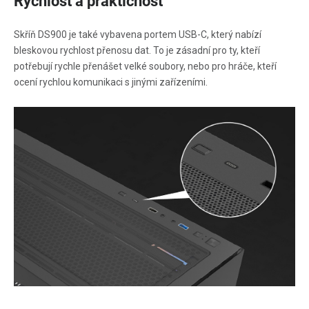
Rychlost a praktičnost
Skříň DS900 je také vybavena portem USB-C, který nabízí
bleskovou rychlost přenosu dat. To je zásadní pro ty, kteří
potřebují rychle přenášet velké soubory, nebo pro hráče, kteří
ocení rychlou komunikaci s jinými zařízeními.