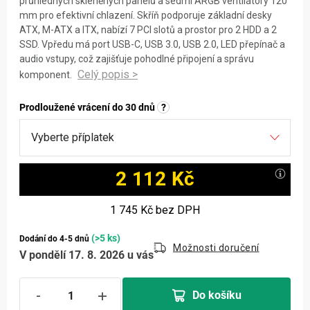
průhledných skleněných panelů a sedmi ARGB ventilátory 120
mm pro efektivní chlazení. Skříň podporuje základní desky
ATX, M-ATX a ITX, nabízí 7 PCI slotů a prostor pro 2 HDD a 2
SSD. Vpředu má port USB-C, USB 3.0, USB 2.0, LED přepínač a
audio vstupy, což zajišťuje pohodlné připojení a správu
komponent.
Prodloužené vrácení do 30 dnů
?
2 112 Kč
Měrná cena:
1 745 Kč
bez DPH
(>5 ks)
Dodání do 4-5 dnů
Možnosti doručení
V pondělí 17. 8. 2026 u vás
Do košíku