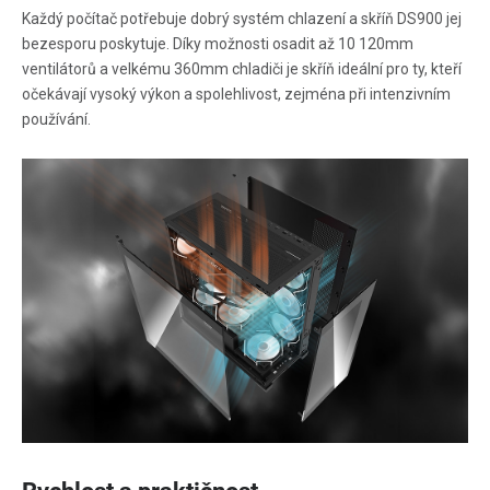
Každý počítač potřebuje dobrý systém chlazení a skříň DS900 jej
bezesporu poskytuje. Díky možnosti osadit až 10 120mm
ventilátorů a velkému 360mm chladiči je skříň ideální pro ty, kteří
očekávají vysoký výkon a spolehlivost, zejména při intenzivním
používání.