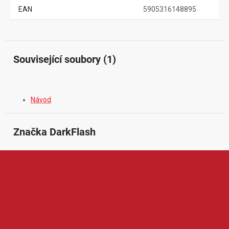
EAN
5905316148895
Související soubory (1)
Návod
Značka
 DarkFlash
DarkFlash je značka zaměřená na počítačové komponenty a
příslušenství, především pro stavbu a úpravu herních i domácích
PC sestav. V její nabídce najdeme například počítačové skříně,
ventilátory, chladiče, zdroje, klávesnice, myši nebo další doplňky
pro PC. Produkty DarkFlash jsou oblíbené díky modernímu