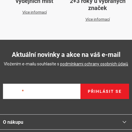
výdejních míst
2+3 roky u vybraných
značek
Více informací
Více informací
Aktuální novinky a akce na váš e-mail
Vložením e-mailu souhlasíte s
podmínkami ochrany osobních údajů
E-mail
PŘIHLÁSIT SE
Z
á
O nákupu
p