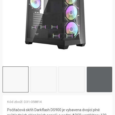
ZNAČKY
NOVINKY
OSTATNÍ
12 důvodů proč Gigamat
Možnosti dopravy
Kontakt
Hodnocení obchodu
Kód zboží:
D31-058814
Počítačová skříň Darkflash DS900 je vybavena dvojicí plně