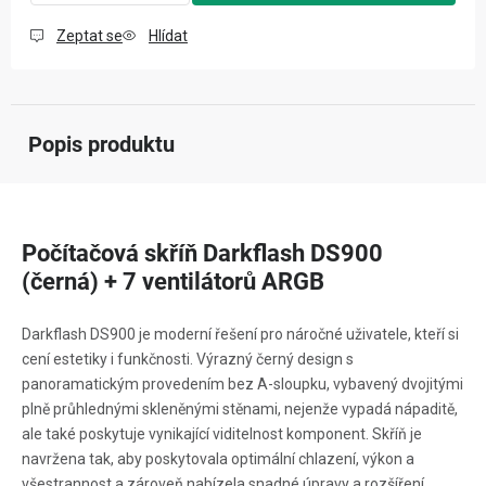
Zeptat se
Hlídat
Popis produktu
Počítačová skříň Darkflash DS900
(černá) + 7 ventilátorů ARGB
Darkflash DS900 je moderní řešení pro náročné uživatele, kteří si
cení estetiky i funkčnosti. Výrazný černý design s
panoramatickým provedením bez A-sloupku, vybavený dvojitými
plně průhlednými skleněnými stěnami, nejenže vypadá nápaditě,
ale také poskytuje vynikající viditelnost komponent. Skříň je
navržena tak, aby poskytovala optimální chlazení, výkon a
všestrannost a zároveň nabízela snadné úpravy a rozšíření