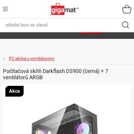
Přejít
na
obsah
VŠECHNY KATEGORIE
🌿
Asist
sety
se slevou až 40 %
Zobrazit sety
DOMÁCNOST
ZAHRADA
PC skříně s ventilátorem
Počítačová skříň Darkflash DS900 (černá) + 7
DÍLNA
ventilátorů ARGB
ÚLOŽNÉ BOXY
Akce
SPORT, OUTDOOR
GIGA CENY