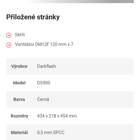
Přiložené stránky
Skříň
Ventilátor DM12F 120 mm x 7
Výrobce
Darkflash
Model
DS900
Barva
Černá
Rozměry
434 x 218 x 454 mm
Materiál
0,5 mm SPCC