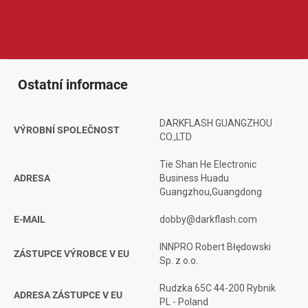
designu, RGB podsvícení, dobrému poměru ceny a výkonu a
praktickému provedení, které ocení hráči, běžní uživatelé i
nadšenci do vlastních počítačových sestav.
Ostatní informace
DARKFLASH GUANGZHOU
VÝROBNÍ SPOLEČNOST
CO.,LTD
Tie Shan He Electronic
ADRESA
Business Huadu
Guangzhou,Guangdong
E-MAIL
dobby@darkflash.com
INNPRO Robert Błędowski
ZÁSTUPCE VÝROBCE V EU
Sp. z o.o.
Rudzka 65C 44-200 Rybnik
ADRESA ZÁSTUPCE V EU
PL - Poland