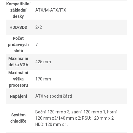
Kompatibilní
základní
ATX/M-ATX/ITX
desky
HDD/SDD
2/2
Počet
přídavných
7
slotů
Maximální
425 mm
délka VGA
Maximální
výška
170 mm
procesoru
Napájení
ATX ve spodní části
Boční: 120 mm x 3; zadní: 120 mm x 1; horní:
Systém
120 mm x3/140 mm x 2; PSU: 120 mm x 2;
chladiče
HDD: 120 mm x 1.