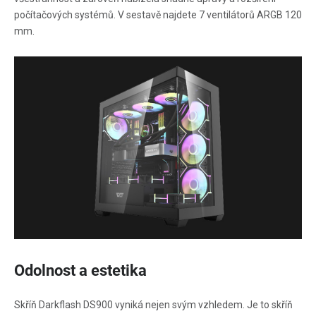
počítačových systémů. V sestavě najdete 7 ventilátorů ARGB 120
mm.
Odolnost a estetika
Skříň Darkflash DS900 vyniká nejen svým vzhledem. Je to skříň