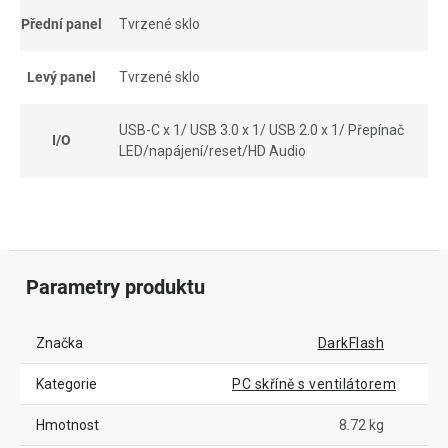
Přední panel
Tvrzené sklo
Levý panel
Tvrzené sklo
USB-C x 1/ USB 3.0 x 1/ USB 2.0 x 1/ Přepínač
I/O
LED/napájení/reset/HD Audio
Parametry produktu
Značka
DarkFlash
Kategorie
PC skříně s ventilátorem
Hmotnost
8.72 kg