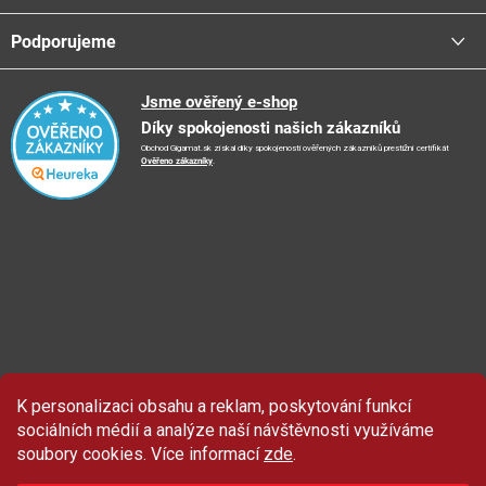
Stav objednávky
Centrála a odběrná místa
Podporujeme
📞
Kontakty
Obchodní podmínky
🚛
Logistické centrum
Reklamační řád
🤗
Podporujeme
Jsme ověřený e-shop
📺
TV reklama
Díky spokojenosti našich zákazníků
Vrácení zboží a reklamace
🏨
FN Bulovka
📝
Blog
Obchod Gigamat.sk získal díky spokojenosti ověřených zákazníků prestižní certifikát
Doporučení při nákupu
🏨
Nemocnice Homolka
Ověřeno zákazníky
.
🤝
Partneři
Ochrana osobních údajů
⭐
Hodnocení obchodu
K personalizaci obsahu a reklam, poskytování funkcí
Sleva 100 Kč
na produkty značky Asist.
sociálních médií a analýze naší návštěvnosti využíváme
soubory cookies. Více informací
zde
.