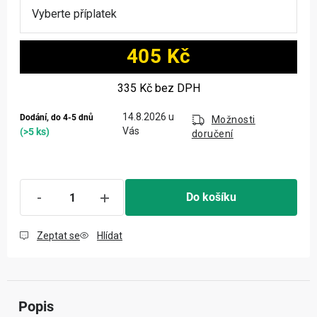
405 Kč
Měrná cena:
335 Kč
bez DPH
14.8.2026
Dodání, do 4-5 dnů
Možnosti
(>5 ks)
doručení
Do košíku
Zeptat se
Hlídat
Popis