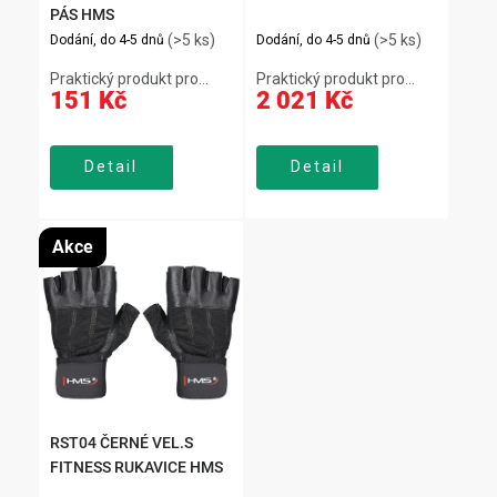
PÁS HMS
(>5 ks)
(>5 ks)
Dodání, do 4-5 dnů
Dodání, do 4-5 dnů
Praktický produkt pro
Praktický produkt pro
151 Kč
2 021 Kč
každodenní použití.
každodenní použití.
Detail
Detail
Akce
RST04 ČERNÉ VEL.S
FITNESS RUKAVICE HMS