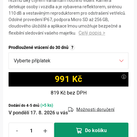
režimu díky čtyřem variantám nočního vidění. Kamera
detekuje osoby i vozidla a je vybavena reflektorem, sirénou
110 dB a vestavěným reproduktorem pro odstrašení vetřelců.
Odolné provedení IP67, podpora Micro SD až 256 GB,
cloudového úložiště a aplikace Imou umožňuje bezpečné a
flexibilní sledování vašeho majetku.
Prodloužené vrácení do 30 dnů
?
991 Kč
Měrná cena:
819 Kč
bez DPH
(>5 ks)
Dodání do 4-5 dnů
Možnosti doručení
V pondělí 17. 8. 2026 u vás
Do košíku