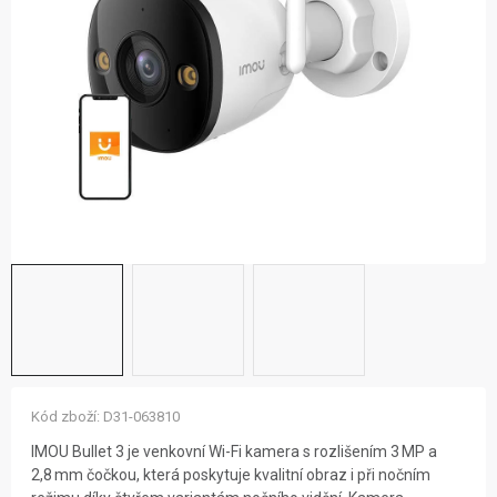
ZNAČKY
NOVINKY
OSTATNÍ
12 důvodů proč Gigamat
Možnosti dopravy
Kontakt
Hodnocení obchodu
Kód zboží:
D31-063810
IMOU Bullet 3 je venkovní Wi-Fi kamera s rozlišením 3 MP a
2,8 mm čočkou, která poskytuje kvalitní obraz i při nočním