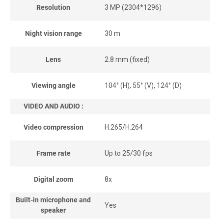
Resolution
3 MP (2304*1296)
Night vision range
30 m
Lens
2.8 mm (fixed)
Viewing angle
104° (H), 55° (V), 124° (D)
VIDEO AND AUDIO :
Video compression
H.265/H.264
Frame rate
Up to 25/30 fps
Digital zoom
8x
Built-in microphone and
Yes
speaker