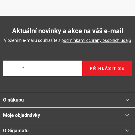
Aktuální novinky a akce na váš e-mail
Vložením e-mailu souhlasíte s
podmínkami ochrany osobních údajů
E-mail
PŘIHLÁSIT SE
Z
á
O nákupu
p
a
Moje objednávky
Proč nakupovat u nás
t
Doprava - možnosti
í
O Gigamatu
Přihlásit
Platba - možnosti