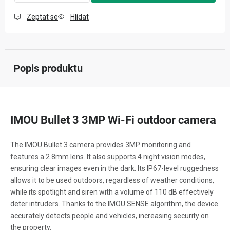
Zeptat se
Hlídat
Popis produktu
IMOU Bullet 3 3MP Wi-Fi outdoor camera
The IMOU Bullet 3 camera provides 3MP monitoring and
features a 2.8mm lens. It also supports 4 night vision modes,
ensuring clear images even in the dark. Its IP67-level ruggedness
allows it to be used outdoors, regardless of weather conditions,
while its spotlight and siren with a volume of 110 dB effectively
deter intruders. Thanks to the IMOU SENSE algorithm, the device
accurately detects people and vehicles, increasing security on
the property.