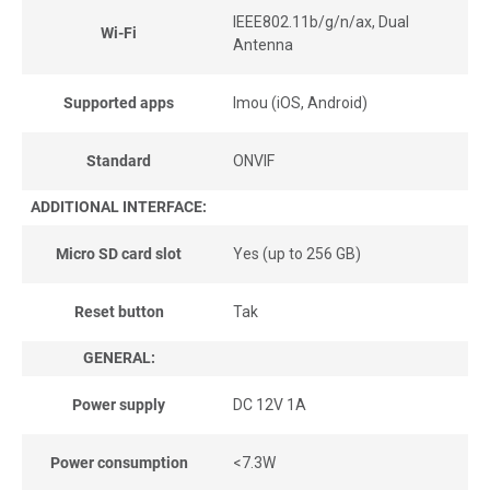
IEEE802.11b/g/n/ax, Dual
Wi-Fi
Antenna
Supported apps
Imou (iOS, Android)
Standard
ONVIF
ADDITIONAL INTERFACE:
Micro SD card slot
Yes (up to 256 GB)
Reset button
Tak
GENERAL:
Power supply
DC 12V 1A
Power consumption
<7.3W