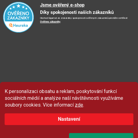
Reklamační řád
🤗
Podporujeme
Jsme ověřený e-shop
📺
TV reklama
Díky spokojenosti našich zákazníků
Vrácení zboží a reklamace
🏨
FN Bulovka
📝
Blog
Obchod Gigamat.sk získal díky spokojenosti ověřených zákazníků prestižní certifikát
Doporučení při nákupu
🏨
Nemocnice Homolka
Ověřeno zákazníky
.
🤝
Partneři
Ochrana osobních údajů
⭐
Hodnocení obchodu
K personalizaci obsahu a reklam, poskytování funkcí
sociálních médií a analýze naší návštěvnosti využíváme
soubory cookies. Více informací
zde
.
Nastavení