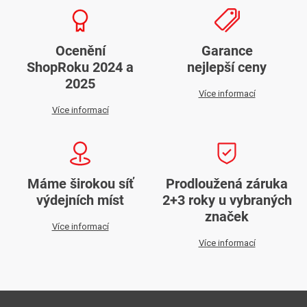
a
c
í
Ocenění
Garance
p
ShopRoku 2024 a
nejlepší ceny
r
2025
v
Více informací
k
Více informací
y
v
ý
p
Máme širokou síť
Prodloužená záruka
i
výdejních míst
2+3 roky u vybraných
s
značek
Více informací
u
Více informací