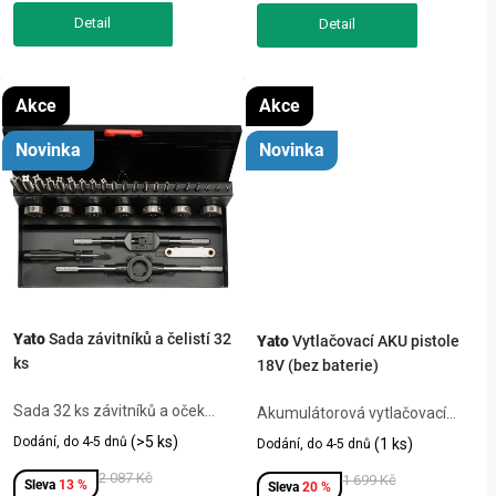
automatické...
Akce
Akce
Novinka
Novinka
Yato
Sada závitníků a čelistí 32
Yato
Vytlačovací AKU pistole
ks
18V (bez baterie)
Sada 32 ks závitníků a oček
Akumulátorová vytlačovací
Yato z rychlořezné oceli HSS
pistole Yato 18V ocení každý,
(>5 ks)
Dodání, do 4-5 dnů
(1 ks)
Dodání, do 4-5 dnů
pro ruční řezání a opravu
kdo pracuje s lepidly, tmely
vnitřních i vnějších závitů M3-
2 087 Kč
nebo silikony na stavbě i při
1 699 Kč
13 %
20 %