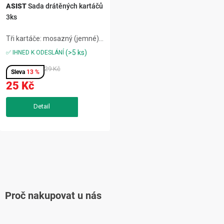
ASIST
Sada drátěných kartáčů
3ks
Tři kartáče: mosazný (jemné),
nylonový (plast, sklo), ocelový
(>5 ks)
✅ IHNED K ODESLÁNÍ
(rez),ergonomické rukojeti, 3
typy štětin, kompaktní k
29 Kč
13 %
detailům,vhodné pro dílnu,
25 Kč
autoservis, údržbu, hobby,...
O
v
l
Proč nakupovat u nás
á
d