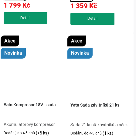
M12. Sadové závitníky ve třech
montážních pracích. Bez
1 799 Kč
1 359 Kč
stupních zajistí přesné a čisté...
kabelu se dostanete kamkoli,
kovový...
Akce
Akce
Novinka
Novinka
Yato
Kompresor 18V - sada
Yato
Sada závitníků 21 ks
Akumulátorový kompresor
Sada 21 kusů závitníků a oček
Yato 18V si poradí s
Yato z rychlořezné oceli HSS
(>5 ks)
Dodání, do 4-5 dnů
(1 ks)
Dodání, do 4-5 dnů