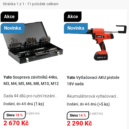
ZNAČKY
i
e
Stránka
1
z
1
-
11
položek celkem
s
n
NOVINKY
Akce
Akce
p
í
Novinka
Novinka
r
p
OSTATNÍ
o
r
d
o
12 důvodů proč Gigamat
Možnosti dopravy
Kontakt
u
d
Hodnocení obchodu
k
u
t
k
ů
t
Yato
Souprava závitníků 44ks,
Yato
Vytlačovací AKU pistole
M3, M4, M5, M6, M8, M10, M12
18V sada
ů
Sada 44 dílů pro ruční řezání
Akumulátorová vytlačovací
vnitřních i vnějších závitů M3–
pistole Yato 18V zvládne
(1 ks)
Dodání, do 4-5 dnů
(>5 ks)
Dodání, do 4-5 dnů
M12 z kvalitní rychlořezné oceli
přesně a rychle nanášet
HSS, odolné vůči opotřebení i
3 281 Kč
silikony, lepidla i tmely bez
2 687 Kč
18 %
14 %
při náročném použití. Obsahuje
únavy ruky. Díky bezdrátovému
2 670 Kč
2 290 Kč
závitníky, závitové...
provozu pracujete kdekoli,