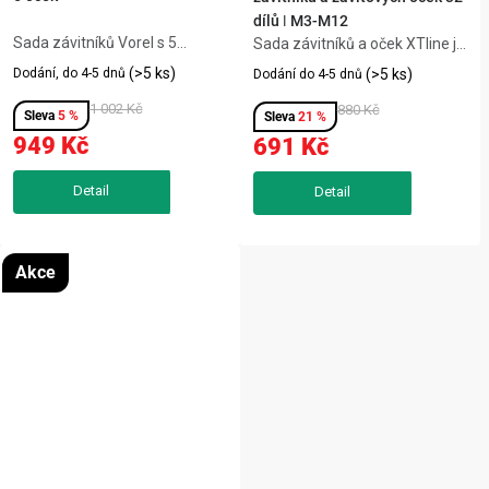
dílů | M3-M12
Sada závitníků Vorel s 5
Sada závitníků a oček XTline je
řezacími hlavami (10–32 mm)
určena pro řezání vnitřních i
(>5 ks)
Dodání, do 4-5 dnů
(>5 ks)
Dodání do 4-5 dnů
je určena pro rychlé a přesné
vnějších závitů v různých
řezání trubkových závitů při
1 002 Kč
rozměrech. Obsahuje také
880 Kč
5 %
21 %
instalatérských pracích,
měrku závitů a potřebné nářadí
949 Kč
691 Kč
renovacích i na stavbě. Díky
pro pohodlnou práci. Ideální
ráčně a...
pro...
Akce