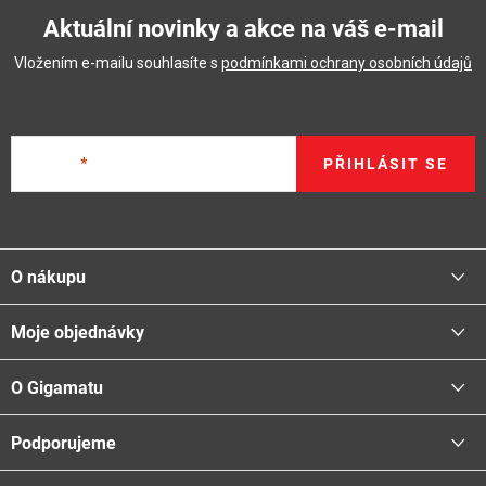
Aktuální novinky a akce na váš e-mail
Vložením e-mailu souhlasíte s
podmínkami ochrany osobních údajů
E-mail
PŘIHLÁSIT SE
Z
á
O nákupu
p
a
Moje objednávky
Proč nakupovat u nás
t
Doprava - možnosti
í
O Gigamatu
Přihlásit
Platba - možnosti
Stav objednávky
Centrála a odběrná místa
Podporujeme
📞
Kontakty
Obchodní podmínky
🚛
Logistické centrum