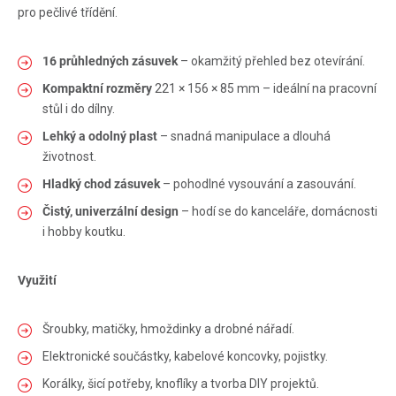
pro pečlivé třídění.
16 průhledných zásuvek
– okamžitý přehled bez otevírání.
Kompaktní rozměry
221 × 156 × 85 mm – ideální na pracovní
stůl i do dílny.
Lehký a odolný plast
– snadná manipulace a dlouhá
životnost.
Hladký chod zásuvek
– pohodlné vysouvání a zasouvání.
Čistý, univerzální design
– hodí se do kanceláře, domácnosti
i hobby koutku.
Využití
Šroubky, matičky, hmoždinky a drobné nářadí.
Elektronické součástky, kabelové koncovky, pojistky.
Korálky, šicí potřeby, knoflíky a tvorba DIY projektů.