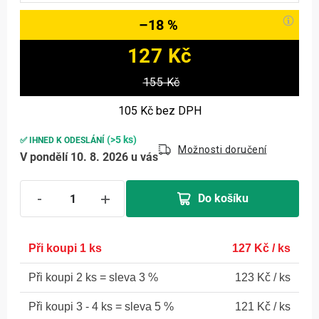
–18 %
127 Kč
Měrná cena:
155 Kč
105 Kč
bez DPH
(>5 ks)
✅ IHNED K ODESLÁNÍ
Možnosti doručení
V pondělí 10. 8. 2026 u vás
Do košíku
1 ks
127 Kč
/ ks
2 ks = sleva 3 %
123 Kč
/ ks
3 - 4 ks = sleva 5 %
121 Kč
/ ks