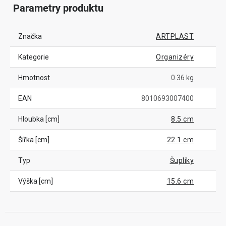
Parametry produktu
Značka
ARTPLAST
Kategorie
Organizéry
Hmotnost
0.36 kg
EAN
8010693007400
Hloubka [cm]
8.5 cm
Šířka [cm]
22.1 cm
Typ
Šuplíky
Výška [cm]
15.6 cm