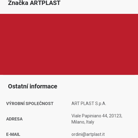
Značka
 ARTPLAST
ARTPLAST je značka zaměřená na praktické plastové vybavení
pro dům, zahradu, garáž i dílnu. V její nabídce najdeme například
úložné boxy, regály, zahradní domky, skříně, nádoby nebo další
organizéry pro každodenní použití. Produkty ARTPLAST jsou
oblíbené díky odolnému zpracování, snadné údržbě a
praktickému využití při ukládání a organizaci věcí.
Ostatní informace
VÝROBNÍ SPOLEČNOST
ART PLAST S.p.A.
Viale Papiniano 44, 20123,
ADRESA
Milano, Italy
E-MAIL
ordini@artplast.it