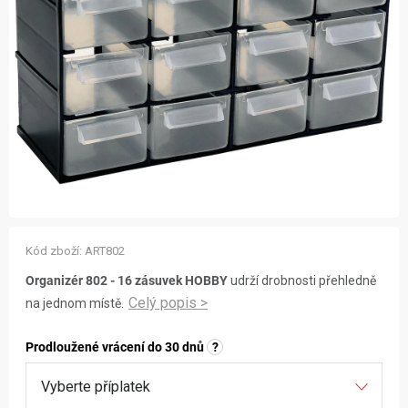
ZNAČKY
NOVINKY
OSTATNÍ
12 důvodů proč Gigamat
Možnosti dopravy
Kontakt
Hodnocení obchodu
Kód zboží:
ART802
Organizér 802 - 16 zásuvek HOBBY
udrží drobnosti přehledně
na jednom místě.
Prodloužené vrácení do 30 dnů
?