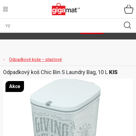
Přejít
na
obsah
VŠECHNY KATEGORIE
🌿
Asist
sety
se slevou až 40 %
Zobrazit sety
DOMÁCNOST
ZAHRADA
Odpadkové koše – plastové
Odpadkový koš Chic Bin S Laundry Bag, 10 L
KIS
DÍLNA
Akce
ÚLOŽNÉ BOXY
SPORT, OUTDOOR
GIGA CENY