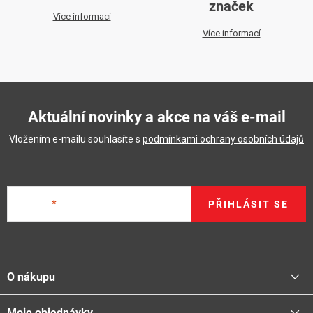
značek
Více informací
Více informací
Aktuální novinky a akce na váš e-mail
Vložením e-mailu souhlasíte s
podmínkami ochrany osobních údajů
E-mail
PŘIHLÁSIT SE
Z
á
O nákupu
p
a
Moje objednávky