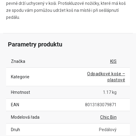
pevně drží uchycený v koši. Protiskluzové nožičky, které má koš
ze spodu vám pomůžou udržet koš na místě i při sešlápnutí
pedálu.
Parametry produktu
Značka
KIS
Odpadkové koše –
Kategorie
plastové
Hmotnost
1.17 kg
EAN
8013183079871
Modelová řada
Chic Bin
Druh
Pedálový