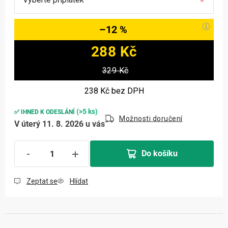
–12 %
288 Kč
Měrná cena:
329 Kč
238 Kč
bez DPH
(>5 ks)
✅ IHNED K ODESLÁNÍ
Možnosti doručení
V úterý 11. 8. 2026 u vás
Do košíku
Zeptat se
Hlídat