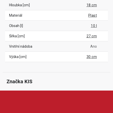
Hloubka [cm]
18 cm
Materiál
Plast
Obsah [l]
10 l
Šířka [cm]
27 cm
Vnitřní nádoba
Ano
Výška [cm]
30 cm
Značka
 KIS
KIS je značka zaměřená na plastové vybavení pro organizaci
domácnosti, zahrady, garáže i dílny. Nabízí například úložné boxy,