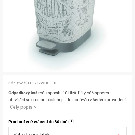
ZNAČKY
NOVINKY
OSTATNÍ
12 důvodů proč Gigamat
Možnosti dopravy
Kontakt
Hodnocení obchodu
Kód zboží:
080717WHGLLB
Odpadkový koš
má kapacitu
10 litrů
. Díky nášlapnému
otevírání se snadno obsluhuje. Je dodáván v
šedém
provedení.
Prodloužené vrácení do 30 dnů
?