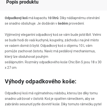
Popis produktu
Odpadkový koš
má kapacitu
10 litrů
. Díky nášlapnému otevírání
se snadno obsluhuje. Je dodáván v
šedém
provedení.
Výjímečný elegantní odpadkový koš se vám bude jistě líbít. Velmi
se bude hodi do vaši kuchyně, koupelny, záchodu i na jiné místo
ve vašem domě či bytě. Odpadkový koš o objemu 10 L vám
pomůže zachovat čistotu. Navíc má pedálový mechanismus,
který lze obsluhovat pouhým
sešlápnutím. Rozměry odpadkového koše Chic Bin S jsou 18 x 30
x 27 cm.
Výhody odpadkového koše:
Odpadkový koš má vyjímatelnou nádobu, kterou lze díky tomu
snadno udržovat v čistotě. Koš je opatřen rámečkem, aby se
zabránilo sesunutí pytle dovnitř koše. Díky tomuto rámečku pytel