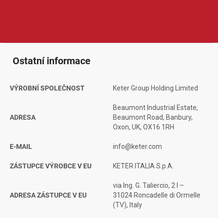
regály, plastové skříně, koše, nádoby a další praktické pomocníky
pro ukládání věcí. Produkty KIS jsou oblíbené díky funkčnímu
designu, odolnému materiálu a snadné údržbě.
Ostatní informace
VÝROBNÍ SPOLEČNOST
Keter Group Holding Limited
Beaumont Industrial Estate,
ADRESA
Beaumont Road, Banbury,
Oxon, UK, OX16 1RH
E-MAIL
info@keter.com
ZÁSTUPCE VÝROBCE V EU
KETER ITALIA S.p.A.
via Ing. G. Taliercio, 2 I –
ADRESA ZÁSTUPCE V EU
31024 Roncadelle di Ormelle
(TV), Italy