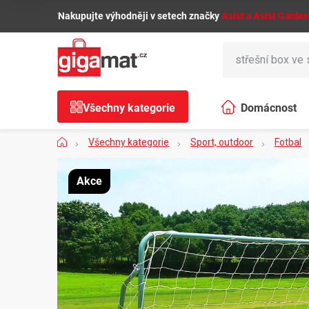
Přejít
🌿
Nakupujte výhodněji v setech značky
Asist a Asist Garde
na
obsah
Všechny kategorie
Domácnost
Domů
Všechny kategorie
Sport, outdoor
Fotbal
Akce