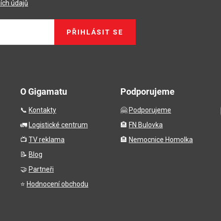
ích údajů
PŘIHLÁSIT SE
O Gigamatu
Podporujeme
📞
Kontakty
🤗
Podporujeme
🚛
Logistické centrum
🏨
FN Bulovka
📺
TV reklama
🏨
Nemocnice Homolka
📝
Blog
🤝
Partneři
⭐
Hodnocení obchodu