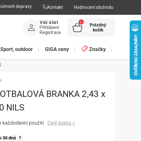
ožnosti dopravy
Kontakt
Hodnocení obchodu
Váš účet
Prázdný
Přihlášení
NÁKUPNÍ
košík
Registrace
KOŠÍK
Sport, outdoor
GIGA ceny
Značky
S
8
OTBALOVÁ BRANKA 2,43 x
0 NILS
o každodenní použití.
o 30 dnů
?