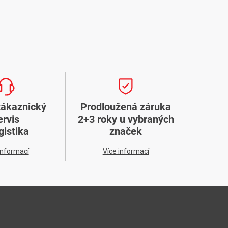
zákaznický
Prodloužená záruka
ervis
2+3 roky u vybraných
gistika
značek
informací
Více informací