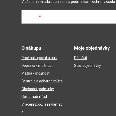
Vložením e-mailu souhlasíte s
podmínkami ochrany osobn
E-mail
Z
á
O nákupu
Moje objednávky
p
Proč nakupovat u nás
Přihlásit
a
Doprava - možnosti
Stav objednávky
t
Platba - možnosti
í
Centrála a odběrná místa
Obchodní podmínky
Reklamační řád
Vrácení zboží a reklamac
e