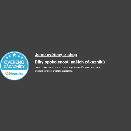
Jsme ověřený e-shop
Díky spokojenosti našich zákazníků
Obchod Gigamat.sk získal díky spokojenosti ověřených zákazníků
prestižní certifikát
Ověřeno zákazníky
.