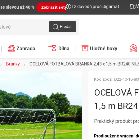
M
12 důvodů proč Gigamat
n
se slevou až 40 %
Zobrazit sety
Hledat
Zahrada
Dílna
Úložné boxy
Branky
OCELOVÁ FOTBALOVÁ BRANKA 2,43 x 1,5 m BR240 NIL
Kód zboží:
D22-10-10-80
OCELOVÁ F
1,5 m BR24
Praktický produkt pr
Prodloužené vrácení d