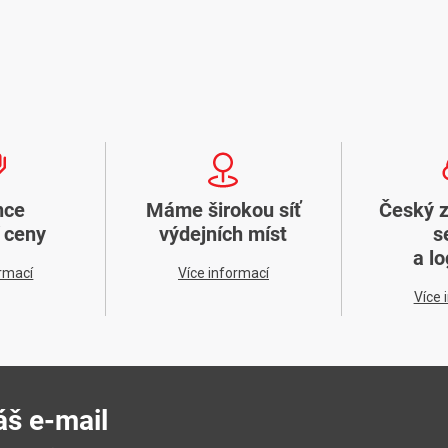
nce
Máme širokou síť
Český 
í ceny
výdejních míst
s
a lo
ormací
Více informací
Více 
áš e-mail