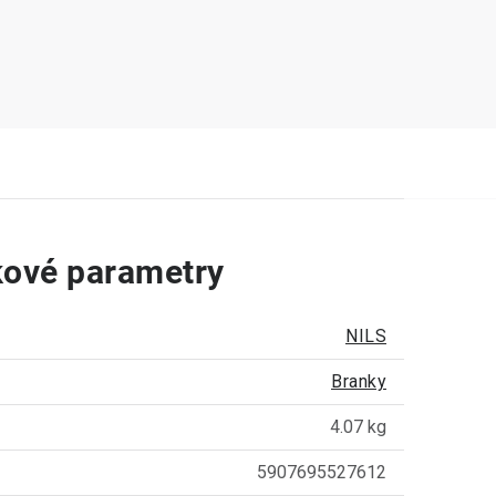
ové parametry
NILS
Branky
4.07 kg
5907695527612