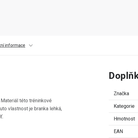
tní informace
Doplňk
Značka
Materiál této tréninkové
Kategorie
tuto vlastnost je branka lehká,
ť.
Hmotnost
EAN