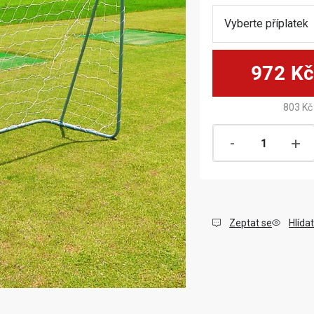
972 K
803 Kč
Zeptat se
Hlídat