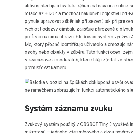
aktivně sleduje uživatele během nahrávání a online 
rotace až ±130° a možnost naklonění objektivu od +
plynule upravovat záběr jak při sezení, tak při preze
rychlost odezvy gimbalu zajišťuje přirozené a plynu
profesionálnímu obrazu. Sledovací systém využívá A
Me, který přesně identifikuje uživatele a omezuje ná
osoby nebo objekty v záběru. Tuto funkci ocení zejmén
streamerové a moderátoři, kteří chtějí zůstat ve stře
přemísťovat kameru.
Systém záznamu zvuku
Zvukový systém použitý v OBSBOT Tiny 3 využívá int
mikrofonů – jednoho všesměrového a dvou směrový