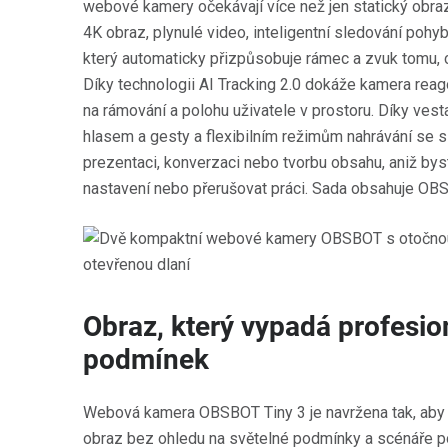
webové kamery očekávají více než jen statický obraz
4K obraz, plynulé video, inteligentní sledování poh
který automaticky přizpůsobuje rámec a zvuk tomu, 
Díky technologii AI Tracking 2.0 dokáže kamera reag
na rámování a polohu uživatele v prostoru. Díky ves
hlasem a gesty a flexibilním režimům nahrávání se s
prezentaci, konverzaci nebo tvorbu obsahu, aniž bys
nastavení nebo přerušovat práci. Sada obsahuje OB
Obraz, který vypadá profesio
podmínek
Webová kamera OBSBOT Tiny 3 je navržena tak, aby 
obraz bez ohledu na světelné podmínky a scénáře po