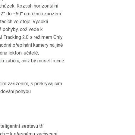
schůzek. Rozsah horizontální
32° do −60° umožňují zařízení
ntacích ve stoje. Vysoká
lé pohyby, což vede k
I Tracking 2.0 s režimem Only
hodné přepínání kamery na jiné
a lektoři, učitelé,
du záběru, aniž by museli ručně
eligentní sestavu tří
ch – k přesnému zachycení