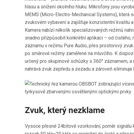
hlasu a snížení okolního hluku. Mikrofony jsou vyro
MEMS (Micro-Electro-Mechanical Systems), která se
zvukovém vybavení a zajišťuje konzistentní kvalitu 
Kamera nabízí několik specializovaných režimů nahrá
snadno přizpůsobit konkrétní aplikaci – od čistého
záznamu v režimu Pure Audio, přes prostorový zvuk 
po směrové režimy zaměřené na mluvčího. K dispozic
určený pro skupinové schůzky s 360° záznamem, a re
nahrává zvuk zepředu a zezadu a zároveň eliminuje b
Zvuk, který nezklame
Vysoce přesné 24bitové vzorkování, poměr signálu 
rozsah 50 Hz–20 kHz se promítají do čisté a přiroze