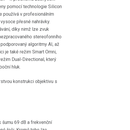
beny pomocí technologie Silicon
 používá v profesionálním
a vysoce přesné nahrávky.
vání, díky nimž lze zvuk
, nezpracovaného stereofonního
podporovaný algoritmy AI, až
i je také režim Smart Omni,
žim Dual-Directional, který
oční hluk.
k šumu 69 dB a frekvenční
né řeči. Kromě toho lze