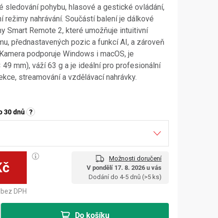
 sledování pohybu, hlasové a gestické ovládání,
í režimy nahrávání. Součástí balení je dálkové
 Smart Remote 2, které umožňuje intuitivní
u, přednastavených pozic a funkcí AI, a zároveň
. Kamera podporuje Windows i macOS, je
49 mm), váží 63 g a je ideální pro profesionální
lekce, streamování a vzdělávací nahrávky.
o 30 dnů
?
Možnosti doručení
Kč
V pondělí 17. 8. 2026 u vás
Měrná cena:
Dodání do 4-5 dnů
(>5 ks)
bez DPH
Do košíku