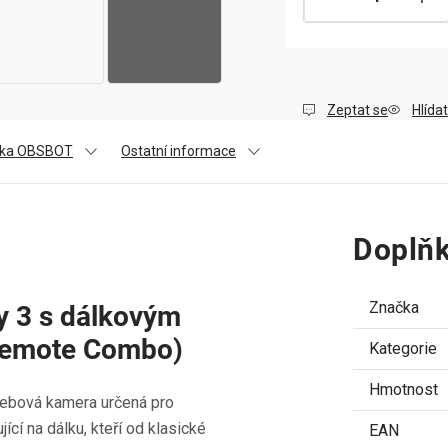
Zeptat se
Hlídat
ka OBSBOT
Ostatní informace
Doplňk
Značka
 3 s dálkovým
Remote Combo)
Kategorie
Hmotnost
webová kamera určená pro
jící na dálku, kteří od klasické
EAN