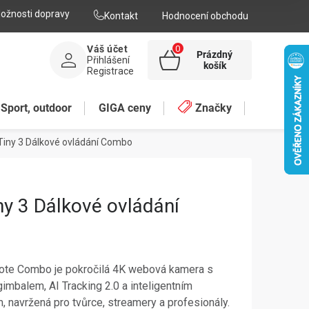
ožnosti dopravy
Kontakt
Hodnocení obchodu
Váš účet
Prázdný
Přihlášení
NÁKUPNÍ
košík
Registrace
KOŠÍK
Sport, outdoor
GIGA ceny
Značky
iny 3 Dálkové ovládání Combo
y 3 Dálkové ovládání
te Combo je pokročilá 4K webová kamera s
mbalem, AI Tracking 2.0 a inteligentním
navržená pro tvůrce, streamery a profesionály.