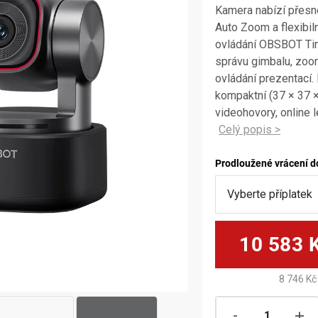
Kamera nabízí přesné
Auto Zoom a flexibiln
ovládání OBSBOT Tiny
správu gimbalu, zoom
ovládání prezentací
kompaktní (37 × 37 × 
videohovory, online 
Prodloužené vrácení d
10 583 
8 746 Kč