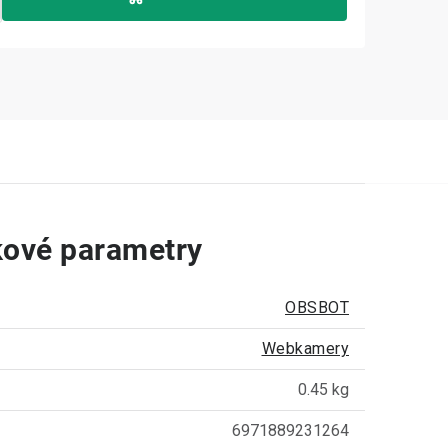
ové parametry
OBSBOT
Webkamery
0.45 kg
6971889231264