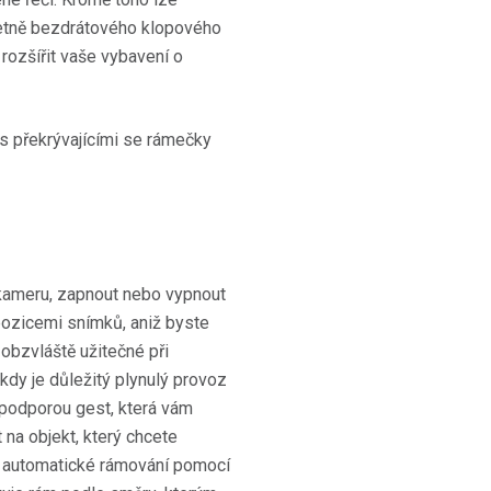
četně bezdrátového klopového
ozšířit vaše vybavení o
 kameru, zapnout nebo vypnout
pozicemi snímků, aniž byste
 obzvláště užitečné při
kdy je důležitý plynulý provoz
o podporou gest, která vám
na objekt, který chcete
e automatické rámování pomocí