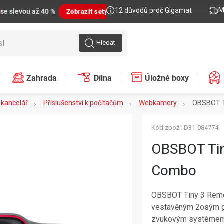
M
12 důvodů proč Gigamat
n
se slevou až 40 %
Zobrazit sety
Hledat
Zahrada
Dílna
Úložné boxy
, kancelář
Příslušenství k počítačům
Webkamery
OBSBOT T
Kód zboží:
D31-084774
OBSBOT Tin
Combo
OBSBOT Tiny 3 Remo
vestavěným 2osým gi
zvukovým systémem, 