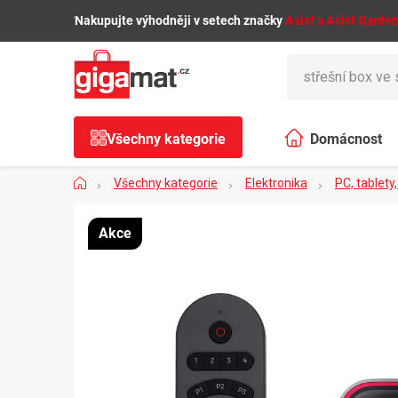
Přejít
🌿
Nakupujte výhodněji v setech značky
Asist a Asist Garde
na
obsah
Všechny kategorie
Domácnost
Domů
Všechny kategorie
Elektronika
PC, tablety
Akce