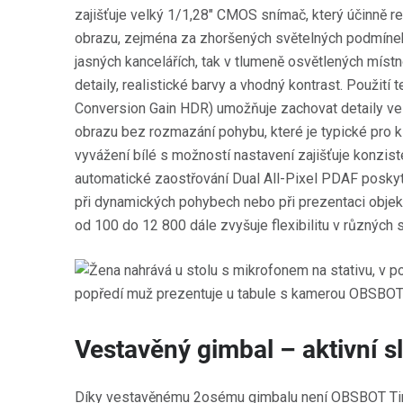
zajišťuje velký 1/1,28" CMOS snímač, který účinně r
obrazu, zejména za zhoršených světelných podmínek.
jasných kancelářích, tak v tlumeně osvětlených mís
detaily, realistické barvy a vhodný kontrast. Použit
Conversion Gain HDR) umožňuje zachovat detaily ve
obrazu bez rozmazání pohybu, které je typické pro 
vyvážení bílé s možností nastavení zajišťuje konzist
automatické zaostřování Dual All-Pixel PDAF poskytu
při dynamických pohybech nebo při prezentaci objek
od 100 do 12 800 dále zvyšuje flexibilitu v různých
Vestavěný gimbal – aktivní 
Díky vestavěnému 2osému gimbalu není OBSBOT Tiny