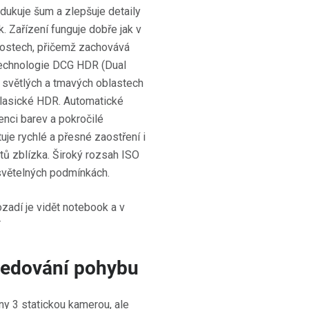
edukuje šum a zlepšuje detaily
 Zařízení funguje dobře jak v
tnostech, přičemž zachovává
í technologie DCG HDR (Dual
 světlých a tmavých oblastech
klasické HDR. Automatické
enci barev a pokročilé
je rychlé a přesné zaostření i
tů zblízka. Široký rozsah ISO
 světelných podmínkách.
sledování pohybu
 3 statickou kamerou, ale