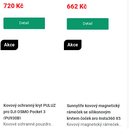
720 Kč
662 Kč
nárazy a poškozením. Nabízí
díky tvrdosti 10H. Antireflexní
rychloupínací systém, 1/4"
vrstva propouští až 99 % světla
závit a cold shoe držáky pro
pro ostré záběry bez odlesků,...
snadné...
Akce
Akce
Kovový ochranný kryt PULUZ
Sunnylife kovový magnetický
pro DJI OSMO Pocket 3
rámeček se silikonovým
(PU930B)
krytem čoček pro Insta360 X5
Kovové ochranné pouzdro
Kovový magnetický rámeček