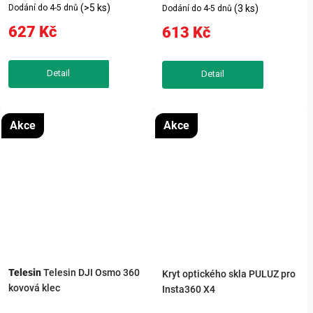
PULUZ chrání kameru DJI
Sunnylife pro Insta360 X5
(>5 ks)
Dodání do 4-5 dnů
(3 ks)
Dodání do 4-5 dnů
OSMO Pocket 3 před pády a
poskytuje spolehlivou ochranu
627 Kč
613 Kč
nárazy. Vyrobené z hliníkové
díky odolné hliníkové konstrukci
slitiny zajišťuje odvod tepla a
a silikonovým prvkům.
zabraňuje přehřátí kamery
Magnetický systém umožňuje
během nahrávání....
rychlé...
Akce
Akce
Telesin
Telesin DJI Osmo 360
Kryt optického skla PULUZ pro
kovová klec
Insta360 X4