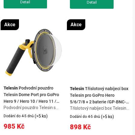
Creator Pro Cage. Freewell...
AR...
Akce
Akce
Telesin
Podvodní pouzdro
Telesin
Tříslotový nabíjecí box
Telesin Dome Port pro GoPro
Telesin pro GoPro Hero
Hero 9 / Hero 10 / Hero 11 /
5/6/7/8 + 2 baterie (GP-BNC-
Podvodní pouzdro Telesin s
Hero 12 / Hero 13 (GP-DMP-
Tříslotový nabíjecí box Telesin
801)
kopulí z německého akrylu
pro GoPro Hero 5/6/7/8 + 2
T09)
(>5 ks)
Dodání do 4-5 dnů
(>5 ks)
Dodání do 4-5 dnů
posune vaše GoPro záběry pod
baterie (GP-BNC-801) dodá
985 Kč
898 Kč
hladinou na novou úroveň –
spolehlivou energii pro
vodotěsnost do 30 m, zorné
kompatibilní zařízení. Nabíječka