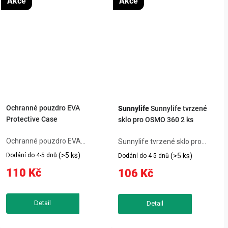
Akce
Akce
Ochranné pouzdro EVA
Sunnylife
Sunnylife tvrzené
Protective Case
sklo pro OSMO 360 2 ks
Ochranné pouzdro EVA
Sunnylife tvrzené sklo pro
Protective Case for Insta360
OSMO 360 2 ks je praktický
(>5 ks)
Dodání do 4-5 dnů
(>5 ks)
Dodání do 4-5 dnů
X4 / X5 poskytuje spolehlivou
produkt, který usnadní
110 Kč
106 Kč
ochranu kamery před nárazy,
každodenní používání
prachem i vlhkostí. Díky
kompatibilního zařízení.
odolnému materiálu EVA,
Tvrzené sklo Sunnylife je
přesnému tvarování a...
navrženo speciálně pro...