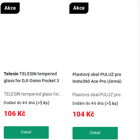
Akce
Akce
Telesin
TELESIN tempered
Plastový obal PULUZ pro
glass for DJI Osmo Pocket 3
Insta360 Ace Pro (černá)
TELESIN tempered glass for
Plastový obal PULUZ pro
DJI Osmo Pocket 3 je praktický
Insta360 Ace Pro (černý)
(>5 ks)
Dodání do 4-5 dnů
(>5 ks)
Dodání do 4-5 dnů
produkt, který usnadní
poskytuje spolehlivou ochranu
106 Kč
104 Kč
každodenní používání
kamery před nárazy a
kompatibilního zařízení. Mezi
poškozením. Přesně kopíruje
důležité parametry patří
tvar zařízení, takže neomezuje
Kompatibilita: DJI...
přístup k...