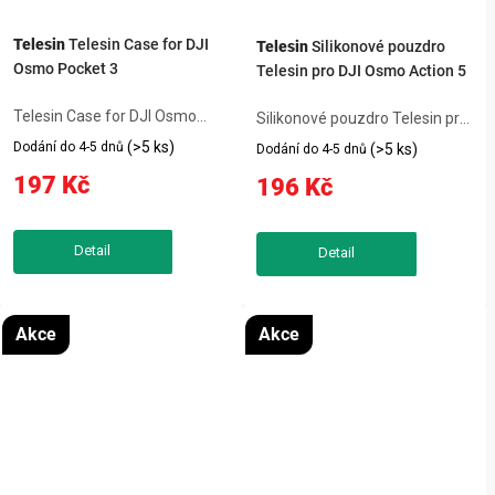
Telesin
Telesin Case for DJI
Telesin
Silikonové pouzdro
Osmo Pocket 3
Telesin pro DJI Osmo Action 5
Telesin Case for DJI Osmo
Silikonové pouzdro Telesin pro
Pocket 3 je praktický produkt,
DJI Osmo Action 5 pomůže
(>5 ks)
Dodání do 4-5 dnů
(>5 ks)
Dodání do 4-5 dnů
který usnadní každodenní
chránit zařízení před
197 Kč
196 Kč
používání kompatibilního
poškrábáním, nečistotami a
zařízení. Mezi důležité
běžným opotřebením. Udržujte
parametry patří Materiál: EVA,
svou kameru DJI Osmo Action
Barva: černá,...
5 Pro, 4 nebo 3...
Akce
Akce