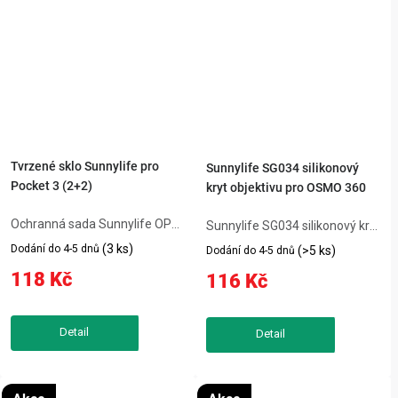
Tvrzené sklo Sunnylife pro
Sunnylife SG034 silikonový
Pocket 3 (2+2)
kryt objektivu pro OSMO 360
Ochranná sada Sunnylife OP3-
Sunnylife SG034 silikonový kryt
BHM717 Screen Protector
objektivu pro OSMO 360 chrání
(3 ks)
Dodání do 4-5 dnů
(>5 ks)
Dodání do 4-5 dnů
obsahuje tvrzená skla na
objektiv před poškrábáním,
118 Kč
116 Kč
displej i objektiv kamery DJI
prachem i nárazy. Pružný
Pocket 3 a zajišťuje spolehlivou
silikon zajišťuje snadné
ochranu proti poškrábání a
nasazení a pevné uchycení bez
poškození....
omezení...