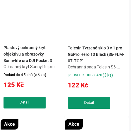
Plastový ochranný kryt
Telesin Tvrzené sklo 3 v 1 pro
objektivu a obrazovky
GoPro Hero 13 Black (S6-FLM-
Sunnylife pro DJI Pocket 3
07-TGP)
Ochranný kryt Sunnylife pro
Ochranná sada Telesin S6-
DJI Pocket 3 chrání objektiv i
FLM-07-TGP obsahuje tři
(>5 ks)
Dodání do 4-5 dnů
(3 ks)
✅ IHNED K ODESLÁNÍ
displej před poškrábáním,
tvrzená skla pro přední displej,
125 Kč
122 Kč
prachem a nárazy. Přesně
zadní displej a objektiv kamery
padne na zařízení a umožňuje
GoPro Hero 13 a poskytuje
použití i s dalším
spolehlivou ochranu proti
příslušenstvím bez...
poškrábání...
Akce
Akce