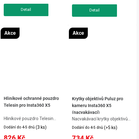
pole 180° a propustnost světla
Telesin se 3 sloty pro GoPro
93 %...
Hero 8...
Akce
Akce
Hliníkové ochranné pouzdro
Krytky objektivů Puluz pro
Telesin pro Insta360 X5
kameru Insta360 X5
(nacvakávací)
Hliníkové pouzdro Telesin
Nacvakávací krytky objektivů
chrání kameru Insta360 X5
Puluz pro kameru Insta360 X5
(3 ks)
Dodání do 4-5 dnů
(>5 ks)
Dodání do 4-5 dnů
před nárazy a poškrábáním.
poskytují špičkovou ochranu
826 Kč
734 Kč
Má přesně umístěné otvory pro
díky optickému tvrzenému sklu