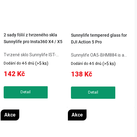
2 sady fólií z tvrzeného skla
Sunnylife tempered glass for
Sunnylife pro Insta360 X4 / X5
DJI Action 5 Pro
Tvrzené sklo Sunnylife IST-
Sunnylife OA5-BHM884 is a
BHM799 perfektně chrání
tempered glass set designed
(>5 ks)
Dodání do 4-5 dnů
(>5 ks)
Dodání do 4-5 dnů
displej kamer Insta360 X4/X5.
for the DJI Action 5 Pro,
142 Kč
138 Kč
Tvrdost 9H odolá poškrábání a
providing 9H hardness
prasklinám, přitom zachovává
protection for the screen and
jasný a živý obraz. Součástí
camera lens. It resists
balení...
fingerprints, grease,...
Akce
Akce