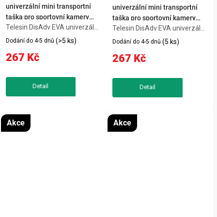
univerzální mini transportní
univerzální mini transportní
taška pro sportovní kamery
taška pro sportovní kamery
Telesin DisAdv EVA univerzální
(černá/modrá)
Telesin DisAdv EVA univerzální
(oranžová)
mini transportní taška pro
mini transportní taška pro
(>5 ks)
Dodání do 4-5 dnů
(5 ks)
Dodání do 4-5 dnů
sportovní kamery
sportovní kamery (oranžová) je
267 Kč
267 Kč
(černá/modrá) je praktická
praktická volba pro záznam
volba pro záznam videa, online
videa, online komunikaci i
komunikaci i tvorbu obsahu.
tvorbu obsahu. Univerzální
Univerzální mini...
mini...
Akce
Akce