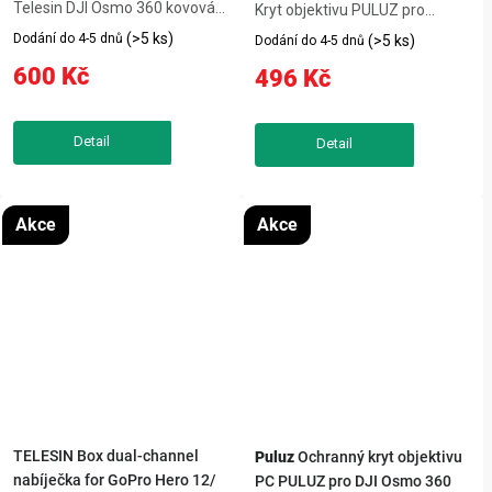
Telesin DJI Osmo 360 kovová
Kryt objektivu PULUZ pro
klec je praktický produkt, který
Insta360 X4 poskytuje
(>5 ks)
Dodání do 4-5 dnů
(>5 ks)
Dodání do 4-5 dnů
usnadní každodenní používání
spolehlivou ochranu díky
600 Kč
496 Kč
kompatibilního zařízení.
tvrzenému optickému sklu s
TELESIN Kovový ochranný rám
tvrdostí 9H. Mechanismus s
pro Osmo 360. TELESIN Metal...
otočným zámkem umožňuje
rychlou instalaci a...
Akce
Akce
TELESIN Box dual-channel
Puluz
Ochranný kryt objektivu
nabíječka for GoPro Hero 12/
PC PULUZ pro DJI Osmo 360