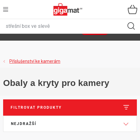
Přejít
na
obsah
VŠECHNY KATEGORIE
🌿
Asist
sety
se slevou až 40 %
Zobrazit sety
DOMÁCNOST
ZAHRADA
Příslušenství ke kamerám
DÍLNA
Obaly a kryty pro kamery
ÚLOŽNÉ BOXY
SPORT, OUTDOOR
FILTROVAT PRODUKTY
V
Ř
GIGA CENY
NEJDRAŽŠÍ
ý
a
p
z