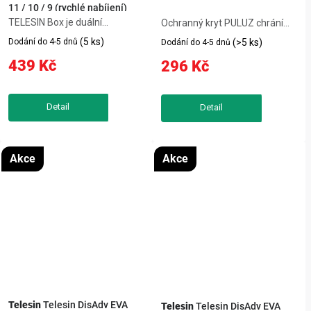
11 / 10 / 9 (rychlé nabíjení)
TELESIN Box je duální
Ochranný kryt PULUZ chrání
nabíječka pro baterie GoPro
objektivy kamery DJI Osmo 360
(5 ks)
Dodání do 4-5 dnů
(>5 ks)
Dodání do 4-5 dnů
Hero 9–12 s podporou rychlého
před vodou, prachem,
439 Kč
296 Kč
nabíjení, která zároveň slouží
mastnotou i poškrábáním,
jako bezpečné úložiště baterií a
takže můžete natáčet i v
paměťových karet. Umožňuje
náročném terénu bez obav o
dobít...
poškození. Kvalitní...
Akce
Akce
Telesin
Telesin DisAdv EVA
Telesin
Telesin DisAdv EVA