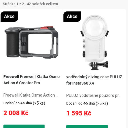
ZNAČKY
i
e
Stránka
1
z
2
-
42
položek celkem
s
n
NOVINKY
Akce
Akce
p
í
r
p
OSTATNÍ
o
r
d
o
12 důvodů proč Gigamat
Možnosti dopravy
Kontakt
u
d
Hodnocení obchodu
k
u
t
k
ů
t
Freewell
Freewell Klatka Osmo
voděodolný diving case PULUZ
Action 6 Creator Pro
for Insta360 X4
ů
Freewell Klatka Osmo Action 6
PULUZ vodotěsné pouzdro pro
Creator Pro je praktický
Insta360 X4 chrání kameru až
(>5 ks)
Dodání do 4-5 dnů
(>5 ks)
Dodání do 4-5 dnů
produkt, který usnadní
do hloubky 50 metrů, ideální
2 008 Kč
1 595 Kč
každodenní používání
pro potápění, šnorchlování a
kompatibilního zařízení.
vodní sporty. Vyrobeno z
Freewell Osmo Action 6
tvrzeného PC a PMMA skla s