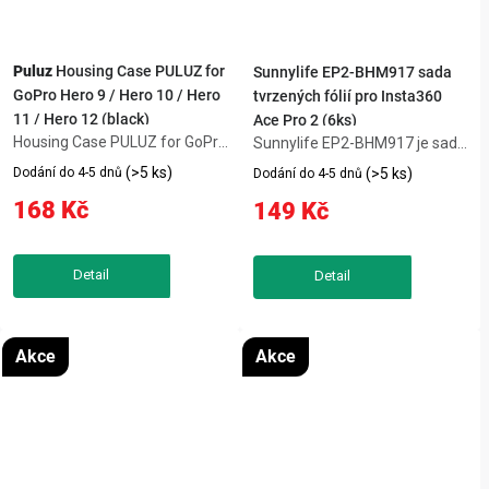
Puluz
Housing Case PULUZ for
Sunnylife EP2-BHM917 sada
GoPro Hero 9 / Hero 10 / Hero
tvrzených fólií pro Insta360
11 / Hero 12 (black)
Ace Pro 2 (6ks)
Housing Case PULUZ for GoPro
Sunnylife EP2-BHM917 je sada
Hero 9 / Hero 10 / Hero 11 /
tvrzených ochranných fólií pro
(>5 ks)
Dodání do 4-5 dnů
(>5 ks)
Dodání do 4-5 dnů
Hero 12 (black) je praktický
Insta360 Ace Pro 2, která
168 Kč
149 Kč
produkt, který usnadní
chrání displej i objektiv před
každodenní používání
poškrábáním a poškozením.
kompatibilního zařízení. Mezi
Tvrzené sklo 9H s propustností
důležité...
99...
Akce
Akce