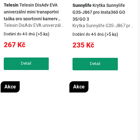
Telesin
Telesin DisAdv EVA
Sunnylife
Krytka Sunnylife
univerzální mini transportní
G3S-J867 pro Insta360 GO
taška pro sportovní kamery
3S/GO 3
Telesin DisAdv EVA univerzální
(šedo-oranžová)
Krytka Sunnylife G3S-J867 pro
mini transportní taška pro
Insta360 GO 3S/GO 3 pomůže
(>5 ks)
Dodání do 4-5 dnů
(>5 ks)
Dodání do 4-5 dnů
sportovní kamery (šedo-
chránit zařízení před
267 Kč
235 Kč
oranžová) je praktická volba
poškrábáním, nečistotami a
pro záznam videa, online
běžným opotřebením.
komunikaci i tvorbu obsahu.
Sunnylife G3S-J867 klip s
Univerzální...
krytkou pro Insta360 GO...
Akce
Akce