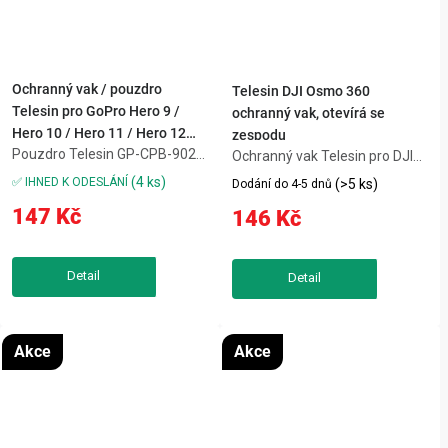
Ochranný vak / pouzdro
Telesin DJI Osmo 360
Telesin pro GoPro Hero 9 /
ochranný vak, otevírá se
Hero 10 / Hero 11 / Hero 12
zespodu
Pouzdro Telesin GP-CPB-902
(GP-CPB-902)
Ochranný vak Telesin pro DJI
je odolné ochranné řešení pro
Osmo 360 z odolného PU
(4 ks)
✅ IHNED K ODESLÁNÍ
(>5 ks)
Dodání do 4-5 dnů
kamery GoPro Hero 9–12,
materiálu chrání kameru před
147 Kč
146 Kč
které zajistí bezpečné uložení i
nárazy, poškrábáním i vlhkostí.
při přenášení. Nabízí
Měkký vnitřek a zvýšená
voděodolnost IP54 a vnitřní
ochrana objektivů zajišťují
pěnovou...
maximální...
Akce
Akce