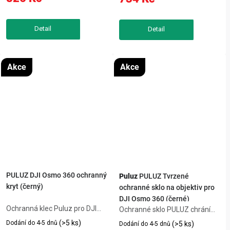
porty, mikrofony a obrazovku.
s tvrdostí 9H a odolnému PC
Lze jej rychle připevnit na
plastu. Povrchová úprava AR...
držáky,...
Akce
Akce
PULUZ DJI Osmo 360 ochranný
Puluz
PULUZ Tvrzené
kryt (černý)
ochranné sklo na objektiv pro
DJI Osmo 360 (černé)
Ochranná klec Puluz pro DJI
Ochranné sklo PULUZ chrání
Osmo 360 z lehké hliníkové
objektiv DJI Osmo 360 před
(>5 ks)
Dodání do 4-5 dnů
(>5 ks)
Dodání do 4-5 dnů
slitiny chrání kameru před
škrábanci, prachem i nárazy