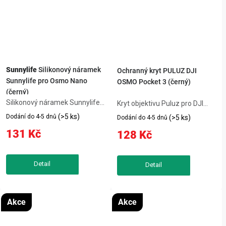
Sunnylife
Silikonový náramek
Ochranný kryt PULUZ DJI
Sunnylife pro Osmo Nano
OSMO Pocket 3 (černý)
(černý)
Silikonový náramek Sunnylife
Kryt objektivu Puluz pro DJI
pro Osmo Nano (černý) je
Osmo Pocket 3 chrání čočku
(>5 ks)
Dodání do 4-5 dnů
(>5 ks)
Dodání do 4-5 dnů
praktický produkt, který
před poškozením a zlepšuje
131 Kč
128 Kč
usnadní každodenní používání
kvalitu záznamu v náročných
kompatibilního zařízení.
světelných podmínkách. Lehká
Silikonová páska na ruku
konstrukce a přesné uchycení...
Sunnylife je...
Akce
Akce