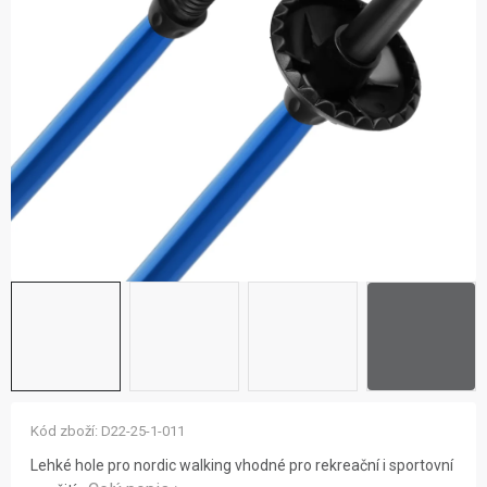
ZNAČKY
NOVINKY
OSTATNÍ
12 důvodů proč Gigamat
Možnosti dopravy
Kontakt
Hodnocení obchodu
Kód zboží:
D22-25-1-011
Lehké hole pro nordic walking vhodné pro rekreační i sportovní