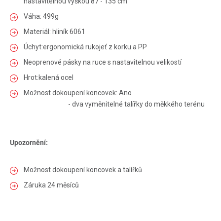
nastavitelnou výškou 87 - 135 cm
Váha: 499g
Materiál: hliník 6061
Úchyt:ergonomická rukojeť z korku a PP
Neoprenové pásky na ruce s nastavitelnou velikostí
Hrot:kalená ocel
Možnost dokoupení koncovek: Ano
- dva vyměnitelné talířky do měkkého terénu
Upozornění:
Možnost dokoupení koncovek a talířků
Záruka 24 měsíců