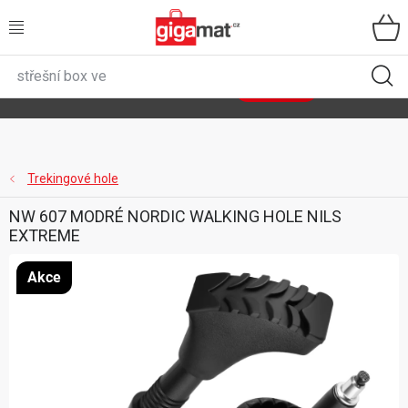
Přejít
na
obsah
VŠECHNY KATEGORIE
🌿
Asist
sety
se slevou až 40 %
Zobrazit sety
DOMÁCNOST
ZAHRADA
Trekingové hole
NW 607 MODRÉ NORDIC WALKING HOLE NILS
DÍLNA
EXTREME
ÚLOŽNÉ BOXY
Akce
SPORT, OUTDOOR
GIGA CENY