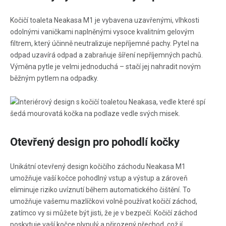
Kočičí toaleta Neakasa M1 je vybavena uzavřenými, vlhkosti
odolnými vaničkami naplněnými vysoce kvalitním gelovým
filtrem, který účinně neutralizuje nepříjemné pachy. Pytel na
odpad uzavírá odpad a zabraňuje šíření nepříjemných pachů.
Výměna pytle je velmi jednoduchá – stačí jej nahradit novým
běžným pytlem na odpadky.
Otevřený design pro pohodlí kočky
Unikátní otevřený design kočičího záchodu Neakasa M1
umožňuje vaší kočce pohodlný vstup a výstup a zároveň
eliminuje riziko uvíznutí během automatického čištění. To
umožňuje vašemu mazlíčkovi volně používat kočičí záchod,
zatímco vy si můžete být jisti, že je v bezpečí. Kočičí záchod
poskytuje vaší kočce plynulý a přirozený přechod, což jí