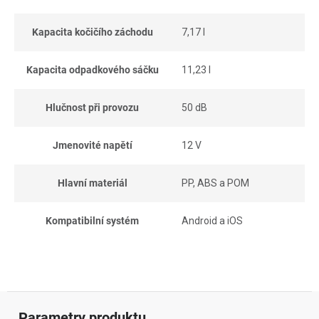
Kapacita kočičího záchodu
7,17 l
Kapacita odpadkového sáčku
11,23 l
Hlučnost při provozu
50 dB
Jmenovité napětí
12 V
Hlavní materiál
PP, ABS a POM
Kompatibilní systém
Android a iOS
Parametry produktu