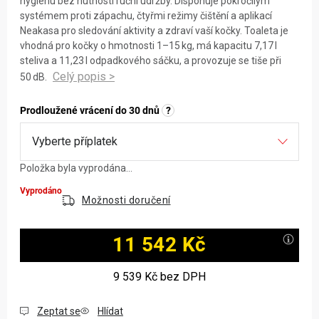
hygienu bez nutnosti ruční údržby. Disponuje pokročilým
systémem proti zápachu, čtyřmi režimy čištění a aplikací
Neakasa pro sledování aktivity a zdraví vaší kočky. Toaleta je
vhodná pro kočky o hmotnosti 1–15 kg, má kapacitu 7,17 l
steliva a 11,23 l odpadkového sáčku, a provozuje se tiše při
50 dB.
Prodloužené vrácení do 30 dnů
?
Položka byla vyprodána…
Vyprodáno
Možnosti doručení
11 542 Kč
Měrná cena:
9 539 Kč
bez DPH
Zeptat se
Hlídat