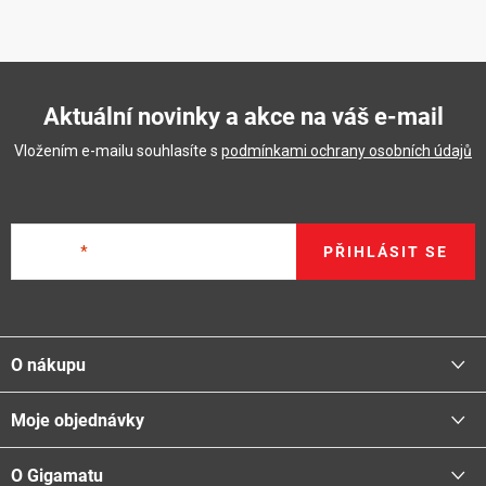
Aktuální novinky a akce na váš e-mail
Vložením e-mailu souhlasíte s
podmínkami ochrany osobních údajů
E-mail
PŘIHLÁSIT SE
Z
á
O nákupu
p
a
Moje objednávky
Proč nakupovat u nás
t
Doprava - možnosti
í
O Gigamatu
Přihlásit