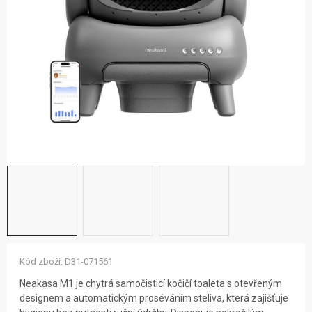
ZNAČKY
NOVINKY
OSTATNÍ
12 důvodů proč Gigamat
Možnosti dopravy
Kontakt
Hodnocení obchodu
Kód zboží:
D31-071561
Neakasa M1 je chytrá samočisticí kočičí toaleta s otevřeným
designem a automatickým proséváním steliva, která zajišťuje