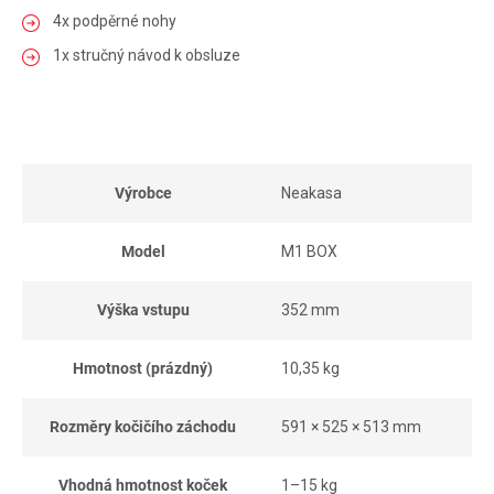
4x podpěrné nohy
1x stručný návod k obsluze
Výrobce
Neakasa
Model
M1 BOX
Výška vstupu
352 mm
Hmotnost (prázdný)
10,35 kg
Rozměry kočičího záchodu
591 × 525 × 513 mm
Vhodná hmotnost koček
1–15 kg