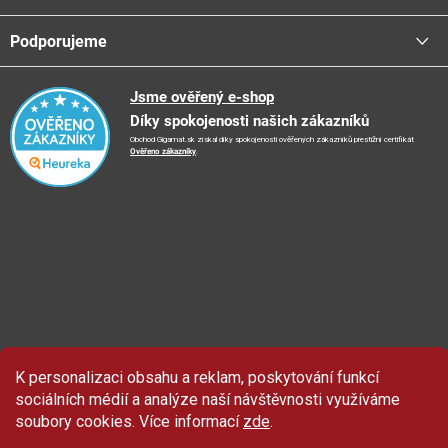
Platba - možnosti
Stav objednávky
Centrála a odběrná místa
Podporujeme
📞
Kontakty
Obchodní podmínky
🚛
Logistické centrum
Reklamační řád
🤗
Podporujeme
Jsme ověřený e-shop
📺
TV reklama
Díky spokojenosti našich zákazníků
Vrácení zboží a reklamace
🏨
FN Bulovka
📝
Blog
Obchod Gigamat.sk získal díky spokojenosti ověřených zákazníků prestižní certifikát
Doporučení při nákupu
🏨
Nemocnice Homolka
Ověřeno zákazníky
.
🤝
Partneři
Ochrana osobních údajů
⭐
Hodnocení obchodu
K personalizaci obsahu a reklam, poskytování funkcí
Sleva 100 Kč
na produkty značky Asist.
sociálních médií a analýze naší návštěvnosti využíváme
soubory cookies. Více informací
zde
.