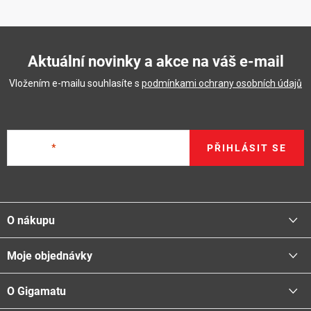
Aktuální novinky a akce na váš e-mail
Vložením e-mailu souhlasíte s
podmínkami ochrany osobních údajů
E-mail
PŘIHLÁSIT SE
Z
á
O nákupu
p
a
Moje objednávky
Proč nakupovat u nás
t
Doprava - možnosti
í
O Gigamatu
Přihlásit
Platba - možnosti