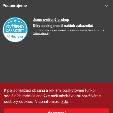
Stav objednávky
Centrála a odběrná místa
Podporujeme
📞
Kontakty
Obchodní podmínky
🚛
Logistické centrum
Reklamační řád
🤗
Podporujeme
Jsme ověřený e-shop
📺
TV reklama
Díky spokojenosti našich zákazníků
Vrácení zboží a reklamace
🏨
FN Bulovka
📝
Blog
Obchod Gigamat.sk získal díky spokojenosti ověřených zákazníků prestižní certifikát
Doporučení při nákupu
🏨
Nemocnice Homolka
Ověřeno zákazníky
.
🤝
Partneři
Ochrana osobních údajů
⭐
Hodnocení obchodu
K personalizaci obsahu a reklam, poskytování funkcí
Sleva 100 Kč
na produkty značky Asist.
sociálních médií a analýze naší návštěvnosti využíváme
soubory cookies. Více informací
zde
.