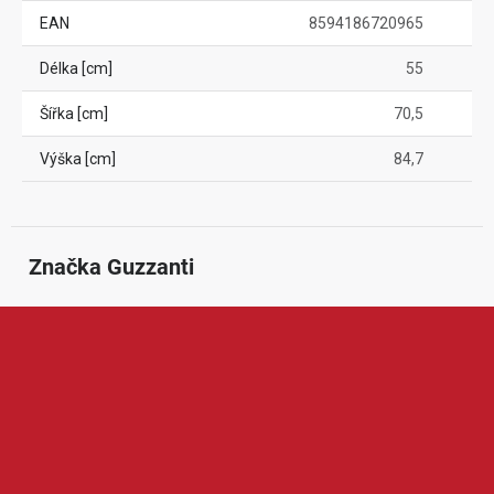
EAN
8594186720965
Délka [cm]
55
Šířka [cm]
70,5
Výška [cm]
84,7
Značka
 Guzzanti
Guzzanti je značka zaměřená na domácí spotřebiče, kuchyňské
vybavení a praktické produkty pro pohodlnější bydlení. Nabízí
například vinotéky, sušičky potravin, zmrzlinovače, lednice,
vakuovačky, koše, digestoře nebo další spotřebiče do
domácnosti. Produkty Guzzanti jsou oblíbené díky modernímu
vzhledu, praktickým funkcím a dobrému poměru ceny a užitné