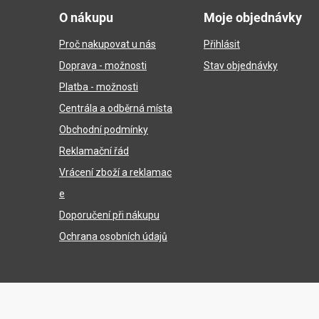
á
O nákupu
Moje objednávky
p
Proč nakupovat u nás
Přihlásit
a
Doprava - možnosti
Stav objednávky
t
Platba - možnosti
í
Centrála a odběrná místa
Obchodní podmínky
Reklamační řád
Vrácení zboží a reklamac
e
Doporučení při nákupu
Ochrana osobních údajů