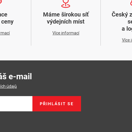
nce
Máme širokou síť
Český 
í ceny
výdejních míst
s
a lo
ormací
Více informací
Více 
áš e-mail
ích údajů
PŘIHLÁSIT SE