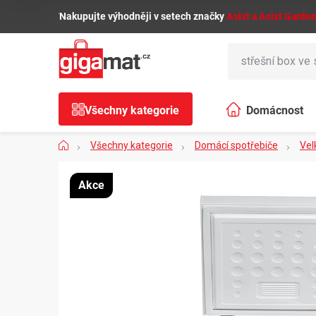
Přejít
🌿
Nakupujte výhodněji v setech značky
Asist a Asist Garde
na
obsah
Všechny kategorie
Domácnost
Domů
Všechny kategorie
Domácí spotřebiče
Vel
Akce