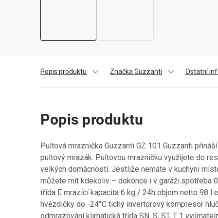
Popis produktu
Značka Guzzanti
Ostatní i
Popis produktu
Pultová mraznička Guzzanti GZ 101 Guzzanti přináší
pultový mrazák. Pultovou mrazničku využijete do res
velkých domácností. Jestliže nemáte v kuchyni místo
můžete mít kdekoliv – dokonce i v garáži.spotřeba 
třída E mrazící kapacita 6 kg / 24h objem netto 98 l 
hvězdičky do -24°C tichý invertorový kompresor hl
odmrazování klimatická třída SN, S, ST, T 1 vyjímate