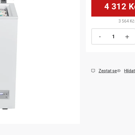
4 312 K
3 564 Kč
Zeptat se
Hlídat