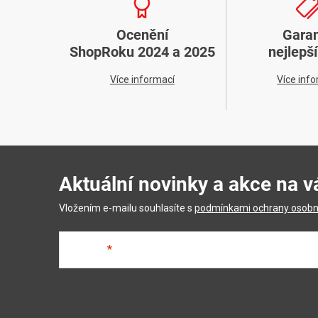
Ocenění
Gara
ShopRoku 2024 a 2025
nejlepš
Více informací
Více inf
Aktuální novinky a akce na v
Vložením e-mailu souhlasíte s
podmínkami ochrany osobn
E-mail
Z