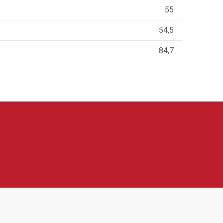
55
54,5
84,7
Nabízí například vinotéky, sušičky potravin,
blíbené díky modernímu vzhledu, praktickým funkcím