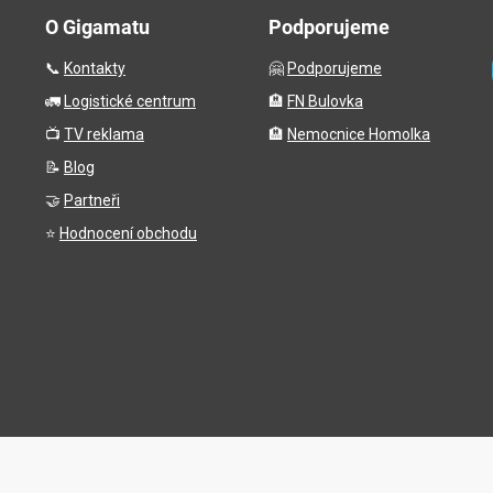
O Gigamatu
Podporujeme
📞
Kontakty
🤗
Podporujeme
🚛
Logistické centrum
🏨
FN Bulovka
📺
TV reklama
🏨
Nemocnice Homolka
📝
Blog
🤝
Partneři
⭐
Hodnocení obchodu