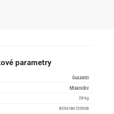
ové parametry
Guzzanti
Mrazničky
28 kg
8594186720958