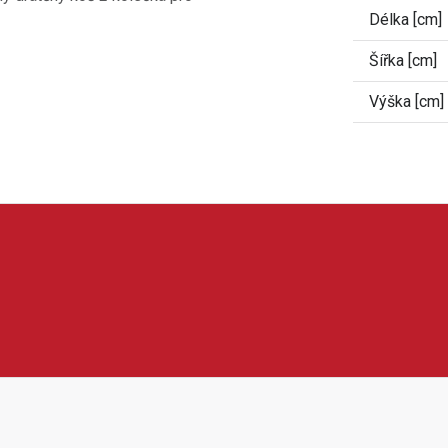
Délka [cm]
Šířka [cm]
Výška [cm]
uchyňské vybavení a praktické produkty pro pohodlnější bydlení. 
 nebo další spotřebiče do domácnosti. Produkty Guzzanti jsou o