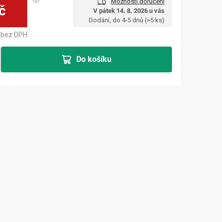
Možnosti doručení
č
V pátek 14. 8. 2026 u vás
Měrná cena:
Dodání, do 4-5 dnů
(>5 ks)
bez DPH
Do košíku