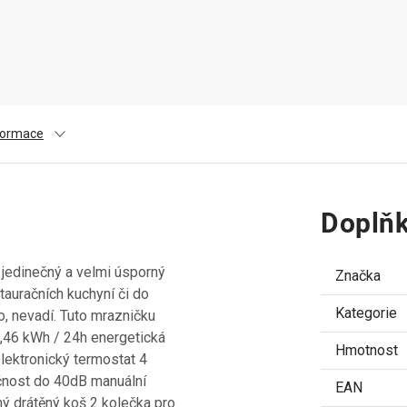
nformace
Doplňk
 jedinečný a velmi úsporný
Značka
tauračních kuchyní či do
Kategorie
, nevadí. Tuto mrazničku
0,46 kWh / 24h energetická
Hmotnost
elektronický termostat 4
učnost do 40dB manuální
EAN
lný drátěný koš 2 kolečka pro