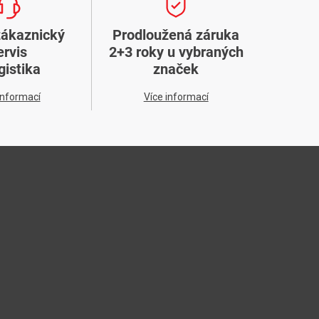
zákaznický
Prodloužená záruka
ervis
2+3 roky u vybraných
gistika
značek
informací
Více informací