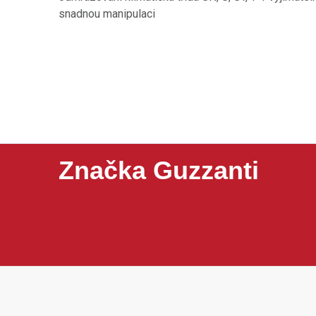
snadnou manipulaci
Značka Guzzanti
Guzzanti je značka zaměřená na domácí spotřebiče, k
zmrzlinovače, lednice, vakuovačky, koše, digestoře
a dobrému poměru ceny a užitné hodnoty.