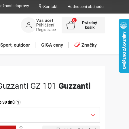
ožnosti dopravy
Kontakt
Hodnocení obchodu
Váš účet
Prázdný
Přihlášení
NÁKUPNÍ
košík
Registrace
KOŠÍK
Sport, outdoor
GIGA ceny
Značky
Guzzanti GZ 101
Guzzanti
o 30 dnů
?