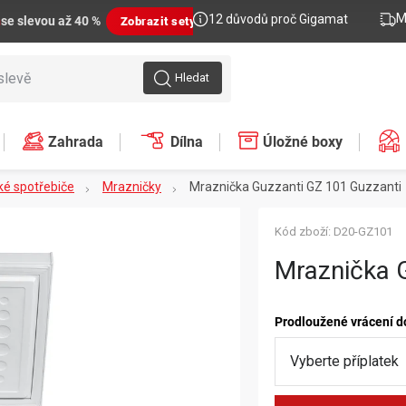
M
12 důvodů proč Gigamat
n
se slevou až 40 %
Zobrazit sety
Hledat
Zahrada
Dílna
Úložné boxy
ké spotřebiče
Mrazničky
Mraznička Guzzanti GZ 101
Guzzanti
Kód zboží:
D20-GZ101
Mraznička 
Prodloužené vrácení d