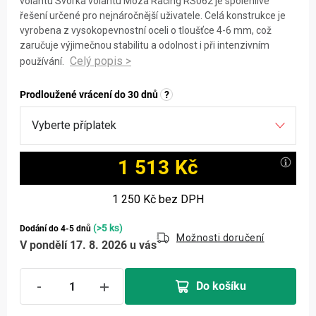
volantu Svorka volantu Moza Racing RS062 je spolehlivé
řešení určené pro nejnáročnější uživatele. Celá konstrukce je
vyrobena z vysokopevnostní oceli o tloušťce 4-6 mm, což
zaručuje výjimečnou stabilitu a odolnost i při intenzivním
používání.
Prodloužené vrácení do 30 dnů
?
1 513 Kč
Měrná cena:
1 250 Kč
bez DPH
(>5 ks)
Dodání do 4-5 dnů
Možnosti doručení
V pondělí 17. 8. 2026 u vás
Do košíku