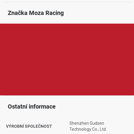
Značka
 Moza Racing
Moza Racing je značka zaměřená na vybavení pro sim racing a
realistické závodní simulátory. V její nabídce najdeme například
závodní volanty, direct drive základny, pedály, řadicí páky, ruční
brzdy, ovládací panely a další příslušenství pro herní i tréninkové
závodní sestavy. Produkty Moza Racing jsou oblíbené díky
preciznímu zpracování, realistické zpětné vazbě, moderním
technologiím a vysoké míře ponoření do jízdy, což ocení začínající
nadšenci i pokročilí sim racing jezdci.
Ostatní informace
Shenzhen Gudsen
VÝROBNÍ SPOLEČNOST
Technology Co., Ltd