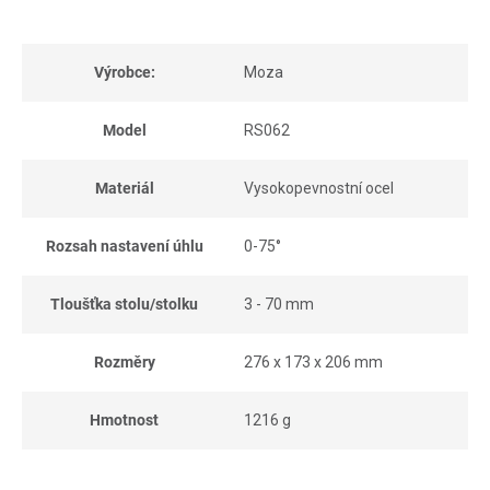
Výrobce:
Moza
Model
RS062
Materiál
Vysokopevnostní ocel
Rozsah nastavení úhlu
0-75°
Tloušťka stolu/stolku
3 - 70 mm
Rozměry
276 x 173 x 206 mm
Hmotnost
1216 g