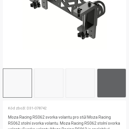
ZNAČKY
NOVINKY
OSTATNÍ
12 důvodů proč Gigamat
Možnosti dopravy
Kontakt
Hodnocení obchodu
Kód zboží:
D31-078742
Moza Racing RS062 svorka volantu pro stůl Moza Racing
RS062 stolní svorka volantu. Moza Racing RS062 stolní svorka