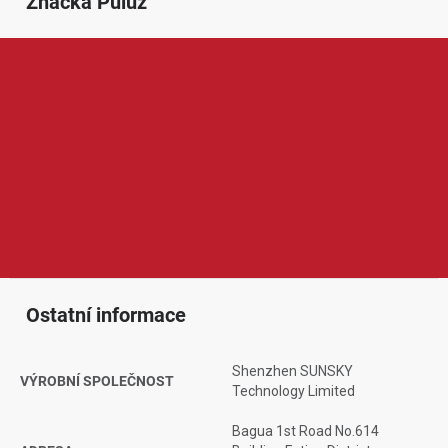
Značka
 Puluz
Puluz je značka zaměřená na příslušenství pro fotografování,
natáčení videí, mobilní tvorbu obsahu a produktovou prezentaci.
V její nabídce najdeme například fotostany, světelné boxy, stativy,
držáky, adaptéry, pouzdra nebo doplňky pro akční kamery a
mobilní telefony. Produkty Puluz jsou oblíbené díky praktickému
provedení, dostupné ceně a snadnému používání, což ocení
začínající tvůrci, e-shopy, fotografové i uživatelé, kteří chtějí
jednoduše zlepšit kvalitu svých fotografií a videí.
Ostatní informace
Shenzhen SUNSKY
VÝROBNÍ SPOLEČNOST
Technology Limited
Bagua 1st Road No.614