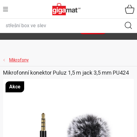
Přejít
na
obsah
VŠECHNY KATEGORIE
🌿
Asist
sety
se slevou až 40 %
Zobrazit sety
DOMÁCNOST
ZAHRADA
Mikrofony
Mikrofonní konektor Puluz 1,5 m jack 3,5 mm PU424
DÍLNA
Akce
ÚLOŽNÉ BOXY
SPORT, OUTDOOR
GIGA CENY