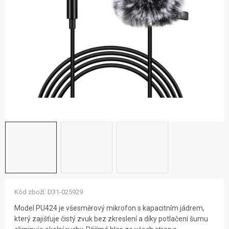
ZNAČKY
NOVINKY
OSTATNÍ
12 důvodů proč Gigamat
Možnosti dopravy
Kontakt
Hodnocení obchodu
Kód zboží:
D31-025929
Model PU424 je všesměrový mikrofon s kapacitním jádrem,
který zajišťuje čistý zvuk bez zkreslení a díky potlačení šumu