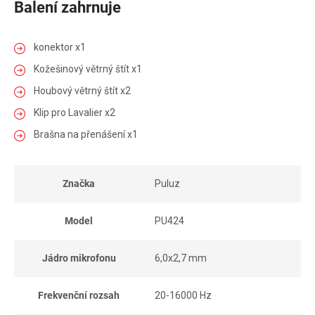
Balení zahrnuje
konektor x1
Kožešinový větrný štít x1
Houbový větrný štít x2
Klip pro Lavalier x2
Brašna na přenášení x1
Značka
Puluz
Model
PU424
Jádro mikrofonu
6,0x2,7 mm
Frekvenční rozsah
20-16000 Hz