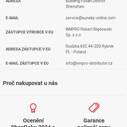
ADRESA
Building Futian District
Shenzhen
E-MAIL
service@sunsky-online.com
INNPRO Robert Błędowski
ZÁSTUPCE VÝROBCE V EU
Sp. z o.o.
Rudzka 65C 44-200 Rybnik
ADRESA ZÁSTUPCE V EU
PL - Poland
E-MAIL ZÁSTUPCE V EU
info@innpro-distributor.cz
Proč nakupovat u nás
Ocenění
Garance