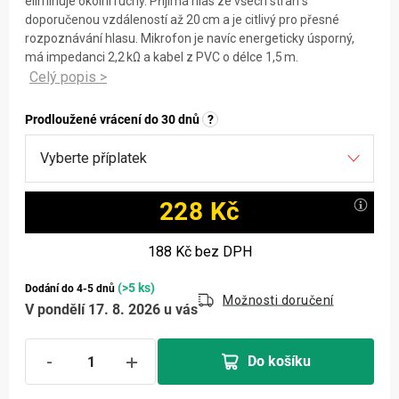
eliminuje okolní ruchy. Přijímá hlas ze všech stran s
doporučenou vzdáleností až 20 cm a je citlivý pro přesné
rozpoznávání hlasu. Mikrofon je navíc energeticky úsporný,
má impedanci 2,2 kΩ a kabel z PVC o délce 1,5 m.
Prodloužené vrácení do 30 dnů
?
228 Kč
Měrná cena:
188 Kč
bez DPH
(>5 ks)
Dodání do 4-5 dnů
Možnosti doručení
V pondělí 17. 8. 2026 u vás
Do košíku