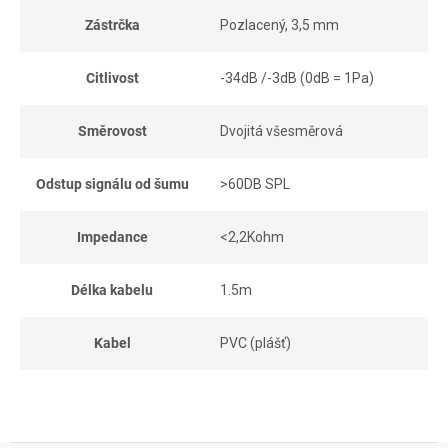
Zástrčka
Pozlacený, 3,5 mm
Citlivost
-34dB /-3dB (0dB = 1Pa)
Směrovost
Dvojitá všesměrová
Odstup signálu od šumu
>60DB SPL
Impedance
<2,2Kohm
Délka kabelu
1.5m
Kabel
PVC (plášť)