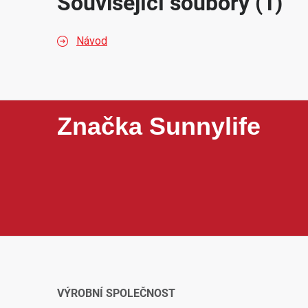
Související soubory (1)
Návod
Značka Sunnylife
Sunnylife je značka zaměřená na praktické příslušens
tašky, přistávací plochy, kryty vrtulí, držáky, filtry,
oblíbené díky funkčnímu provedení, snadnému používá
obsahu.
VÝROBNÍ SPOLEČNOST