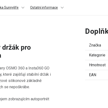
ka Sunnylife
Ostatní informace
Doplňk
Značka
 držák pro
a
Kategorie
Hmotnost
mery OSMO 360 a Insta360 GO
teré zajišťují stabilní držák i
EAN
uzové silikonové základně
ch se nepoškrábe.