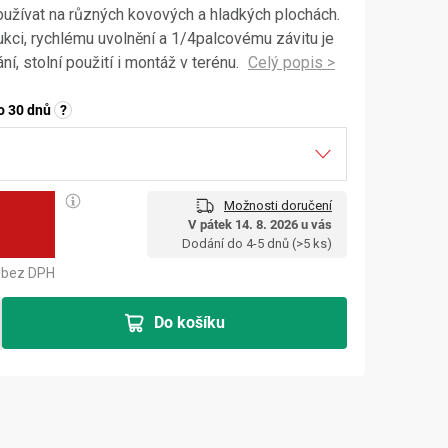
oužívat na různých kovových a hladkých plochách.
ukci, rychlému uvolnění a 1/4palcovému závitu je
ní, stolní použití i montáž v terénu.
o 30 dnů
?
Možnosti doručení
č
V pátek 14. 8. 2026 u vás
Měrná cena:
Dodání do 4-5 dnů
(>5 ks)
bez DPH
Do košíku