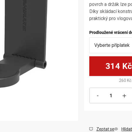
povrch a držák lze p
Díky skládací konstr
praktický pro vlogová
Prodloužené vrácení d
314 K
260 Kč
Zeptat se
Hlídat