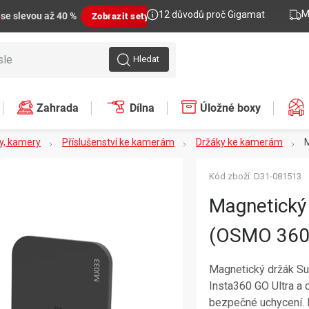
M
12 důvodů proč Gigamat
n
se slevou až 40 %
Zobrazit sety
Hledat
Zahrada
Dílna
Úložné boxy
y, kamery
Příslušenství ke kamerám
Držáky ke kamerám
M
Kód zboží:
D31-081513
Magnetický
(OSMO 360,
Magnetický držák Su
Insta360 GO Ultra a
bezpečné uchycení. P