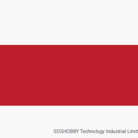
tví pro drony, akční kamery a mobilní tvorbu obsahu. V její nabí
 nabíjecí příslušenství a další doplňky pro zařízení DJI, Insta360,
ní, dobré ochraně techniky a výhodnému poměru ceny a kvality, co
SDSHOBBY Technology Industrial Limi