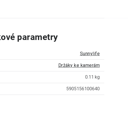
ové parametry
Sunnylife
Držáky ke kamerám
0.11 kg
5905156100640