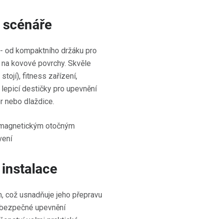
é scénáře
 - od kompaktního držáku pro
ž na kovové povrchy. Skvěle
tojí), fitness zařízení,
 lepicí destičky pro upevnění
r nebo dlaždice.
 instalace
m, což usnadňuje jeho přepravu
 bezpečné upevnění