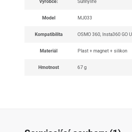
Výrobce:
Sunnylife
Model
MJ033
Kompatibilita
OSMO 360, Insta360 GO Ul
Materiál
Plast + magnet + silikon
Hmotnost
67 g