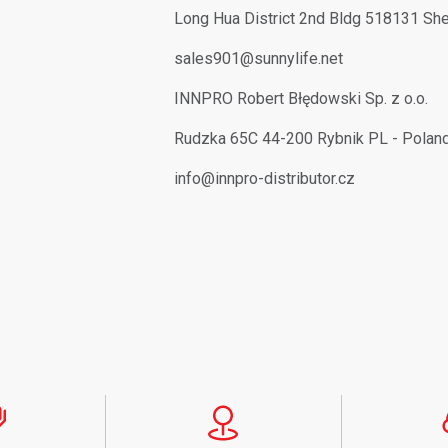
Long Hua District 2nd Bldg 518131 Sh
sales901@sunnylife.net
INNPRO Robert Błędowski Sp. z o.o.
Rudzka 65C 44-200 Rybnik PL - Polan
info@innpro-distributor.cz