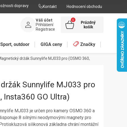
ožnosti dopravy
Kontakt
Hodnocení obchodu
Váš účet
Prázdný
Přihlášení
NÁKUPNÍ
košík
Registrace
KOŠÍK
Sport, outdoor
GIGA ceny
Značky
agnetický držák Sunnylife MJ033 pro (OSMO 360,
 držák Sunnylife MJ033 pro
 Insta360 GO Ultra)
nnylife MJ033 je určen pro kamery OSMO 360 a
 disponuje 8 silnými neodymovými magnety pro
rotiskluzová silikonová základna chrání montážní