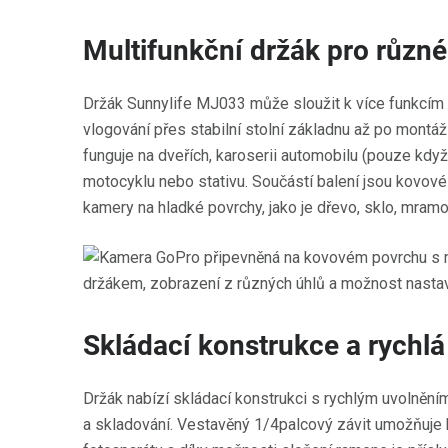
Multifunkční držák pro různ
Držák Sunnylife MJ033 může sloužit k více funkcím
vlogování přes stabilní stolní základnu až po montá
funguje na dveřích, karoserii automobilu (pouze když s
motocyklu nebo stativu. Součástí balení jsou kovové
kamery na hladké povrchy, jako je dřevo, sklo, mramo
Skládací konstrukce a rychlá
Držák nabízí skládací konstrukci s rychlým uvolnění
a skladování. Vestavěný 1/4palcový závit umožňuje