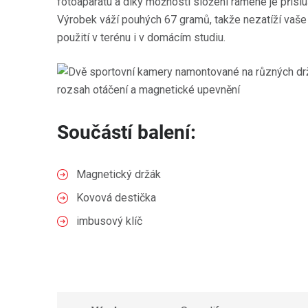
fotoaparátu a díky možnosti složení ramene je příslu
Výrobek váží pouhých 67 gramů, takže nezatíží vaše 
použití v terénu i v domácím studiu.
Součástí balení:
Magnetický držák
Kovová destička
imbusový klíč