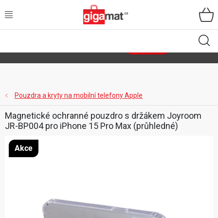
Přejít
na
obsah
VŠECHNY KATEGORIE
🌿
Asist
sety
se slevou až 40 %
Zobrazit sety
DOMÁCNOST
ZAHRADA
Pouzdra a kryty na mobilní telefony Apple
Magnetické ochranné pouzdro s držákem Joyroom
DÍLNA
JR-BP004 pro iPhone 15 Pro Max (průhledné)
ÚLOŽNÉ BOXY
Akce
SPORT, OUTDOOR
GIGA CENY