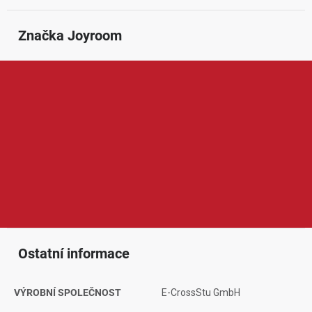
Značka
 Joyroom
Joyroom je značka zaměřená na moderní mobilní příslušenství a
praktickou elektroniku pro každodenní používání. V její nabídce
najdeme například nabíječky, kabely, powerbanky, držáky do
auta, sluchátka, adaptéry, ochranná skla nebo další doplňky pro
mobilní telefony a chytrá zařízení. Produkty Joyroom jsou
oblíbené díky elegantnímu designu, dobrému poměru ceny a
výkonu, spolehlivému zpracování a pohodlnému využití doma, v
autě, kanceláři i na cestách.
Ostatní informace
VÝROBNÍ SPOLEČNOST
E-CrossStu GmbH