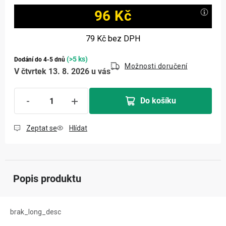
96 Kč
Měrná cena:
79 Kč
bez DPH
(>5 ks)
Dodání do 4-5 dnů
Možnosti doručení
V čtvrtek 13. 8. 2026 u vás
Do košíku
Zeptat se
Hlídat
Popis produktu
brak_long_desc