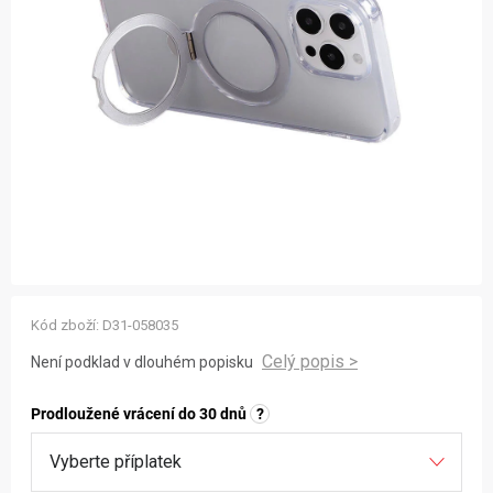
ZNAČKY
NOVINKY
OSTATNÍ
12 důvodů proč Gigamat
Možnosti dopravy
Kontakt
Hodnocení obchodu
Kód zboží:
D31-058035
Není podklad v dlouhém popisku
Prodloužené vrácení do 30 dnů
?