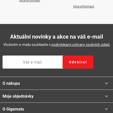
Více informací
Více informací
Aktuální novinky a akce na váš e-mail
Vložením e-mailu souhlasíte s
podmínkami ochrany osobních údajů
Odebírat
Z
á
O nákupu
p
a
Moje objednávky
Proč nakupovat u nás
t
Doprava - možnosti
í
O Gigamatu
Přihlásit
Platba - možnosti