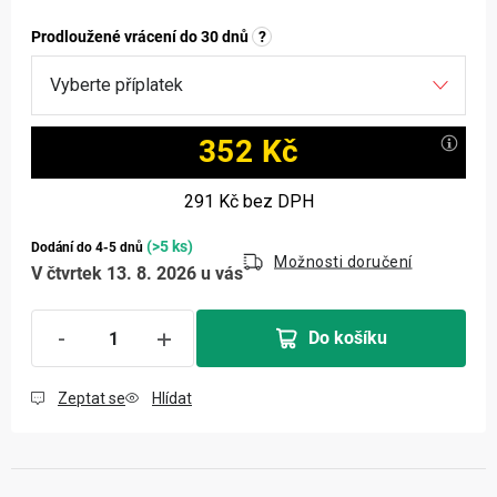
Prodloužené vrácení do 30 dnů
?
352 Kč
Měrná cena:
291 Kč
bez DPH
(>5 ks)
Dodání do 4-5 dnů
Možnosti doručení
V čtvrtek 13. 8. 2026 u vás
Do košíku
Zeptat se
Hlídat