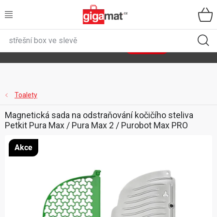
Přejít
na
obsah
VŠECHNY KATEGORIE
🌿
Asist
sety
se slevou až 40 %
Zobrazit sety
DOMÁCNOST
ZAHRADA
Toalety
Magnetická sada na odstraňování kočičího steliva
DÍLNA
Petkit Pura Max / Pura Max 2 / Purobot Max PRO
ÚLOŽNÉ BOXY
Akce
SPORT, OUTDOOR
GIGA CENY