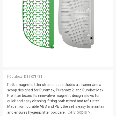
ZNAČKY
NOVINKY
OSTATNÍ
12 důvodů proč Gigamat
Možnosti dopravy
Kontakt
Hodnocení obchodu
Kód zboží:
D31-073434
Petkit magnetic litter strainer set includes a strainer and a
scoop designed for Puramax, Puramax 2, and Purobot Max
Pro litter boxes. Its innovative magnetic design allows for
quick and easy cleaning, fitting both mixed and tofu litter.
Made from durable ABS and PET, the set is easy to maintain
and ensures hygienic litter box care.