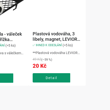
Plastová vodováha, 3
a - váleček
libely, magnet, LEVIOR
řížka
Levior
 mm
Levior
(>5 ks)
✅ IHNED K ODESLÁNÍ
(>5 ks)
ÁNÍ
**Plastová vodováha LEVIOR
va s válečkem
** v černém provedení o velikosti
ou,polyesterový
49 Kč
(–59 %)
230 milimetrů vám poslouží k
vnoměrný
20 Kč
orientačnímu měření. Je
o disperzní,
vybavena **třemi libelami. ** Na
é i husté
bočních stranách je...
lá práce, snadné
Detail
l