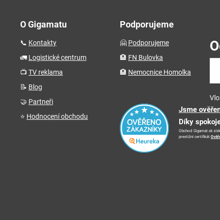
O Gigamatu
Podporujeme
O
📞
Kontakty
🤗
Podporujeme
🚛
Logistické centrum
🏨
FN Bulovka
📺
TV reklama
🏨
Nemocnice Homolka
📝
Blog
Vlo
🤝
Partneři
Jsme ověřen
⭐
Hodnocení obchodu
Díky spokoj
Obchod Gigamat.sk získ
prestižní certifikát
Ověř