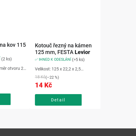
na kov 115
Kotouč řezný na kámen
125 mm, FESTA
Levior
(2 ks)
Í
(>5 ks)
✅ IHNED K ODESLÁNÍ
měr otvoru 22
Velikost: 125 x 22,2 x 2,5
80 m/s,max.
mm,použití: kámen,max. rychlost:
18 Kč
(–22 %)
růměr 115
80 m/s,max. otáčky: 12200
14 Kč
 pro delší
/minKotouč řezný na kámen 125
otouč na kov
mm FESTA se zrny karbidu
broušení...
křemíku, vyztužený sklotextilem,
Detail
pro...