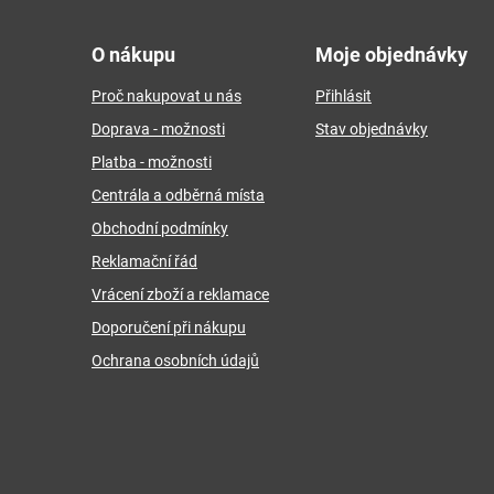
v
á
O nákupu
Moje objednávky
l
p
á
Proč nakupovat u nás
Přihlásit
a
d
Doprava - možnosti
Stav objednávky
t
Platba - možnosti
a
í
Centrála a odběrná místa
c
Obchodní podmínky
í
Reklamační řád
p
Vrácení zboží a reklamace
r
Doporučení při nákupu
v
Ochrana osobních údajů
k
y
v