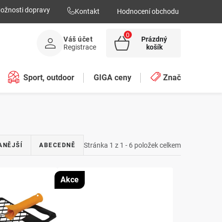
ožnosti dopravy
Kontakt
Hodnocení obchodu
Váš účet
Prázdný
NÁKUPNÍ
Registrace
košík
KOŠÍK
Sport, outdoor
GIGA ceny
Značky
Stránka
1
z
1
-
6
položek celkem
ANĚJŠÍ
ABECEDNĚ
Akce