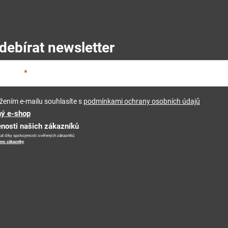
debírat newsletter
E-mail
žením e-mailu souhlasíte s
podmínkami ochrany osobních údajů
ý e-shop
enosti našich zákazníků
al díky spokojenosti ověřených zákazníků
eno zákazníky
.