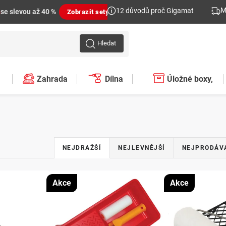
M
12 důvodů proč Gigamat
n
se slevou až 40 %
Zobrazit sety
Hledat
Zahrada
Dílna
Úložné boxy,
plastové regály,
organizéry
Ř
NEJDRAŽŠÍ
NEJLEVNĚJŠÍ
NEJPRODÁV
a
z
Akce
Akce
e
n