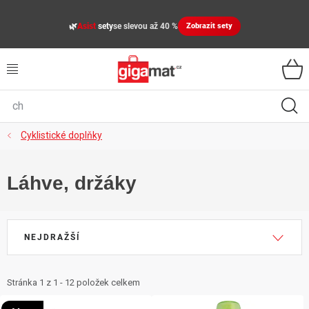
Přejít
na
🌿
Asist
sety
se slevou až 40 %
Zobrazit sety
obsah
VŠECHNY KATEGORIE
VYBAVENÍ DOMÁCNOSTI
ZAHRADA
Cyklistické doplňky
DÍLNA
Láhve, držáky
ÚLOŽNÉ BOXY, PLASTOVÉ REGÁLY, ORGANIZÉRY
Ř
SPORT, OUTDOOR
NEJDRAŽŠÍ
a
z
GIGA CENY
e
Stránka
1
z
1
-
12
položek celkem
V
n