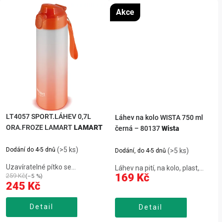
Akce
LT4057 SPORT.LÁHEV 0,7L
Láhev na kolo WISTA 750 ml
ORA.FROZE LAMART
LAMART
černá – 80137
Wista
(>5 ks)
Dodání do 4-5 dnů
(>5 ks)
Dodání, do 4-5 dnů
Uzavíratelné pítko se
Láhev na pití, na kolo, plast,
169 Kč
259 Kč
(–5 %)
silikonem, proti otevření,velmi
objem 0,75 l, uzavíratelná
245 Kč
lehká a pohodlná,vhodná na
zátka, výborná těsnost,
outdoor i denní pití,snadná
barva černá.
údržba a čištění,materiál
Detail
Detail
tritan,objem 750 ml,výška 25