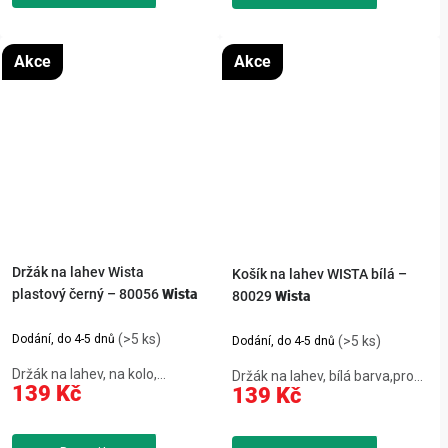
500ml černá – 80136 padne do
hmotnost 67 g.
ruky, neprotéká a je...
Akce
Akce
Držák na lahev Wista
Košík na lahev WISTA bílá –
plastový černý – 80056
Wista
80029
Wista
(>5 ks)
Dodání, do 4-5 dnů
(>5 ks)
Dodání, do 4-5 dnů
Držák na lahev, na kolo,
Držák na lahev, bílá barva,pro
139 Kč
139 Kč
plastový, vkládání láhve shora,
všechny cyklistické lahve,pevná
černá barva, hmotnost 26 g.
a stabilní konstrukce,snadná
manipulace,hmotnost pouze