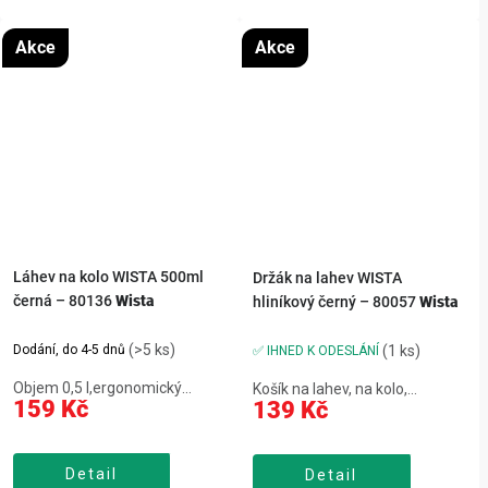
cm,barva...
Akce
Akce
Láhev na kolo WISTA 500ml
Držák na lahev WISTA
černá – 80136
Wista
hliníkový černý – 80057
Wista
(>5 ks)
Dodání, do 4-5 dnů
(1 ks)
✅ IHNED K ODESLÁNÍ
Objem 0,5 l,ergonomický
Košík na lahev, na kolo,
159 Kč
139 Kč
tvar,uzavíratelná
hliníkový, plastová ochrana
zátka,výborná těsnost,bez
proti poškrábání láhve, vkládání
BPA,hygienický antibakteriální
láhve shora, pevná a stabilní
Detail
materiálLáhev na kolo WISTA
Detail
konstrukce, černá barva,