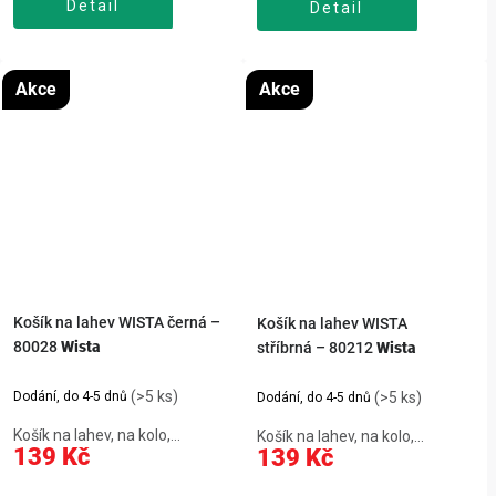
Detail
Detail
57 gHliníkový košík na lahev
WISTA bílá – 80029 s horním...
Akce
Akce
Košík na lahev WISTA černá –
Košík na lahev WISTA
80028
Wista
stříbrná – 80212
Wista
(>5 ks)
Dodání, do 4-5 dnů
(>5 ks)
Dodání, do 4-5 dnů
Košík na lahev, na kolo,
Košík na lahev, na kolo,
139 Kč
139 Kč
hliníkový, vkládání láhve shora,
hliníkový, vkládání láhve shora,
pevná a stabilní konstrukce,
pevná a stabilní konstrukce,