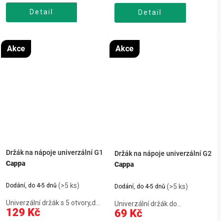
černá barva, hmotnost 57 g.
stříbrná barva, hmotnost 57 g.
Detail
Detail
Akce
Akce
Držák na nápoje univerzální G1
Držák na nápoje univerzální G2
Cappa
Cappa
(>5 ks)
Dodání, do 4-5 dnů
(>5 ks)
Dodání, do 4-5 dnů
Univerzální držák s 5 otvory,dvě
Univerzální držák do
129 Kč
69 Kč
velké na nápoje, 1 na mobil, 2
výdechu,odpružená vložka pro