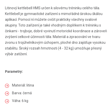
Litinový kettlebell HMS určen k silovému tréninku celého těla.
Kettlebell je gymnastické zařízení s mimořádně širokou škálou
aplikací. Pomocí ní můžete cvičit prakticky všechny svalové
skupiny. Toto zařízení je také vhodným doplňkem k tréninku s
činkami - trojboje, dobré vyvinutí motorické koordinace a zároveň
zvýšení celkové účinnosti těla. Materiál a zpracování ve tvaru
zvonu s trojúhelníkovým úchopem, ploché dno zajišťuje vysokou
stabilitu. Široký rozsah hmotnosti (4 - 32 kg) umožňuje přesný
výběr zatížení.
Parametry:
Materiál: litina
Barva: černá
Váha: 6 kg