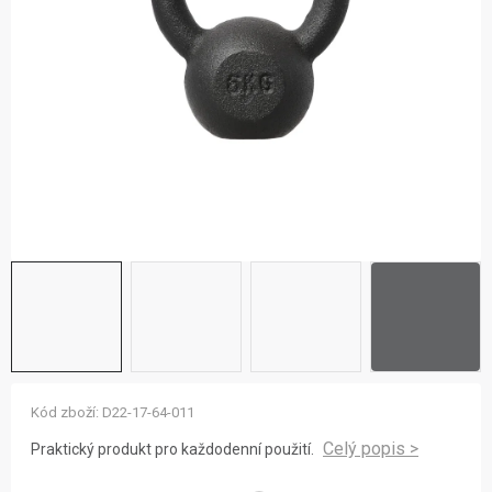
ZNAČKY
NOVINKY
OSTATNÍ
12 důvodů proč Gigamat
Možnosti dopravy
Kontakt
Hodnocení obchodu
Kód zboží:
D22-17-64-011
Praktický produkt pro každodenní použití.