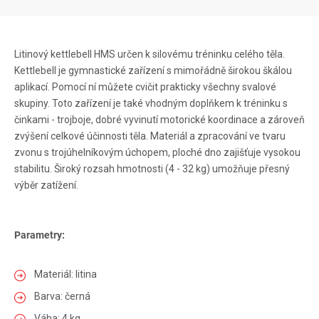
Litinový kettlebell HMS určen k silovému tréninku celého těla.
Kettlebell je gymnastické zařízení s mimořádně širokou škálou
aplikací. Pomocí ní můžete cvičit prakticky všechny svalové
skupiny. Toto zařízení je také vhodným doplňkem k tréninku s
činkami - trojboje, dobré vyvinutí motorické koordinace a zároveň
zvýšení celkové účinnosti těla. Materiál a zpracování ve tvaru
zvonu s trojúhelníkovým úchopem, ploché dno zajišťuje vysokou
stabilitu. Široký rozsah hmotnosti (4 - 32 kg) umožňuje přesný
výběr zatížení.
Parametry:
Materiál: litina
Barva: černá
Váha: 4 kg