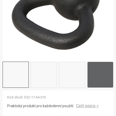
ZNAČKY
NOVINKY
OSTATNÍ
12 důvodů proč Gigamat
Možnosti dopravy
Kontakt
Hodnocení obchodu
Kód zboží:
D22-17-64-010
Praktický produkt pro každodenní použití.