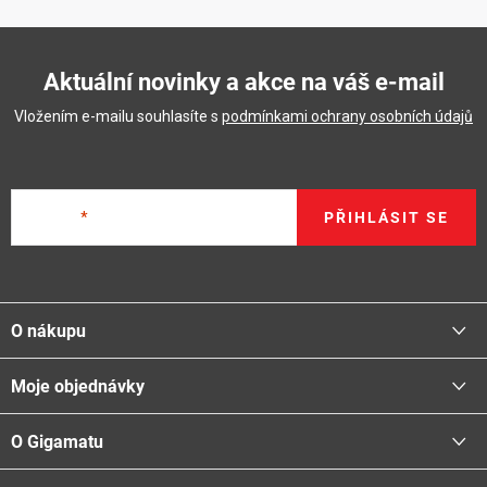
Aktuální novinky a akce na váš e-mail
Vložením e-mailu souhlasíte s
podmínkami ochrany osobních údajů
E-mail
PŘIHLÁSIT SE
Z
á
O nákupu
p
a
Moje objednávky
Proč nakupovat u nás
t
Doprava - možnosti
í
O Gigamatu
Přihlásit
Platba - možnosti
Stav objednávky
Centrála a odběrná místa