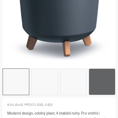
ZNAČKY
NOVINKY
OSTATNÍ
12 důvodů proč Gigamat
Možnosti dopravy
Kontakt
Hodnocení obchodu
Kód zboží:
PPDGTL300L-S433
Moderní design, odolný plast, 4 stabilní nohy. Pro vnitřní i