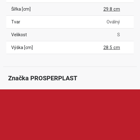
Šířka [cm]
29.8 cm
Tvar
Oválný
Velikost
S
Výška [cm]
28.5 cm
Značka
 PROSPERPLAST
PROSPERPLAST je značka specializovaná na plastové výrobky
pro zahradu, domácnost a skladování. Nabízí například květináče,
truhlíky, sudy na dešťovou vodu, kompostéry, úložné boxy, lopaty i
zahradní doplňky. Produkty PROSPERPLAST jsou oblíbené díky
odolnému plastu, modernímu vzhledu a praktickému využití po