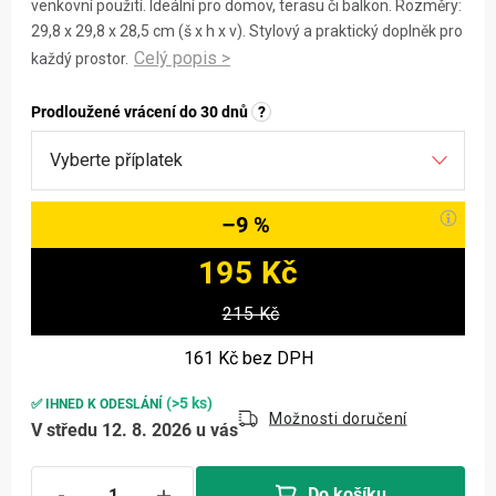
venkovní použití. Ideální pro domov, terasu či balkon. Rozměry:
29,8 x 29,8 x 28,5 cm (š x h x v). Stylový a praktický doplněk pro
každý prostor.
Prodloužené vrácení do 30 dnů
?
–9 %
195 Kč
Měrná cena:
215 Kč
161 Kč
bez DPH
(>5 ks)
✅ IHNED K ODESLÁNÍ
Možnosti doručení
V středu 12. 8. 2026 u vás
Do košíku