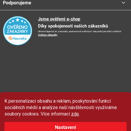
Podporujeme
📞
Kontakty
Obchodní podmínky
🚛
Logistické centrum
Reklamační řád
🤗
Podporujeme
Jsme ověřený e-shop
📺
TV reklama
Díky spokojenosti našich zákazníků
Vrácení zboží a reklamace
🏨
FN Bulovka
📝
Blog
Obchod Gigamat.sk získal díky spokojenosti ověřených zákazníků prestižní certifikát
Doporučení při nákupu
🏨
Nemocnice Homolka
Ověřeno zákazníky
.
🤝
Partneři
Ochrana osobních údajů
⭐
Hodnocení obchodu
K personalizaci obsahu a reklam, poskytování funkcí
Sleva 100 Kč
na produkty značky Asist.
sociálních médií a analýze naší návštěvnosti využíváme
soubory cookies. Více informací
zde
.
Nastavení