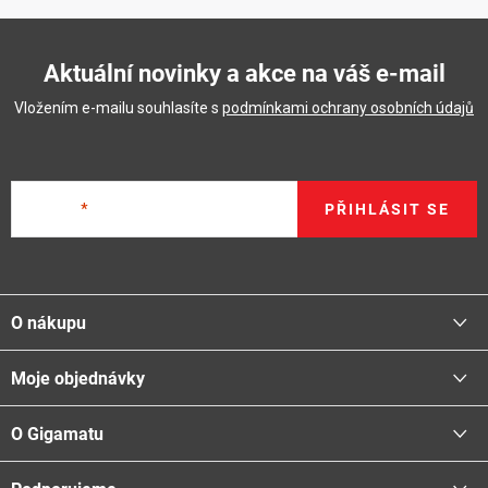
Aktuální novinky a akce na váš e-mail
Vložením e-mailu souhlasíte s
podmínkami ochrany osobních údajů
E-mail
PŘIHLÁSIT SE
Z
á
O nákupu
p
a
Moje objednávky
Proč nakupovat u nás
t
Doprava - možnosti
í
O Gigamatu
Přihlásit
Platba - možnosti
Stav objednávky
Centrála a odběrná místa