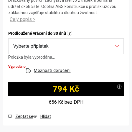
Drážkovaný povrch zachytává stelivo z tlapek a pomáhá
udržet okolí čisté. Odolná ABS konstrukce s protiskluzovou
základnou zajišťuje stabilitu a dlouhou životnost.
Prodloužené vrácení do 30 dnů
?
Položka byla vyprodána…
Vyprodáno
Možnosti doručení
794 Kč
Měrná cena:
656 Kč
bez DPH
Zeptat se
Hlídat