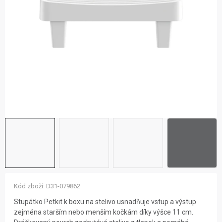
ZNAČKY
NOVINKY
OSTATNÍ
12 důvodů proč Gigamat
Možnosti dopravy
Kontakt
Hodnocení obchodu
Kód zboží:
D31-079862
Stupátko Petkit k boxu na stelivo usnadňuje vstup a výstup
zejména starším nebo menším kočkám díky výšce 11 cm.