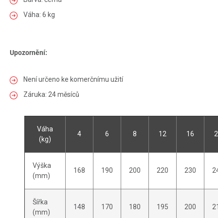
Váha: 6 kg
Upozornění:
Není určeno ke komerčnímu užití
Záruka: 24 měsíců
Váha
4
6
8
12
16
2
(kg)
Výška
168
190
200
220
230
2
(mm)
Šířka
148
170
180
195
200
2
(mm)