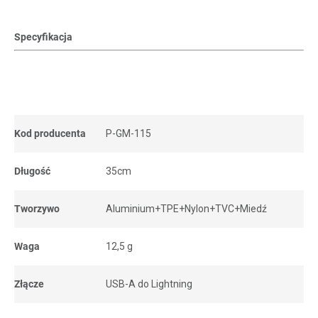
Specyfikacja
Kod producenta
P-GM-115
Długość
35cm
Tworzywo
Aluminium+TPE+Nylon+TVC+Miedź
Waga
12,5 g
Złącze
USB-A do Lightning