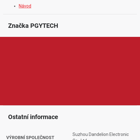
Návod
Značka
 PGYTECH
PGYTECH je moderní značka zaměřená na praktické
příslušenství pro drony, akční kamery, fotoaparáty a mobilní
tvorbu obsahu. Její produkty jsou navržené tak, aby usnadnily
natáčení, fotografování, přepravu i ochranu techniky při běžném
používání i cestování. PGYTECH klade důraz na funkční design,
kvalitní zpracování a chytrá řešení, která ocení začínající i
pokročilí tvůrci, fotografové, kameramani a uživatelé dronů.
Ostatní informace
Suzhou Dandelion Electronic
VÝROBNÍ SPOLEČNOST