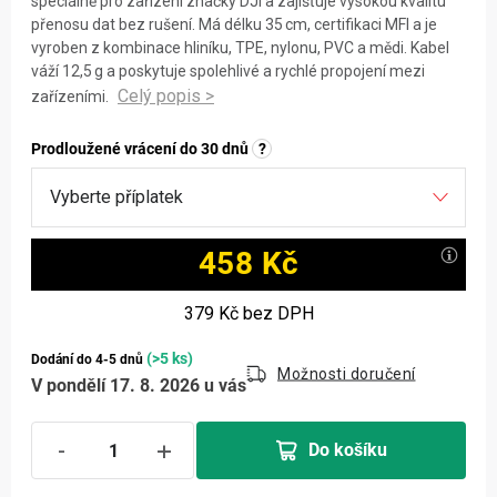
speciálně pro zařízení značky DJI a zajišťuje vysokou kvalitu
přenosu dat bez rušení. Má délku 35 cm, certifikaci MFI a je
vyroben z kombinace hliníku, TPE, nylonu, PVC a mědi. Kabel
váží 12,5 g a poskytuje spolehlivé a rychlé propojení mezi
zařízeními.
Prodloužené vrácení do 30 dnů
?
458 Kč
Měrná cena:
379 Kč
bez DPH
(>5 ks)
Dodání do 4-5 dnů
Možnosti doručení
V pondělí 17. 8. 2026 u vás
Do košíku