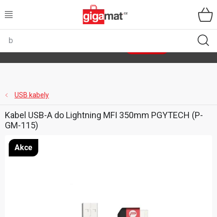
Přejít
na
obsah
VŠECHNY KATEGORIE
🌿
Asist
sety
se slevou až 40 %
Zobrazit sety
DOMÁCNOST
ZAHRADA
USB kabely
Kabel USB-A do Lightning MFI 350mm PGYTECH (P-
DÍLNA
GM-115)
ÚLOŽNÉ BOXY
Akce
SPORT, OUTDOOR
GIGA CENY