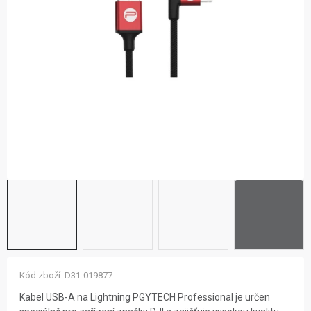
ZNAČKY
NOVINKY
OSTATNÍ
12 důvodů proč Gigamat
Možnosti dopravy
Kontakt
Hodnocení obchodu
Kód zboží:
D31-019877
Kabel USB-A na Lightning PGYTECH Professional je určen