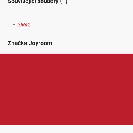
Související soubory (1)
Návod
Značka
 Joyroom
Joyroom je značka zaměřená na moderní mobilní příslušenství a
praktickou elektroniku pro každodenní používání. V její nabídce
najdeme například nabíječky, kabely, powerbanky, držáky do
auta, sluchátka, adaptéry, ochranná skla nebo další doplňky pro
mobilní telefony a chytrá zařízení. Produkty Joyroom jsou
oblíbené díky elegantnímu designu, dobrému poměru ceny a
výkonu, spolehlivému zpracování a pohodlnému využití doma, v
autě, kanceláři i na cestách.