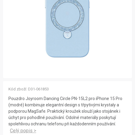
ZNAČKY
NOVINKY
OSTATNÍ
12 důvodů proč Gigamat
Možnosti dopravy
Kontakt
Hodnocení obchodu
Kód zboží:
D31-061853
Pouzdro Joyroom Dancing Circle PN-15L2 pro iPhone 15 Pro
(modré) kombinuje elegantní design s třpytivými krystaly a
podporou MagSafe. Praktický kroužek slouží jako stojánek i
úchyt pro pohodlné používání. Odolné materiály poskytují
spolehlivou ochranu telefonu při každodenním používání.