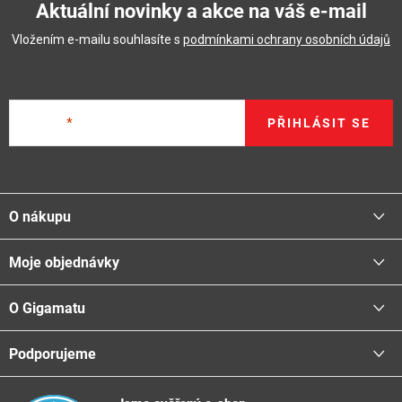
Aktuální novinky a akce na váš e-mail
Vložením e-mailu souhlasíte s
podmínkami ochrany osobních údajů
E-mail
PŘIHLÁSIT SE
Z
á
O nákupu
p
a
Moje objednávky
Proč nakupovat u nás
t
Doprava - možnosti
í
O Gigamatu
Přihlásit
Platba - možnosti
Stav objednávky
Centrála a odběrná místa
Podporujeme
📞
Kontakty
Obchodní podmínky
🚛
Logistické centrum
Reklamační řád
🤗
Podporujeme