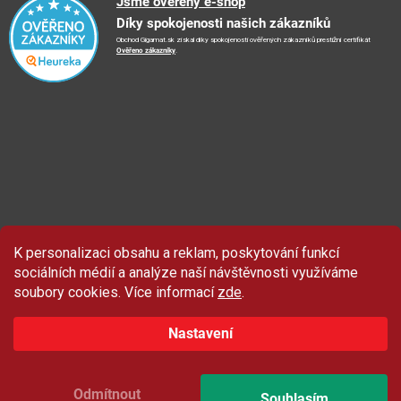
Jsme ověřený e-shop
📺
TV reklama
Díky spokojenosti našich zákazníků
Vrácení zboží a reklamace
🏨
FN Bulovka
📝
Blog
Obchod Gigamat.sk získal díky spokojenosti ověřených zákazníků prestižní certifikát
Doporučení při nákupu
🏨
Nemocnice Homolka
Ověřeno zákazníky
.
🤝
Partneři
Ochrana osobních údajů
⭐
Hodnocení obchodu
K personalizaci obsahu a reklam, poskytování funkcí
sociálních médií a analýze naší návštěvnosti využíváme
soubory cookies. Více informací
zde
.
Nastavení
Odmítnout
Souhlasím
Copyright 2026
Gigamat.cz
. Všechna práva vyhrazena.
Upravit nastavení cookies