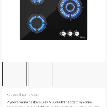
ZNAČKY
NOVINKY
OSTATNÍ
12 důvodů proč Gigamat
Možnosti dopravy
Kontakt
Hodnocení obchodu
Kód zboží:
D31-073837
Plynová varná deska IsEasy MGBG-603 nabízí tři výkonné