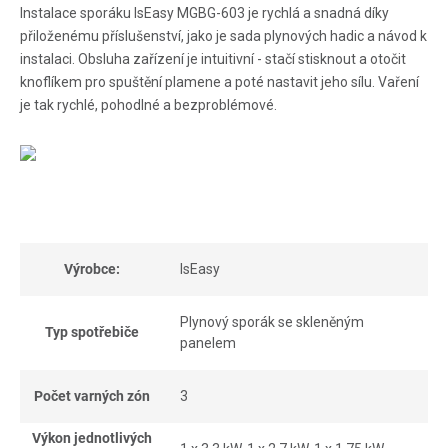
Instalace sporáku IsEasy MGBG-603 je rychlá a snadná díky
přiloženému příslušenství, jako je sada plynových hadic a návod k
instalaci. Obsluha zařízení je intuitivní - stačí stisknout a otočit
knoflíkem pro spuštění plamene a poté nastavit jeho sílu. Vaření
je tak rychlé, pohodlné a bezproblémové.
Výrobce:
IsEasy
Plynový sporák se skleněným
Typ spotřebiče
panelem
Počet varných zón
3
Výkon jednotlivých