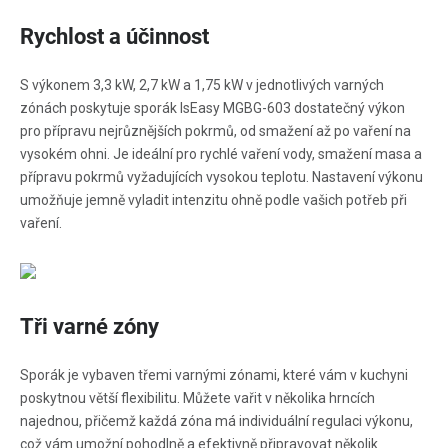
Rychlost a účinnost
S výkonem 3,3 kW, 2,7 kW a 1,75 kW v jednotlivých varných
zónách poskytuje sporák IsEasy MGBG-603 dostatečný výkon
pro přípravu nejrůznějších pokrmů, od smažení až po vaření na
vysokém ohni. Je ideální pro rychlé vaření vody, smažení masa a
přípravu pokrmů vyžadujících vysokou teplotu. Nastavení výkonu
umožňuje jemně vyladit intenzitu ohně podle vašich potřeb při
vaření.
Tři varné zóny
Sporák je vybaven třemi varnými zónami, které vám v kuchyni
poskytnou větší flexibilitu. Můžete vařit v několika hrncích
najednou, přičemž každá zóna má individuální regulaci výkonu,
což vám umožní pohodlně a efektivně připravovat několik