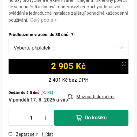
hořáky pro rychlé a efektivní vaření. Elegantní skleněný povrch
se snadno čistí a dodává moderní vzhled kuchyni. Intuitivní
ovládání a jednoduchá instalace zajišťují pohodlné každodenní
používání.
Prodloužené vrácení do 30 dnů
?
2 905 Kč
Měrná cena:
2 401 Kč
bez DPH
(>5 ks)
Dodání do 4-5 dnů
Možnosti doručení
V pondělí 17. 8. 2026 u vás
Do košíku
Zeptat se
Hlídat