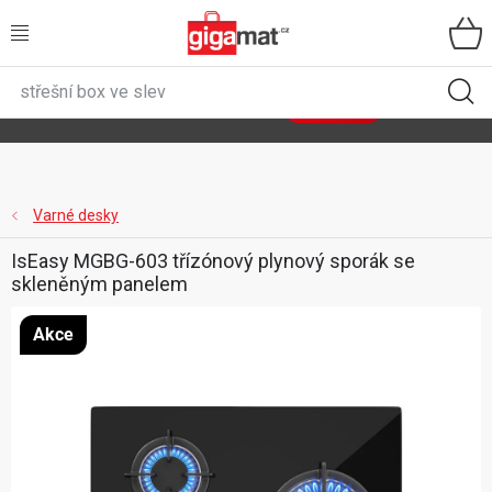
Přejít
na
obsah
VŠECHNY KATEGORIE
🌿
Asist
sety
se slevou až 40 %
Zobrazit sety
DOMÁCNOST
ZAHRADA
Varné desky
IsEasy MGBG-603 třízónový plynový sporák se
DÍLNA
skleněným panelem
ÚLOŽNÉ BOXY
Akce
SPORT, OUTDOOR
GIGA CENY