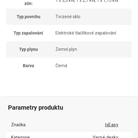
1 x 3,3 kW, 1 x 2,7 kW, 1 x 1,75 kW.
zón:
Typ povrchu
Tvrzené sklo
Typ zapalování
Elektrické tlačítkové zapalování
Typ plynu
Zemní plyn
Barva
Černá
Parametry produktu
Značka
IsEasy
Kategorie
Varné desky