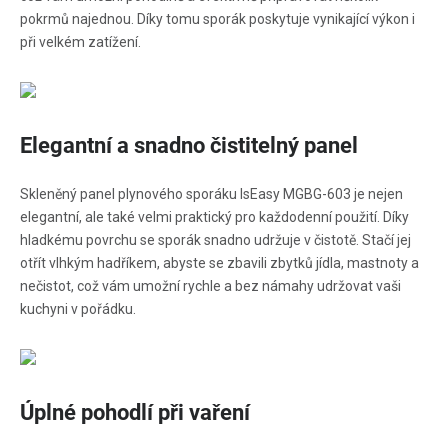
pokrmů najednou. Díky tomu sporák poskytuje vynikající výkon i
při velkém zatížení.
Elegantní a snadno čistitelný panel
Skleněný panel plynového sporáku IsEasy MGBG-603 je nejen
elegantní, ale také velmi praktický pro každodenní použití. Díky
hladkému povrchu se sporák snadno udržuje v čistotě. Stačí jej
otřít vlhkým hadříkem, abyste se zbavili zbytků jídla, mastnoty a
nečistot, což vám umožní rychle a bez námahy udržovat vaši
kuchyni v pořádku.
Úplné pohodlí při vaření