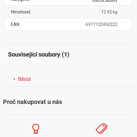
Hmotnost
12.92 kg
EAN
6977132450222
Související soubory (1)
Návod
Proč nakupovat u nás