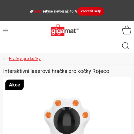
Přejít
na
🌿
Asist
sety
se slevou až 40 %
Zobrazit sety
obsah
VŠECHNY KATEGORIE
VYBAVENÍ DOMÁCNOSTI
ZAHRADA
Hračky pro kočky
Interaktivní laserová hračka pro kočky Rojeco
DÍLNA
Akce
ÚLOŽNÉ BOXY, PLASTOVÉ REGÁLY, ORGANIZÉRY
SPORT, OUTDOOR
GIGA CENY