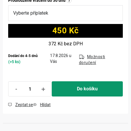
Prodloužené vrácení do 30 dnů
?
450 Kč
Měrná cena:
372 Kč
bez DPH
17.8.2026
Dodání do 4-5 dnů
Možnosti
(>5 ks)
doručení
Do košíku
Zeptat se
Hlídat