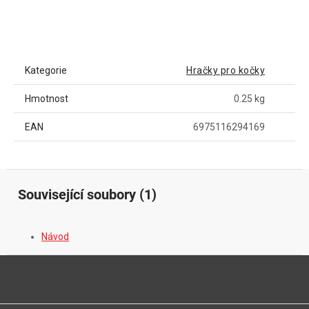
Kategorie
Hračky pro kočky
Hmotnost
0.25 kg
EAN
6975116294169
Související soubory (1)
Návod
Z
á
p