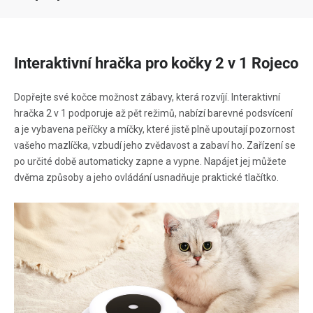
Interaktivní hračka pro kočky 2 v 1 Rojeco
Dopřejte své kočce možnost zábavy, která rozvíjí. Interaktivní
hračka 2 v 1 podporuje až pět režimů, nabízí barevné podsvícení
a je vybavena peříčky a míčky, které jistě plně upoutají pozornost
vašeho mazlíčka, vzbudí jeho zvědavost a zabaví ho. Zařízení se
po určité době automaticky zapne a vypne. Napájet jej můžete
dvěma způsoby a jeho ovládání usnadňuje praktické tlačítko.