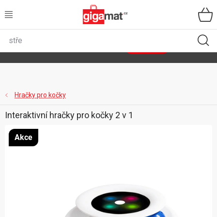
Přejít
na
obsah
VŠECHNY KATEGORIE
🌿
Asist
sety
se slevou až 40 %
Zobrazit sety
DOMÁCNOST
ZAHRADA
Hračky pro kočky
Interaktivní hračky pro kočky 2 v 1
DÍLNA
Akce
ÚLOŽNÉ BOXY
SPORT, OUTDOOR
GIGA CENY