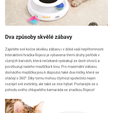
Dva způsoby skvělé zábavy
Zajistěte své kočce skvělou zábavu i v době vaší nepřítomnosti.
Interaktivní hračka Rojeco je vybavena třemi druhy peříček v
různých barvách, která nečekaně vyskakují ze šesti otvorů a
povzbuzují vašeho mazlíčka k lovu. Pro maximální zábavu
domácího mazlíčka jsou k dispozici také dva míčky, které se
otáčejí o 360°. Díky tomu mohou čtyřnozí společníci nejen
rozvíjet své instinkty, ale také se více hýbat. Postarejte se o
pohodu svého chlupatého kamaráda se značkou Rojeco!