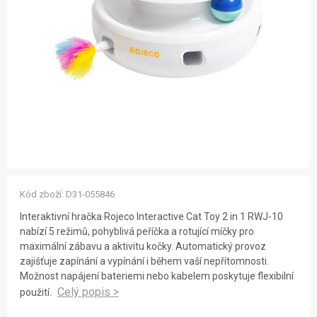
ZNAČKY
NOVINKY
OSTATNÍ
12 důvodů proč Gigamat
Možnosti dopravy
Kontakt
Hodnocení obchodu
Kód zboží:
D31-055846
Interaktivní hračka Rojeco Interactive Cat Toy 2 in 1 RWJ-10
nabízí 5 režimů, pohyblivá peříčka a rotující míčky pro
maximální zábavu a aktivitu kočky. Automatický provoz
zajišťuje zapínání a vypínání i během vaší nepřítomnosti.
Možnost napájení bateriemi nebo kabelem poskytuje flexibilní
použití.