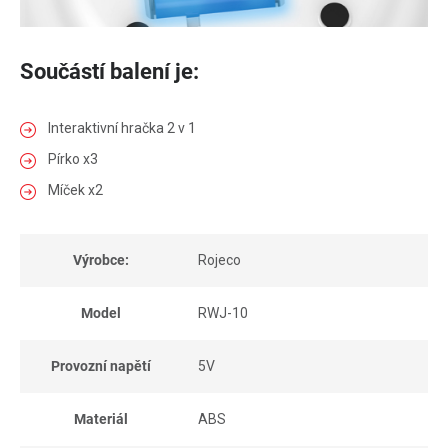
Součástí balení je:
Interaktivní hračka 2 v 1
Pírko x3
Míček x2
Výrobce:
Rojeco
Model
RWJ-10
Provozní napětí
5V
Materiál
ABS