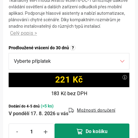
1kanálový WiFi modul Avatto WSM16-DC-1 umožňuje dálkové
ovládání osvětlení a dalších zařízení odkudkoli přes mobilní
aplikaci. Podporuje hlasové asistenty a nabízí automatizace,
plánování i chytré scénáře. Díky kompaktním rozměrům je
snadno instalovatelný do různých typů instalací.
Prodloužené vrácení do 30 dnů
?
221 Kč
Měrná cena:
183 Kč
bez DPH
(>5 ks)
Dodání do 4-5 dnů
Možnosti doručení
V pondělí 17. 8. 2026 u vás
Do košíku