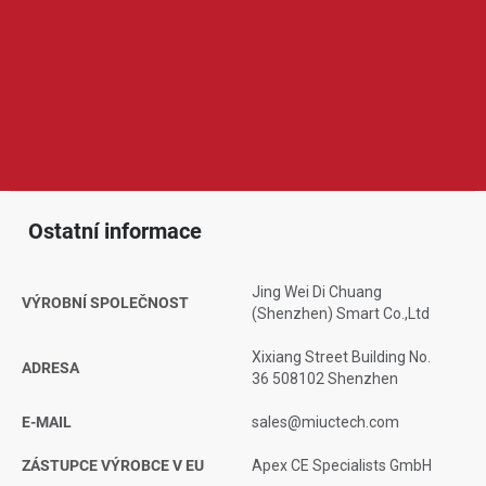
Avatto je značka zaměřená na chytrou domácnost a
automatizaci běžných zařízení v domácnosti. V její nabídce
najdeme například chytré vypínače, zásuvky, termostaty, relé
moduly, senzory nebo ovladače pro osvětlení a spotřebiče.
Produkty Avatto jsou oblíbené díky snadnému ovládání přes
mobilní aplikaci, možnosti propojení s hlasovými asistenty,
praktickému provedení a dobrému poměru ceny a funkcí.
Ostatní informace
Jing Wei Di Chuang
VÝROBNÍ SPOLEČNOST
(Shenzhen) Smart Co.,Ltd
Xixiang Street Building No.
ADRESA
36 508102 Shenzhen
E-MAIL
sales@miuctech.com
ZÁSTUPCE VÝROBCE V EU
Apex CE Specialists GmbH