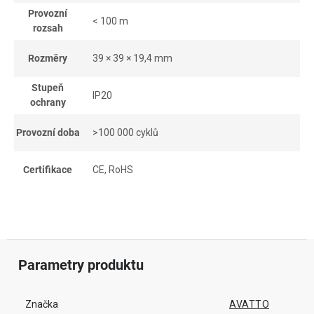
Provozní
< 100 m
rozsah
Rozměry
39 × 39 × 19,4 mm
Stupeň
IP20
ochrany
Provozní doba
>100 000 cyklů
Certifikace
CE, RoHS
Parametry produktu
Značka
AVATTO