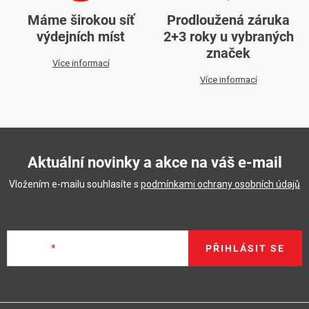
Máme širokou síť
Prodloužená záruka
výdejních míst
2+3 roky u vybraných
značek
Více informací
Více informací
Aktuální novinky a akce na váš e-mail
Vložením e-mailu souhlasíte s
podmínkami ochrany osobních údajů
E-mail
PŘIHLÁSIT SE
Z
á