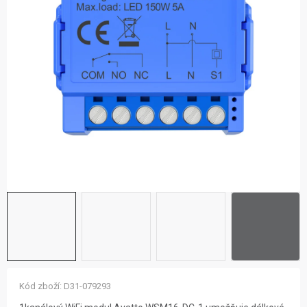
ZNAČKY
NOVINKY
OSTATNÍ
12 důvodů proč Gigamat
Možnosti dopravy
Kontakt
Hodnocení obchodu
Kód zboží:
D31-079293