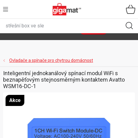
Přejít
na
obsah
VŠECHNY KATEGORIE
🌿
Asist
sety
se slevou až 40 %
Zobrazit sety
DOMÁCNOST
ZAHRADA
Ovladače a spínače pro chytrou domácnost
Inteligentní jednokanálový spínací modul WiFi s
DÍLNA
beznapěťovým stejnosměrným kontaktem Avatto
WSM16-DC-1
ÚLOŽNÉ BOXY
Akce
SPORT, OUTDOOR
GIGA CENY