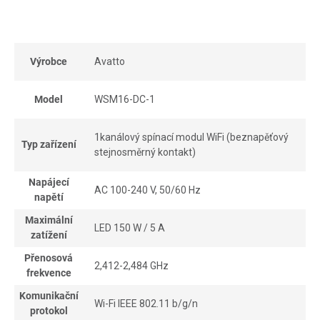
Výrobce
Avatto
Model
WSM16-DC-1
1kanálový spínací modul WiFi (beznapěťový
Typ zařízení
stejnosměrný kontakt)
Napájecí
AC 100-240 V, 50/60 Hz
napětí
Maximální
LED 150 W / 5 A
zatížení
Přenosová
2,412-2,484 GHz
frekvence
Komunikační
Wi-Fi IEEE 802.11 b/g/n
protokol