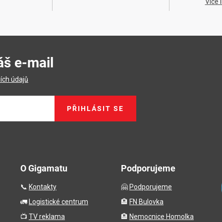
Více 
áš e-mail
ích údajů
PŘIHLÁSIT SE
O Gigamatu
Podporujeme
📞
Kontakty
🤗
Podporujeme
🚛
Logistické centrum
🏨
FN Bulovka
📺
TV reklama
🏨
Nemocnice Homolka