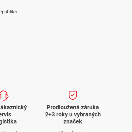
epublika
zákaznický
Prodloužená záruka
ervis
2+3 roky u vybraných
gistika
značek