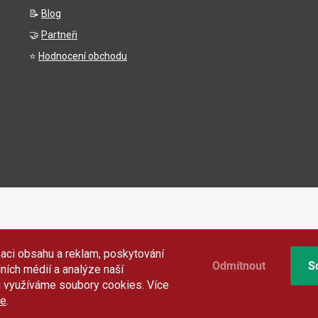
📝
Blog
🤝
Partneři
⭐
Hodnocení obchodu
aci obsahu a reklam, poskytování
Odmítnout
S
lních médií a analýze naší
i využíváme soubory cookies. Více
e
.
Copyright 2026
Gigamat.cz
. Všechna práva vyhrazena.
Upravit nastavení cookies