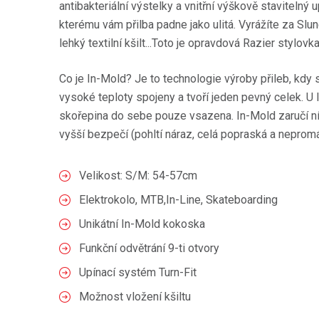
antibakteriální výstelky a vnitřní výškově stavitelný
kterému vám přilba padne jako ulitá. Vyrážíte za Slu
lehký textilní kšilt...Toto je opravdová Razier stylovka
Co je In-Mold? Je to technologie výroby přileb, kdy 
vysoké teploty spojeny a tvoří jeden pevný celek. U 
skořepina do sebe pouze vsazena. In-Mold zaručí níz
vyšší bezpečí (pohltí náraz, celá popraská a neprom
Velikost: S/M: 54-57cm
Elektrokolo, MTB,In-Line, Skateboarding
Unikátní In-Mold kokoska
Funkční odvětrání 9-ti otvory
Upínací systém Turn-Fit
Možnost vložení kšiltu