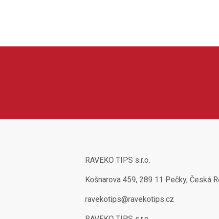
boží, doplňky a vybavení pro každodenní použití. V nabídce se m
o sortimentu. Produkty RAZIER jsou oblíbené díky dostupné ceně
RAVEKO TIPS s.r.o.
Košnarova 459, 289 11 Pečky, Česká R
ravekotips@ravekotips.cz
RAVEKO TIPS s.r.o.