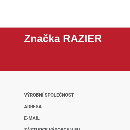
Značka RAZIER
RAZIER je značka zaměřená na praktické spotřební z
péči o vzhled nebo drobné vybavení podle aktuálníh
VÝROBNÍ SPOLEČNOST
ADRESA
E-MAIL
ZÁSTUPCE VÝROBCE V EU