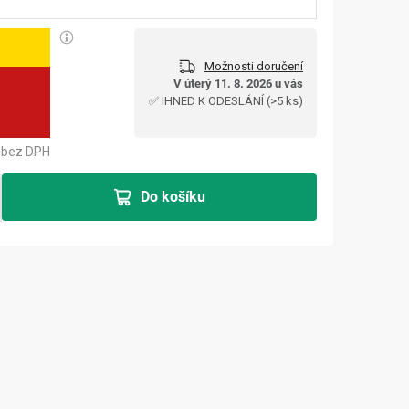
Možnosti doručení
č
V úterý 11. 8. 2026 u vás
Měrná cena:
✅ IHNED K ODESLÁNÍ
(>5 ks)
bez DPH
Do košíku