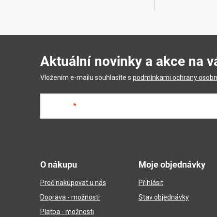
Aktuální novinky a akce na v
Vložením e-mailu souhlasíte s
podmínkami ochrany osobn
E-mail
Z
á
O nákupu
Moje objednávky
p
Proč nakupovat u nás
Přihlásit
a
Doprava - možnosti
Stav objednávky
t
Platba - možnosti