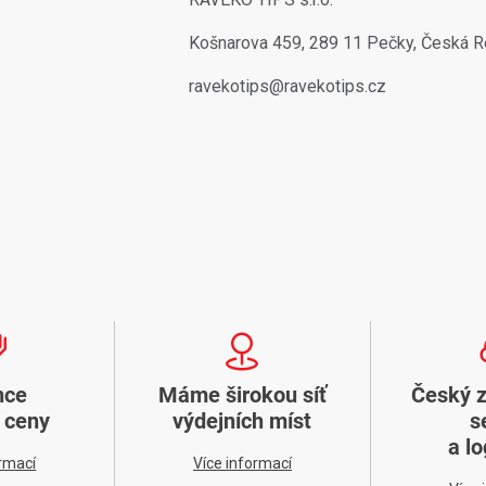
Košnarova 459, 289 11 Pečky, Česká R
ravekotips@ravekotips.cz
nce
Máme širokou síť
Český 
í ceny
výdejních míst
s
a lo
ormací
Více informací