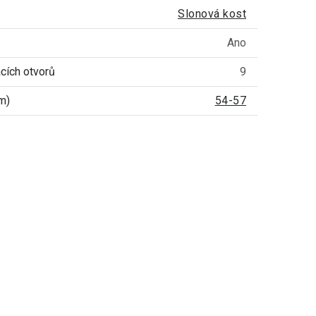
Slonová kost
Ano
cích otvorů
9
m)
54-57