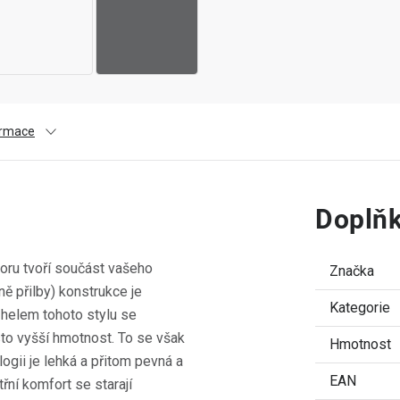
ormace
Doplňk
poru tvoří součást vašeho
Značka
ně přilby) konstrukce je
Kategorie
 helem tohoto stylu se
to vyšší hmotnost. To se však
Hmotnost
ogii je lehká a přitom pevná a
EAN
řní komfort se starají