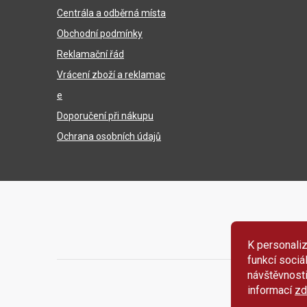
í
Centrála a odběrná místa
Obchodní podmínky
Reklamační řád
Vrácení zboží a reklamac
e
Doporučení při nákupu
Ochrana osobních údajů
K personaliz
funkcí sociá
návštěvnost
informací
zd