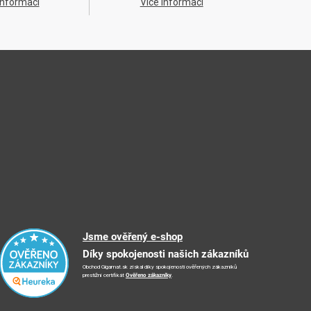
informací
Více informací
Jsme ověřený e-shop
Díky spokojenosti našich zákazníků
Obchod Gigamat.sk získal díky spokojenosti ověřených zákazníků
prestižní certifikát
Ověřeno zákazníky
.