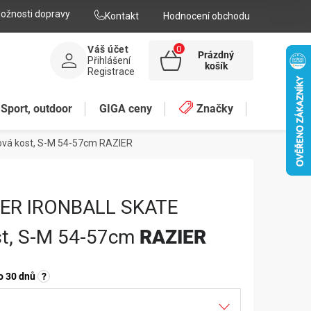
ožnosti dopravy
Kontakt
Hodnocení obchodu
Váš účet
Prázdný
Přihlášení
NÁKUPNÍ
košík
Registrace
KOŠÍK
Sport, outdoor
GIGA ceny
Značky
vá kost, S-M 54-57cm
RAZIER
IER IRONBALL SKATE
st, S-M 54-57cm
RAZIER
o 30 dnů
?