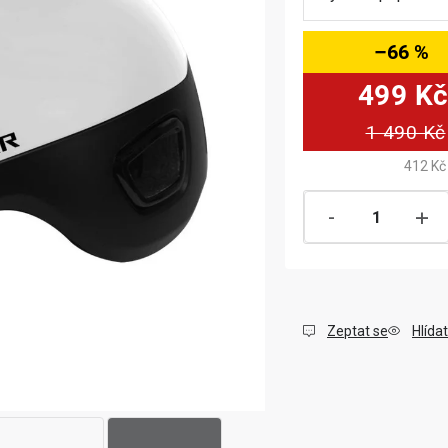
–66 %
499 K
1 490 Kč
412 Kč
Zeptat se
Hlídat