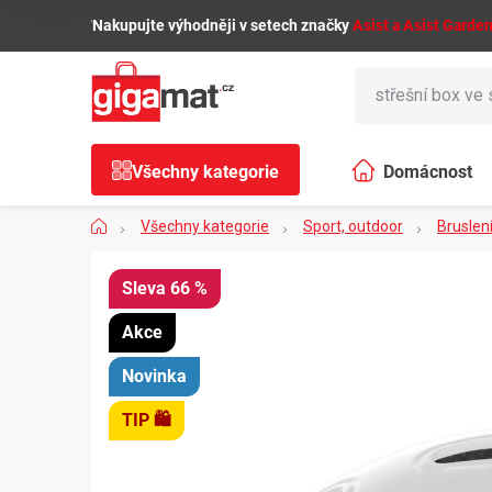
Přejít
🌿
Nakupujte výhodněji v setech značky
Asist a Asist Garde
na
obsah
Všechny kategorie
Domácnost
Domů
Všechny kategorie
Sport, outdoor
Bruslen
66 %
Akce
Novinka
TIP 🛍️