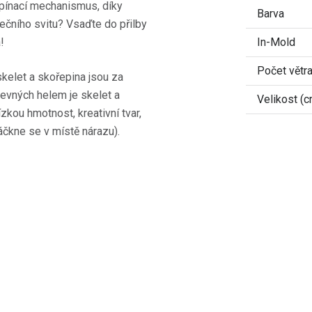
 upínací mechanismus, díky
Barva
nečního svitu? Vsaďte do přilby
!
In-Mold
Počet větra
skelet a skořepina jsou za
levných helem je skelet a
Velikost (c
kou hmotnost, kreativní tvar,
áčkne se v místě nárazu).