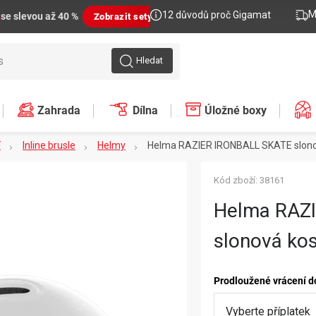
M
12 důvodů proč Gigamat
n
se slevou až 40 %
Zobrazit sety
Hledat
Zahrada
Dílna
Úložné boxy
í
Inline brusle
Helmy
Helma RAZIER IRONBALL SKATE slono
Kód zboží:
38161
Helma RAZ
slonová ko
Prodloužené vrácení d